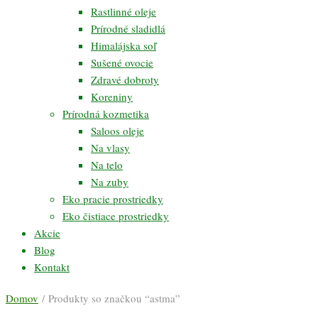
Rastlinné oleje
Prírodné sladidlá
Himalájska soľ
Sušené ovocie
Zdravé dobroty
Koreniny
Prírodná kozmetika
Saloos oleje
Na vlasy
Na telo
Na zuby
Eko pracie prostriedky
Eko čistiace prostriedky
Akcie
Blog
Kontakt
Domov
/ Produkty so značkou “astma”