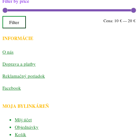
Filter by price
M
M
Cena:
10 €
—
20 €
Filter
c
c
INFORMÁCIE
O nás
Doprava a platby
Reklamačný poriadok
Facebook
MOJA BYLINKÁREŇ
Môj účet
Objednávky
Košík