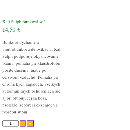
Kali Sulph bunková soľ
14,50
€
Bunkové dýchanie a
vnútrobunková detoxikácia. Kali
Sulph podporuje okysličovanie
tkanív, pomáha pri klaustrofóbii,
pocite dusenia, túžbe po
čerstvom vzduchu. Pomáha pri
chronických zápaloch, všetkých
autoimúnitných ochoreniach ale
aj pri olupujúcej sa koži,
psoriáze, seborei i ekzémoch s
tvorbou šupín.
množstvo
-
+
Kali