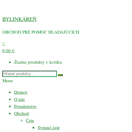
Preskočiť
na
BYLINKÁREŇ
obsah
OBCHOD PRE POMOC HLADAJÚCICH
0
0,00 €
Žiadne produkty v košíku.
Menu
Domov
O nás
Poradenstvo
Obchod
Čaje
Sypané čaje