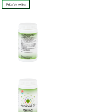
Pridať do košíka
Sulph
bunková
soľ