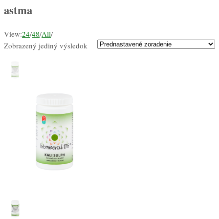
astma
View:
24
/
48
/
All
/
Zobrazený jediný výsledok