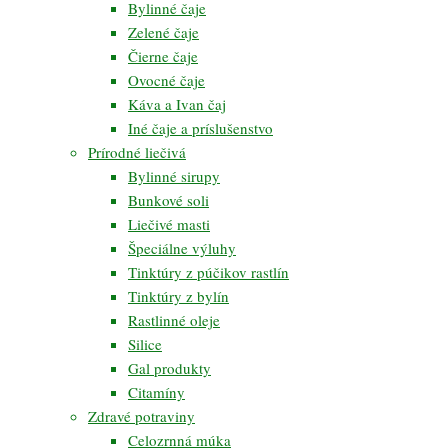
Bylinné čaje
Zelené čaje
Čierne čaje
Ovocné čaje
Káva a Ivan čaj
Iné čaje a príslušenstvo
Prírodné liečivá
Bylinné sirupy
Bunkové soli
Liečivé masti
Špeciálne výluhy
Tinktúry z púčikov rastlín
Tinktúry z bylín
Rastlinné oleje
Silice
Gal produkty
Citamíny
Zdravé potraviny
Celozrnná múka