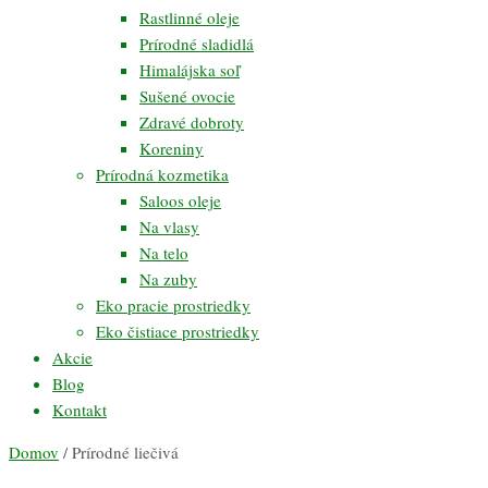
Rastlinné oleje
Prírodné sladidlá
Himalájska soľ
Sušené ovocie
Zdravé dobroty
Koreniny
Prírodná kozmetika
Saloos oleje
Na vlasy
Na telo
Na zuby
Eko pracie prostriedky
Eko čistiace prostriedky
Akcie
Blog
Kontakt
Domov
/ Prírodné liečivá