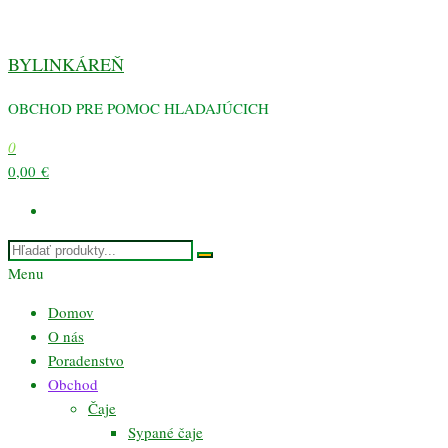
Preskočiť
na
BYLINKÁREŇ
obsah
OBCHOD PRE POMOC HLADAJÚCICH
0
0,00 €
Menu
Domov
O nás
Poradenstvo
Obchod
Čaje
Sypané čaje