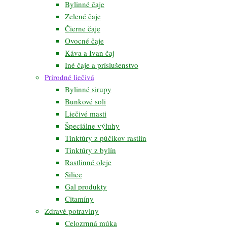
Bylinné čaje
Zelené čaje
Čierne čaje
Ovocné čaje
Káva a Ivan čaj
Iné čaje a príslušenstvo
Prírodné liečivá
Bylinné sirupy
Bunkové soli
Liečivé masti
Špeciálne výluhy
Tinktúry z púčikov rastlín
Tinktúry z bylín
Rastlinné oleje
Silice
Gal produkty
Citamíny
Zdravé potraviny
Celozrnná múka