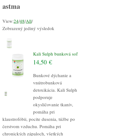
astma
View:
24
/
48
/
All
/
Zobrazený jediný výsledok
Kali Sulph bunková soľ
14,50
€
Bunkové dýchanie a
vnútrobunková
detoxikácia. Kali Sulph
podporuje
okysličovanie tkanív,
pomáha pri
klaustrofóbii, pocite dusenia, túžbe po
čerstvom vzduchu. Pomáha pri
chronických zápaloch, všetkých