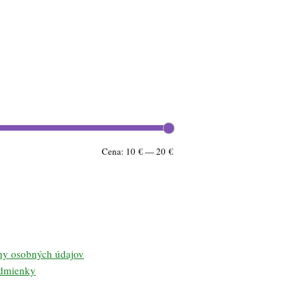
Minimálna
Maximálna
Cena:
10 €
—
20 €
cena
cena
ny osobných údajov
dmienky