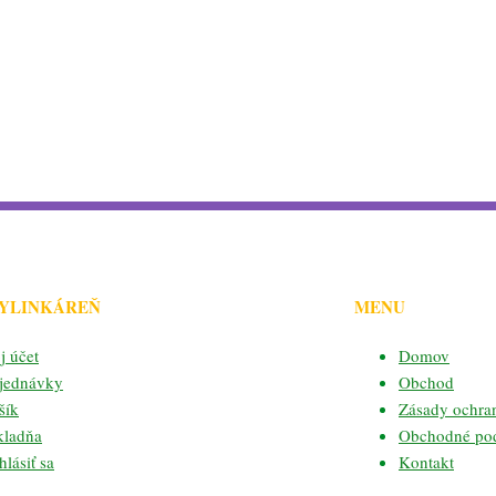
BYLINKÁREŇ
MENU
j účet
Domov
jednávky
Obchod
šík
Zásady ochra
kladňa
Obchodné po
lásiť sa
Kontakt