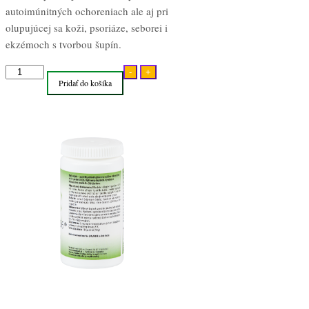
autoimúnitných ochoreniach ale aj pri
olupujúcej sa koži, psoriáze, seborei i
ekzémoch s tvorbou šupín.
množstvo
-
+
Pridať do košíka
Kali
Sulph
bunková
soľ