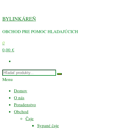
Preskočiť
na
BYLINKÁREŇ
obsah
OBCHOD PRE POMOC HLADAJÚCICH
0
0,00 €
Menu
Domov
O nás
Poradenstvo
Obchod
Čaje
Sypané čaje