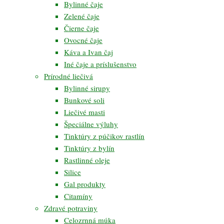
Bylinné čaje
Zelené čaje
Čierne čaje
Ovocné čaje
Káva a Ivan čaj
Iné čaje a príslušenstvo
Prírodné liečivá
Bylinné sirupy
Bunkové soli
Liečivé masti
Špeciálne výluhy
Tinktúry z púčikov rastlín
Tinktúry z bylín
Rastlinné oleje
Silice
Gal produkty
Citamíny
Zdravé potraviny
Celozrnná múka