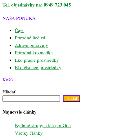
Tel. objednávky na: 0949 723 045
NAŠA PONUKA
Čaje
Prírodné liečivá
Zdravé potraviny
Prírodná kozmetika
Eko pracie prostriedky
Eko čistiace prostriedky
Košík
Hľadať
Hľadať
Najnovšie články
Bylinné sirupy a ich použitie
Všetky články