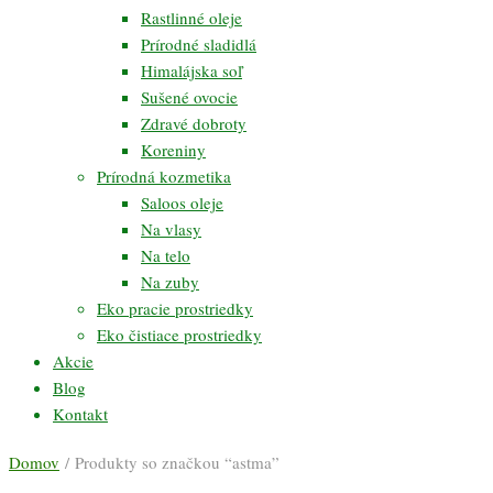
Rastlinné oleje
Prírodné sladidlá
Himalájska soľ
Sušené ovocie
Zdravé dobroty
Koreniny
Prírodná kozmetika
Saloos oleje
Na vlasy
Na telo
Na zuby
Eko pracie prostriedky
Eko čistiace prostriedky
Akcie
Blog
Kontakt
Domov
/ Produkty so značkou “astma”