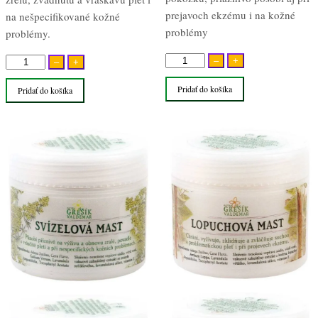
prejavoch ekzému i na kožné
na nešpecifikované kožné
problémy
problémy.
množstvo
množstvo
–
+
–
+
Lopúchová
Lipkavcová
Pridať do košíka
Pridať do košíka
bylinná
bylinná
masť
masť
50ml
50ml