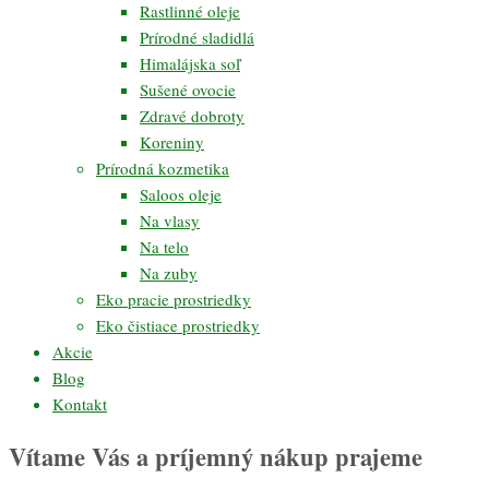
Rastlinné oleje
Prírodné sladidlá
Himalájska soľ
Sušené ovocie
Zdravé dobroty
Koreniny
Prírodná kozmetika
Saloos oleje
Na vlasy
Na telo
Na zuby
Eko pracie prostriedky
Eko čistiace prostriedky
Akcie
Blog
Kontakt
Vítame Vás a príjemný nákup prajeme