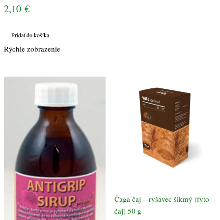
2,10
€
Pridať do košíka
Rýchle zobrazenie
Čaga čaj – ryšavec šikmý (fyto
čaj) 50 g