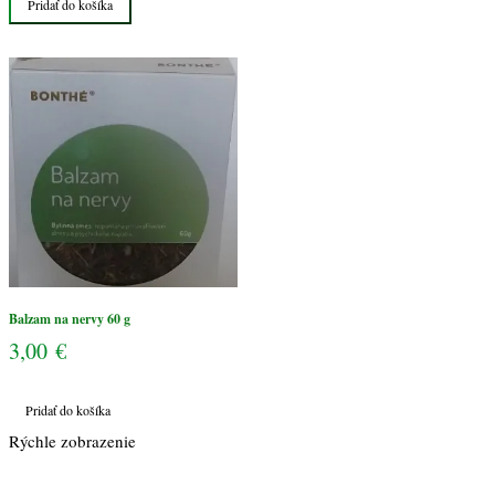
Pridať do košíka
na
nervy
60
g
Balzam na nervy 60 g
3,00
€
Pridať do košíka
Rýchle zobrazenie