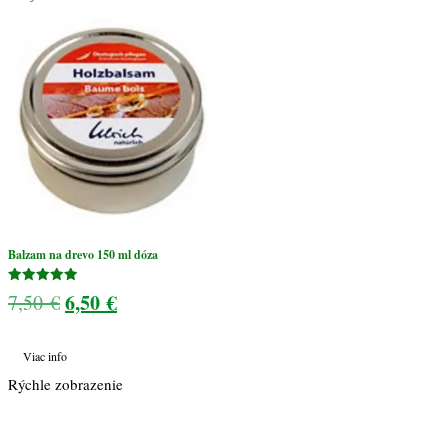
Balzam na drevo 150 ml dóza
Hodnotenie
Pôvodná
6,50
€
Aktuálna
7,50
€
5.00
z 5
cena
cena
Viac info
bola:
je:
Rýchle zobrazenie
7,50 €.
6,50 €.