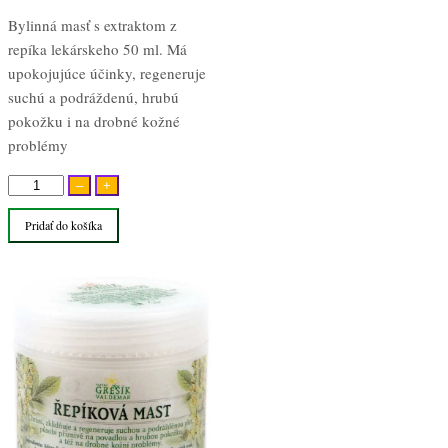
Bylinná masť s extraktom z
repíka lekárskeho 50 ml. Má
upokojujúce účinky, regeneruje
suchú a podráždenú, hrubú
pokožku i na drobné kožné
problémy
množstvo
–
+
Repíková
Pridať do košíka
bylinná
masť
50ml