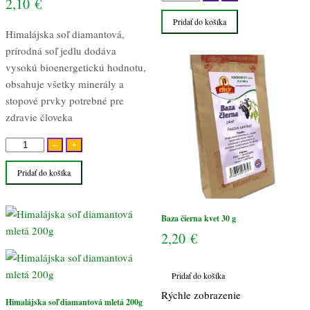
2,10
€
Baza
Pridať do košíka
čierna
Himalájska soľ diamantová,
kvet
prírodná soľ jedlu dodáva
30
vysokú bioenergetickú hodnotu,
g
obsahuje všetky minerály a
stopové prvky potrebné pre
zdravie človeka
množstvo
–
+
Himalájska
Pridať do košíka
soľ
diamantová
mletá
Baza čierna kvet 30 g
200g
2,20
€
Pridať do košíka
Rýchle zobrazenie
Himalájska soľ diamantová mletá 200g