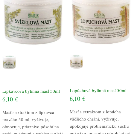
Lopúchová bylinná masť 50ml
Lipkavcová bylinná masť 50ml
6,10
€
6,10
€
Masť s extraktom z lopúcha
Masť s extraktom z lipkavca
väčšieho chráni, vyživuje,
pravého 50 ml, vyživuje,
upokojuje problematickú suchú
obnovuje, priaznivo pôsobí na
pokožku, priaznivo pôsobí aj pri
zrelú, zvädnutú a vráskavú pleť i