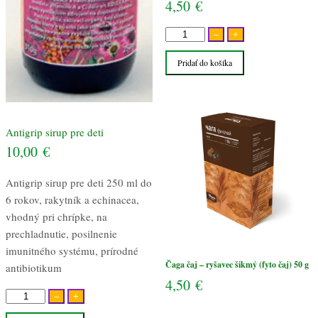
4,50
€
množstvo
–
+
Čaga
Pridať do košíka
čaj
–
ryšavec
šikmý
Antigrip sirup pre deti
(fyto
10,00
€
čaj)
50
Antigrip sirup pre deti 250 ml do
g
6 rokov, rakytník a echinacea,
vhodný pri chrípke, na
prechladnutie, posilnenie
imunitného systému, prírodné
Čaga čaj – ryšavec šikmý (fyto čaj) 50 g
antibiotikum
4,50
€
množstvo
–
+
Antigrip