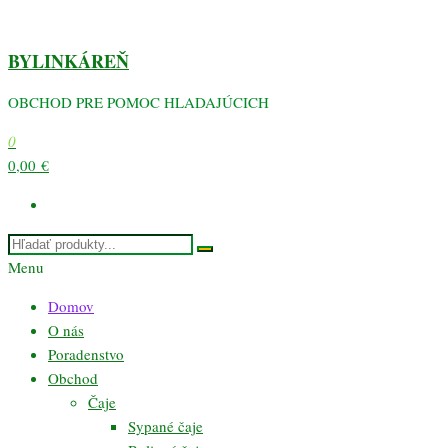
Preskočiť
na
BYLINKÁREŇ
obsah
OBCHOD PRE POMOC HLADAJÚCICH
0
0,00 €
Menu
Domov
O nás
Poradenstvo
Obchod
Čaje
Sypané čaje