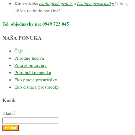
Kto vyskúša
ekologické pracie
a
čistiace prostriedky
Ulrich,
už len tie bude používať
Tel. objednávky na: 0949 723 045
NAŠA PONUKA
Čaje
Prírodné liečivá
Zdravé potraviny
Prírodná kozmetika
Eko pracie prostriedky
Eko čistiace prostriedky
Košík
Hľadať
Hľadať