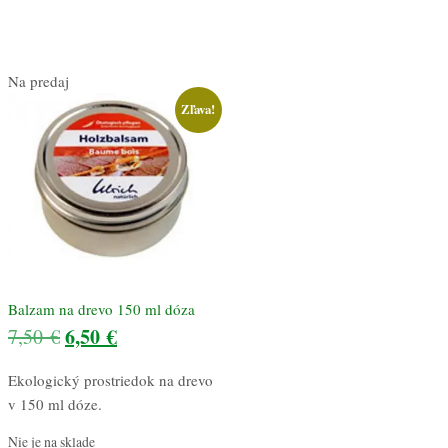
Na predaj
Zľava!
Balzam na drevo 150 ml dóza
Pôvodná
6,50
€
Aktuálna
7,50
€
cena
cena
Ekologický prostriedok na drevo
bola:
je:
v 150 ml dóze.
7,50 €.
6,50 €.
Nie je na sklade