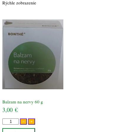
Rýchle zobrazenie
Balzam na nervy 60 g
3,00
€
množstvo
–
+
Balzam