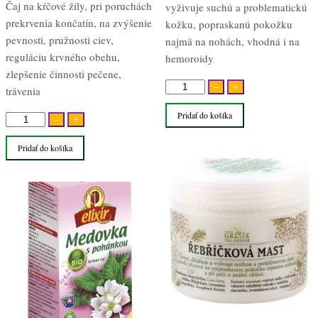
Čaj na kŕčové žily, pri poruchách
vyživuje suchú a problematickú
prekrvenia končatín, na zvýšenie
kožku, popraskanú pokožku
pevnosti, pružnosti ciev,
najmä na nohách, vhodná i na
reguláciu krvného obehu,
hemoroidy
zlepšenie činnosti pečene,
množstvo
–
+
trávenia
Rebríčková
Pridať do košíka
množstvo
bylinná
–
+
Medovka
masť
Pridať do košíka
s
50ml
pohánkou
Bio