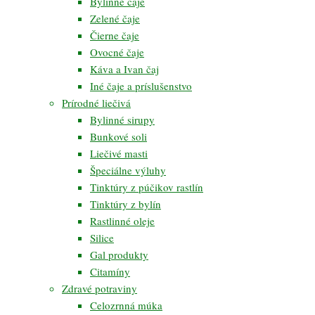
Bylinné čaje
Zelené čaje
Čierne čaje
Ovocné čaje
Káva a Ivan čaj
Iné čaje a príslušenstvo
Prírodné liečivá
Bylinné sirupy
Bunkové soli
Liečivé masti
Špeciálne výluhy
Tinktúry z púčikov rastlín
Tinktúry z bylín
Rastlinné oleje
Silice
Gal produkty
Citamíny
Zdravé potraviny
Celozrnná múka