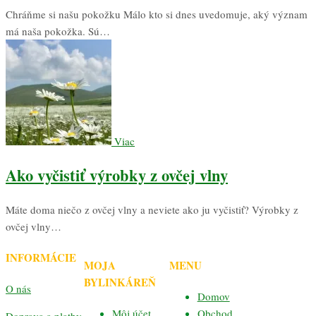
Chráňme si našu pokožku Málo kto si dnes uvedomuje, aký význam
má naša pokožka. Sú…
Viac
Ako vyčistiť výrobky z ovčej vlny
Máte doma niečo z ovčej vlny a neviete ako ju vyčistiť? Výrobky z
ovčej vlny…
INFORMÁCIE
MOJA
MENU
BYLINKÁREŇ
O nás
Domov
Môj účet
Obchod