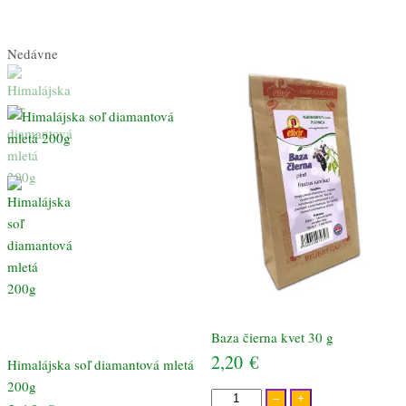
Nedávne
Baza čierna kvet 30 g
2,20
€
Himalájska soľ diamantová mletá
200g
množstvo
–
+