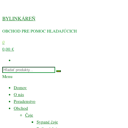
Preskočiť
na
BYLINKÁREŇ
obsah
OBCHOD PRE POMOC HLADAJÚCICH
0
0,00 €
Menu
Domov
O nás
Poradenstvo
Obchod
Čaje
Sypané čaje