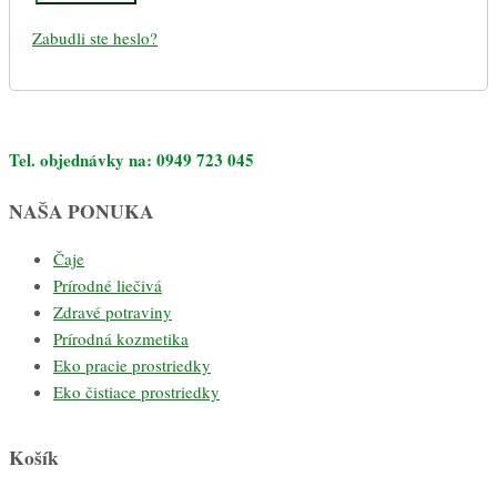
Zabudli ste heslo?
Tel. objednávky na: 0949 723 045
NAŠA PONUKA
Čaje
Prírodné liečivá
Zdravé potraviny
Prírodná kozmetika
Eko pracie prostriedky
Eko čistiace prostriedky
Košík