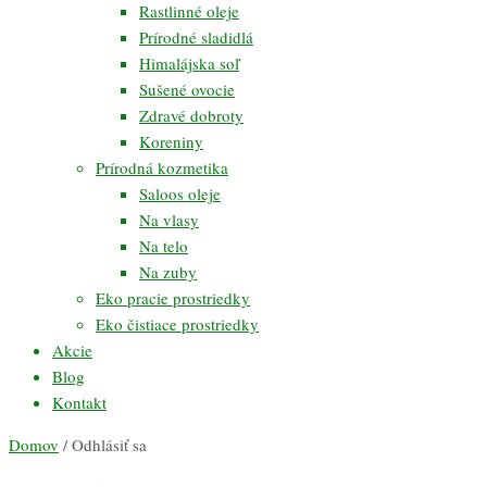
Rastlinné oleje
Prírodné sladidlá
Himalájska soľ
Sušené ovocie
Zdravé dobroty
Koreniny
Prírodná kozmetika
Saloos oleje
Na vlasy
Na telo
Na zuby
Eko pracie prostriedky
Eko čistiace prostriedky
Akcie
Blog
Kontakt
Domov
/ Odhlásiť sa