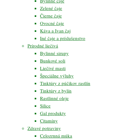
Bylinné čaje
Zelené čaje
Čierne čaje
Ovocné čaje
Káva a Ivan čaj
Iné čaje a príslušenstvo
Prírodné liečivá
Bylinné sirupy
Bunkové soli
Liečivé masti
Špeciálne výluhy
Tinktúry z púčikov rastlín
Tinktúry z bylín
Rastlinné oleje
Silice
Gal produkty
Citamíny
Zdravé potraviny
Celozrnná múka