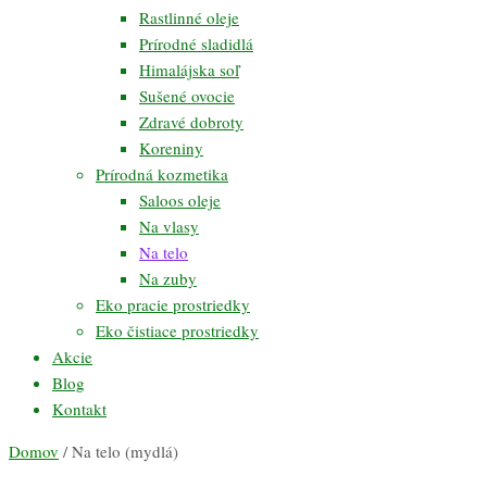
Rastlinné oleje
Prírodné sladidlá
Himalájska soľ
Sušené ovocie
Zdravé dobroty
Koreniny
Prírodná kozmetika
Saloos oleje
Na vlasy
Na telo
Na zuby
Eko pracie prostriedky
Eko čistiace prostriedky
Akcie
Blog
Kontakt
Domov
/ Na telo (mydlá)