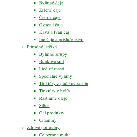
Bylinné čaje
Zelené čaje
Čierne čaje
Ovocné čaje
Káva a Ivan čaj
Iné čaje a príslušenstvo
Prírodné liečivá
Bylinné sirupy
Bunkové soli
Liečivé masti
Špeciálne výluhy
Tinktúry z púčikov rastlín
Tinktúry z bylín
Rastlinné oleje
Silice
Gal produkty
Citamíny
Zdravé potraviny
Celozrnná múka