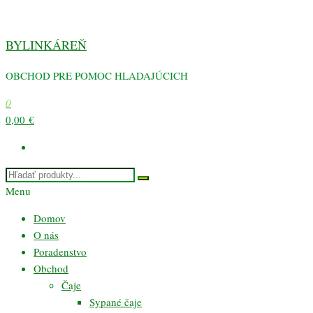
Preskočiť
na
BYLINKÁREŇ
obsah
OBCHOD PRE POMOC HLADAJÚCICH
0
0,00 €
Menu
Domov
O nás
Poradenstvo
Obchod
Čaje
Sypané čaje