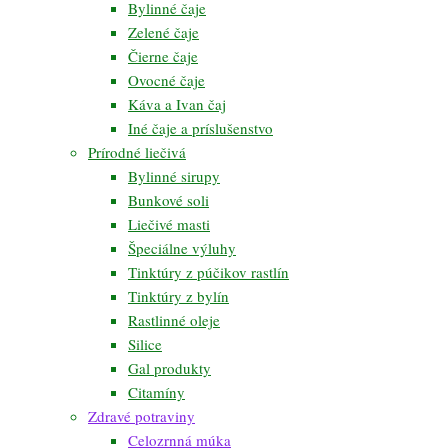
Bylinné čaje
Zelené čaje
Čierne čaje
Ovocné čaje
Káva a Ivan čaj
Iné čaje a príslušenstvo
Prírodné liečivá
Bylinné sirupy
Bunkové soli
Liečivé masti
Špeciálne výluhy
Tinktúry z púčikov rastlín
Tinktúry z bylín
Rastlinné oleje
Silice
Gal produkty
Citamíny
Zdravé potraviny
Celozrnná múka