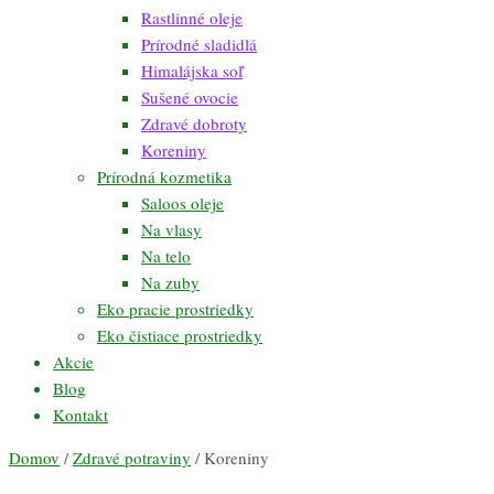
Rastlinné oleje
Prírodné sladidlá
Himalájska soľ
Sušené ovocie
Zdravé dobroty
Koreniny
Prírodná kozmetika
Saloos oleje
Na vlasy
Na telo
Na zuby
Eko pracie prostriedky
Eko čistiace prostriedky
Akcie
Blog
Kontakt
Domov
/
Zdravé potraviny
/ Koreniny