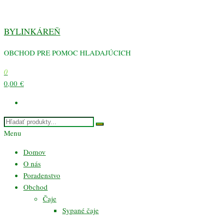
Preskočiť
na
BYLINKÁREŇ
obsah
OBCHOD PRE POMOC HLADAJÚCICH
0
0,00 €
Menu
Domov
O nás
Poradenstvo
Obchod
Čaje
Sypané čaje