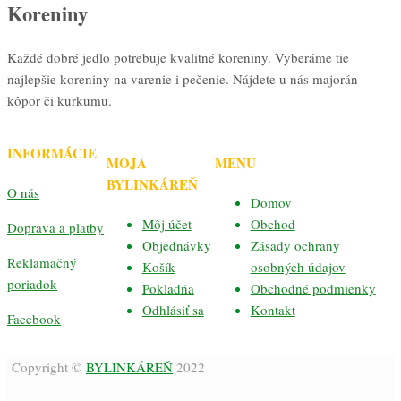
Koreniny
Každé dobré jedlo potrebuje kvalitné koreniny. Vyberáme tie
najlepšie koreniny na varenie i pečenie. Nájdete u nás majorán
kôpor či kurkumu.
INFORMÁCIE
MOJA
MENU
BYLINKÁREŇ
O nás
Domov
Môj účet
Obchod
Doprava a platby
Objednávky
Zásady ochrany
Reklamačný
Košík
osobných údajov
poriadok
Pokladňa
Obchodné podmienky
Odhlásiť sa
Kontakt
Facebook
Copyright ©
BYLINKÁREŇ
2022