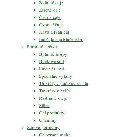
Bylinné čaje
Zelené čaje
Čierne čaje
Ovocné čaje
Káva a Ivan čaj
Iné čaje a príslušenstvo
Prírodné liečivá
Bylinné sirupy
Bunkové soli
Liečivé masti
Špeciálne výluhy
Tinktúry z púčikov rastlín
Tinktúry z bylín
Rastlinné oleje
Silice
Gal produkty
Citamíny
Zdravé potraviny
Celozrnná múka