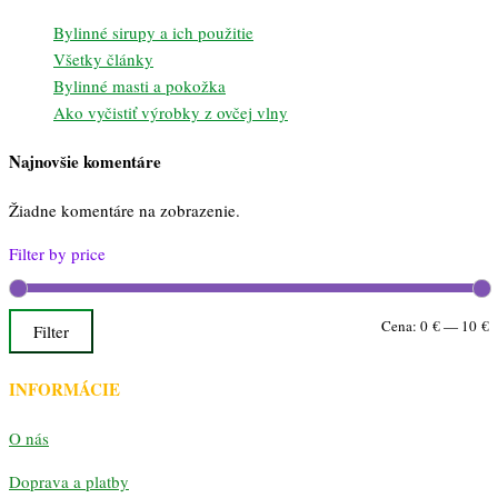
Bylinné sirupy a ich použitie
Všetky články
Bylinné masti a pokožka
Ako vyčistiť výrobky z ovčej vlny
Najnovšie komentáre
Žiadne komentáre na zobrazenie.
Filter by price
M
M
Cena:
0 €
—
10 €
Filter
c
c
INFORMÁCIE
O nás
Doprava a platby