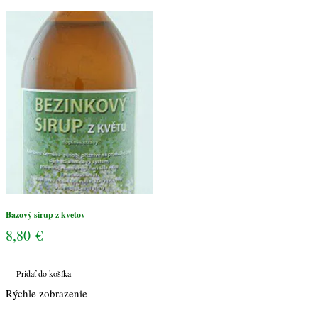
kvetov
Bazový sirup z kvetov
8,80
€
Pridať do košíka
Rýchle zobrazenie