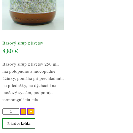
Bazový sirup z kvetov
8,80
€
Bazový sirup z kvetov 250 ml,
má potopudné a močopudné
účinky, pomáha pri prechladnutí,
na priedušky, na dýchací i na
močový systém, podporuje
termoreguláciu tela
množstvo
-
+
Bazový
Pridať do košíka
sirup
z