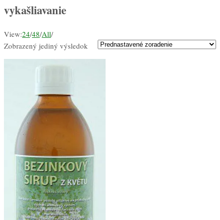
vykašliavanie
View:
24
/
48
/
All
/
Zobrazený jediný výsledok