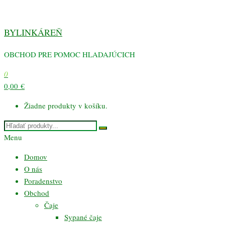
Preskočiť
na
BYLINKÁREŇ
obsah
OBCHOD PRE POMOC HLADAJÚCICH
0
0,00 €
Žiadne produkty v košíku.
Menu
Domov
O nás
Poradenstvo
Obchod
Čaje
Sypané čaje