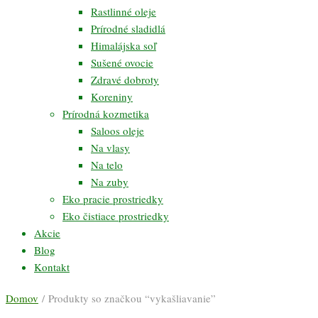
Rastlinné oleje
Prírodné sladidlá
Himalájska soľ
Sušené ovocie
Zdravé dobroty
Koreniny
Prírodná kozmetika
Saloos oleje
Na vlasy
Na telo
Na zuby
Eko pracie prostriedky
Eko čistiace prostriedky
Akcie
Blog
Kontakt
Domov
/ Produkty so značkou “vykašliavanie”