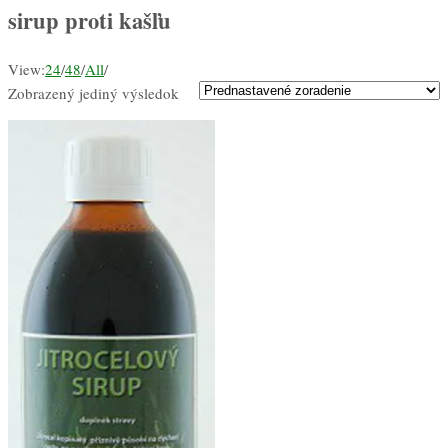
sirup proti kašľu
View:
24
/
48
/
All
/
Zobrazený jediný výsledok