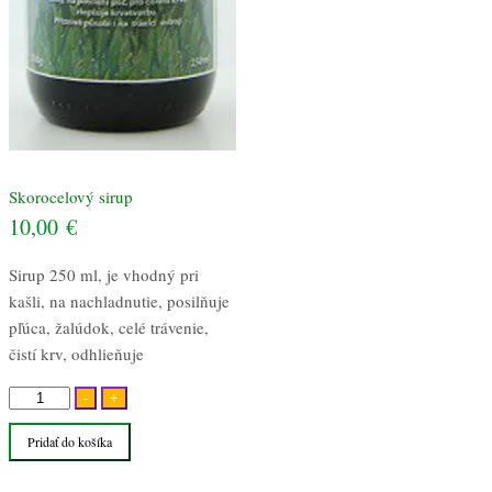
Skorocelový sirup
10,00
€
Sirup 250 ml, je vhodný pri
kašli, na nachladnutie, posilňuje
pľúca, žalúdok, celé trávenie,
čistí krv, odhlieňuje
množstvo
-
+
Skorocelový
Pridať do košíka
sirup