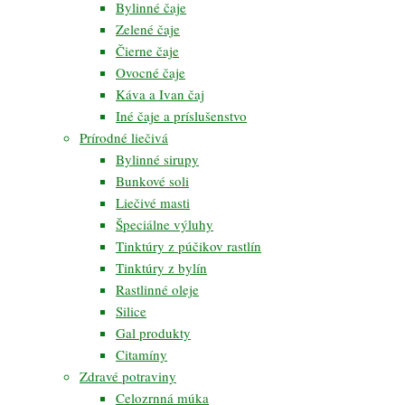
Bylinné čaje
Zelené čaje
Čierne čaje
Ovocné čaje
Káva a Ivan čaj
Iné čaje a príslušenstvo
Prírodné liečivá
Bylinné sirupy
Bunkové soli
Liečivé masti
Špeciálne výluhy
Tinktúry z púčikov rastlín
Tinktúry z bylín
Rastlinné oleje
Silice
Gal produkty
Citamíny
Zdravé potraviny
Celozrnná múka