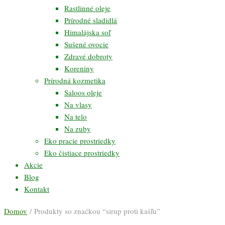
Rastlinné oleje
Prírodné sladidlá
Himalájska soľ
Sušené ovocie
Zdravé dobroty
Koreniny
Prírodná kozmetika
Saloos oleje
Na vlasy
Na telo
Na zuby
Eko pracie prostriedky
Eko čistiace prostriedky
Akcie
Blog
Kontakt
Domov
/ Produkty so značkou “sirup proti kašľu”