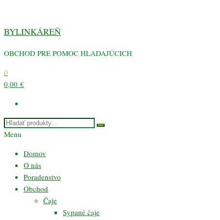
Preskočiť
na
BYLINKÁREŇ
obsah
OBCHOD PRE POMOC HLADAJÚCICH
0
0,00 €
Menu
Domov
O nás
Poradenstvo
Obchod
Čaje
Sypané čaje