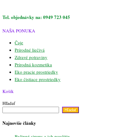
Tel. objednávky na: 0949 723 045
NAŠA PONUKA
Čaje
Prírodné liečivá
Zdravé potraviny
Prírodná kozmetika
Eko pracie prostriedky
Eko čistiace prostriedky
Košík
Hľadať
Hľadať
Najnovšie články
Bylinné sirupy a ich použitie