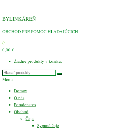
Preskočiť
na
BYLINKÁREŇ
obsah
OBCHOD PRE POMOC HLADAJÚCICH
0
0,00 €
Žiadne produkty v košíku.
Menu
Domov
O nás
Poradenstvo
Obchod
Čaje
Sypané čaje