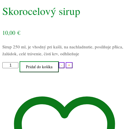
Skorocelový sirup
10,00
€
Sirup 250 ml, je vhodný pri kašli, na nachladnutie, posilňuje pľúca,
žalúdok, celé trávenie, čistí krv, odhlieňuje
množstvo
-
+
Pridať do košíka
Skorocelový
sirup