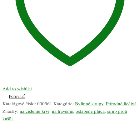
Add to wishlist
Porovnať
Katalógové číslo:
000561
Kategórie:
Bylinné sirupy
,
Prírodné liečivá
Značky:
na čistenie krvi
,
na trávenie
,
oslabené pľúca
,
sirup proti
kašľu