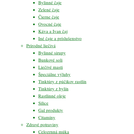
Bylinné čaje
Zelené čaje
Čierne čaje
Ovocné čaje
Káva a Ivan čaj
Iné čaje a príslušenstvo
Prírodné liečivá
Bylinné sirupy
Bunkové soli
Liečivé masti
Špeciálne výluhy
Tinktúry z púčikov rastlín
Tinktúry z bylín
Rastlinné oleje
Silice
Gal produkty
Citamíny
Zdravé potraviny
Celozrnná múka