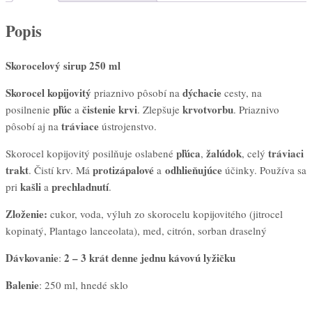
Popis
Skorocelový sirup 250 ml
Skorocel kopijovitý
dýchacie
priaznivo pôsobí na
cesty, na
pľúc
čistenie krvi
krvotvorbu
posilnenie
a
. Zlepšuje
. Priaznivo
tráviace
pôsobí aj na
ústrojenstvo.
pľúca
žalúdok
tráviaci
Skorocel kopijovitý posilňuje oslabené
,
, celý
trakt
protizápalové
odhlieňujúce
. Čistí krv. Má
a
účinky. Používa sa
kašli
prechladnutí
pri
a
.
Zloženie:
cukor, voda, výluh zo skorocelu kopijovitého (jitrocel
kopinatý, Plantago lanceolata), med, citrón, sorban draselný
Dávkovanie
2 – 3 krát denne jednu
kávovú
lyžičku
:
Balenie
: 250 ml, hnedé sklo