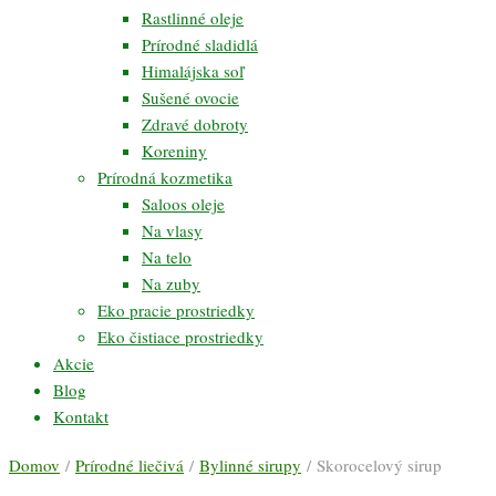
Rastlinné oleje
Prírodné sladidlá
Himalájska soľ
Sušené ovocie
Zdravé dobroty
Koreniny
Prírodná kozmetika
Saloos oleje
Na vlasy
Na telo
Na zuby
Eko pracie prostriedky
Eko čistiace prostriedky
Akcie
Blog
Kontakt
Domov
/
Prírodné liečivá
/
Bylinné sirupy
/ Skorocelový sirup