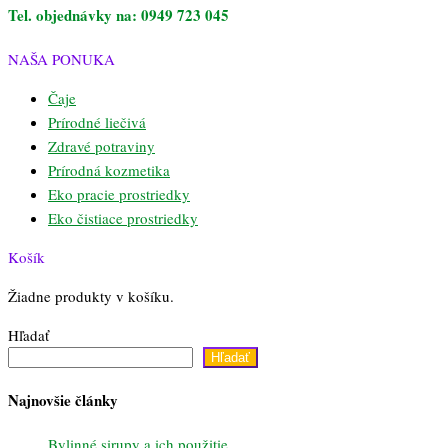
Tel. objednávky na: 0949 723 045
NAŠA PONUKA
Čaje
Prírodné liečivá
Zdravé potraviny
Prírodná kozmetika
Eko pracie prostriedky
Eko čistiace prostriedky
Košík
Žiadne produkty v košíku.
Hľadať
Hľadať
Najnovšie články
Bylinné sirupy a ich použitie