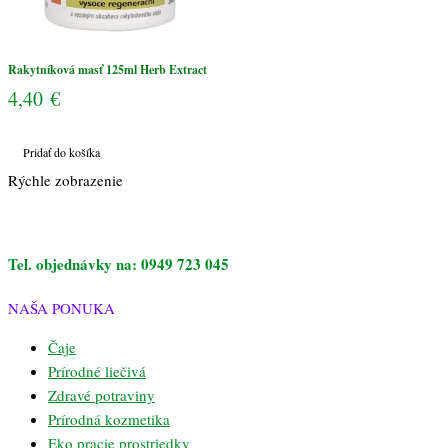
Rakytníková masť 125ml Herb Extract
4,40
€
Pridať do košíka
Rýchle zobrazenie
Tel. objednávky na: 0949 723 045
NAŠA PONUKA
Čaje
Prírodné liečivá
Zdravé potraviny
Prírodná kozmetika
Eko pracie prostriedky