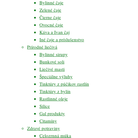
Bylinné čaje
Zelené čaje
Čierne čaje
Ovocné čaje
Káva a Ivan čaj
Iné čaje a príslušenstvo
Prírodné liečivá
Bylinné sirupy
Bunkové soli
Liečivé masti
Špeciálne výluhy
Tinktúry z púčikov rastlín
Tinktúry z bylín
Rastlinné oleje
Silice
Gal produkty
Citamíny
Zdravé potraviny
Celozrnná múka