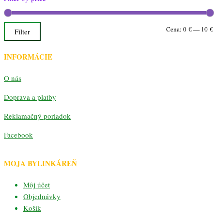
M
M
Cena:
0 €
—
10 €
Filter
c
c
INFORMÁCIE
O nás
Doprava a platby
Reklamačný poriadok
Facebook
MOJA BYLINKÁREŇ
Môj účet
Objednávky
Košík