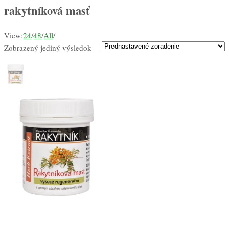
rakytníková masť
View:
24
/
48
/
All
/
Zobrazený jediný výsledok