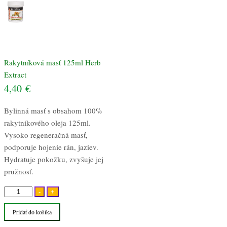
Rakytníková masť 125ml Herb
Extract
4,40
€
Bylinná masť s obsahom 100%
rakytníkového oleja 125ml.
Vysoko regeneračná masť,
podporuje hojenie rán, jaziev.
Hydratuje pokožku, zvyšuje jej
pružnosť.
množstvo
-
+
Rakytníková
Pridať do košíka
masť
125ml