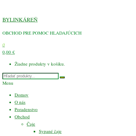
Preskočiť
na
BYLINKÁREŇ
obsah
OBCHOD PRE POMOC HLADAJÚCICH
0
0,00 €
Žiadne produkty v košíku.
Menu
Domov
O nás
Poradenstvo
Obchod
Čaje
Sypané čaje