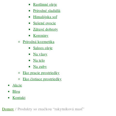
Rastlinné oleje
Prírodné sladidlá
Himalájska soľ
Sušené ovocie
Zdravé dobroty
Koreniny
Prírodná kozmetika
Saloos oleje
Na vlasy
Na telo
Na zuby
Eko pracie prostriedky
Eko čistiace prostriedky
Akcie
Blog
Kontakt
Domov
/ Produkty so značkou “rakytníková masť”