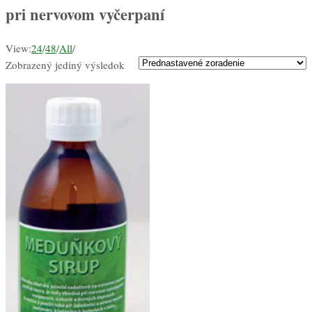
pri nervovom vyčerpaní
View:
24
/
48
/
All
/
Zobrazený jediný výsledok