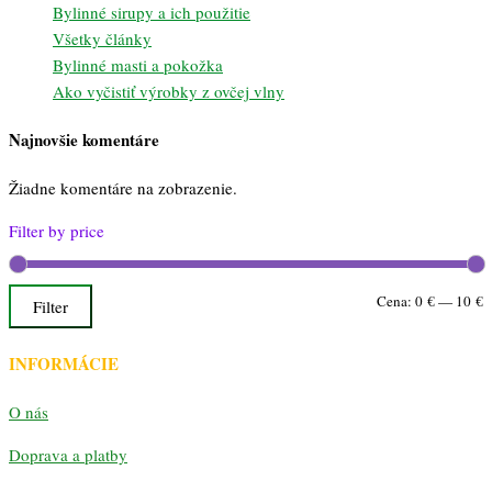
Bylinné sirupy a ich použitie
Všetky články
Bylinné masti a pokožka
Ako vyčistiť výrobky z ovčej vlny
Najnovšie komentáre
Žiadne komentáre na zobrazenie.
Filter by price
M
M
Cena:
0 €
—
10 €
Filter
c
c
INFORMÁCIE
O nás
Doprava a platby