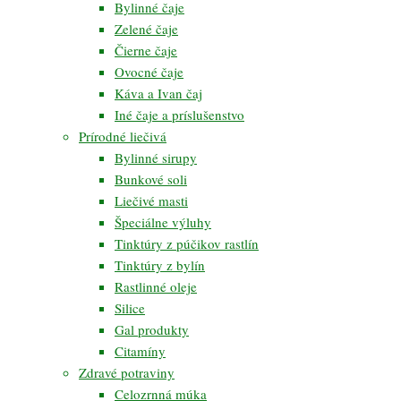
Bylinné čaje
Zelené čaje
Čierne čaje
Ovocné čaje
Káva a Ivan čaj
Iné čaje a príslušenstvo
Prírodné liečivá
Bylinné sirupy
Bunkové soli
Liečivé masti
Špeciálne výluhy
Tinktúry z púčikov rastlín
Tinktúry z bylín
Rastlinné oleje
Silice
Gal produkty
Citamíny
Zdravé potraviny
Celozrnná múka