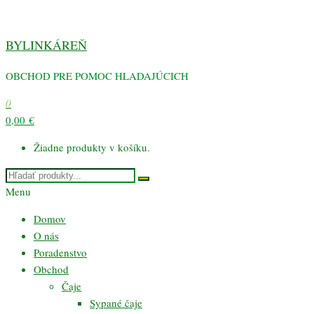
Preskočiť
na
BYLINKÁREŇ
obsah
OBCHOD PRE POMOC HLADAJÚCICH
0
0,00 €
Žiadne produkty v košíku.
Menu
Domov
O nás
Poradenstvo
Obchod
Čaje
Sypané čaje