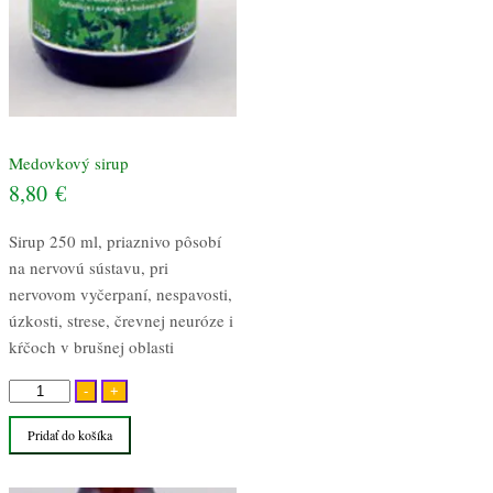
Medovkový sirup
8,80
€
Sirup 250 ml, priaznivo pôsobí
na nervovú sústavu, pri
nervovom vyčerpaní, nespavosti,
úzkosti, strese, črevnej neuróze i
kŕčoch v brušnej oblasti
množstvo
-
+
Medovkový
Pridať do košíka
sirup