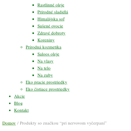
Rastlinné oleje
Prírodné sladidlá
Himalájska soľ
Sušené ovocie
Zdravé dobroty
Koreniny
Prírodná kozmetika
Saloos oleje
Na vlasy
Na telo
Na zuby
Eko pracie prostriedky
Eko čistiace prostriedky
Akcie
Blog
Kontakt
Domov
/ Produkty so značkou “pri nervovom vyčerpaní”