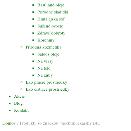
Rastlinné oleje
Prírodné sladidlá
Himalájska soľ
Sušené ovocie
Zdravé dobroty
Koreniny
Prírodná kozmetika
Saloos oleje
Na vlasy
Na telo
Na zuby
Eko pracie prostriedky
Eko čistiace prostriedky
Akcie
Blog
Kontakt
Domov
/ Produkty so značkou “nechtík lekársky BIO”