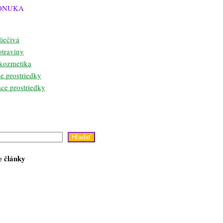
ONUKA
liečivá
otraviny
 kozmetika
e prostriedky
ace prostriedky
Hľadať
e články