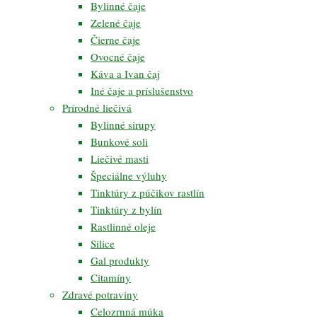
Bylinné čaje
Zelené čaje
Čierne čaje
Ovocné čaje
Káva a Ivan čaj
Iné čaje a príslušenstvo
Prírodné liečivá
Bylinné sirupy
Bunkové soli
Liečivé masti
Špeciálne výluhy
Tinktúry z púčikov rastlín
Tinktúry z bylín
Rastlinné oleje
Silice
Gal produkty
Citamíny
Zdravé potraviny
Celozrnná múka