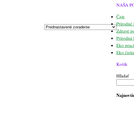
NAŠA P
Čaje
Prírodné 
Zdravé p
Prírodná
Eko praci
Eko čisti
Košík
Hľadať
Najnovši