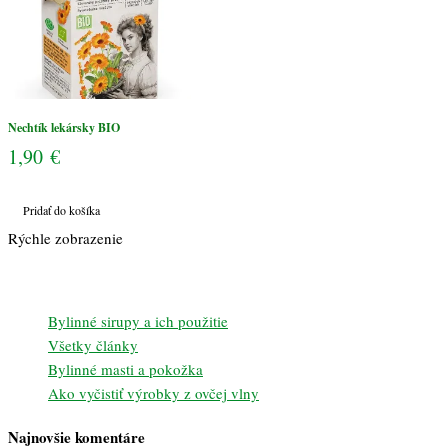
Nechtík lekársky BIO
1,90
€
Pridať do košíka
Rýchle zobrazenie
Bylinné sirupy a ich použitie
Všetky články
Bylinné masti a pokožka
Ako vyčistiť výrobky z ovčej vlny
Najnovšie komentáre