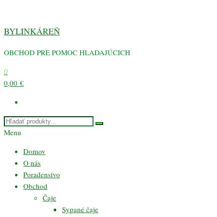
Preskočiť
na
BYLINKÁREŇ
obsah
OBCHOD PRE POMOC HLADAJÚCICH
0
0,00 €
Menu
Domov
O nás
Poradenstvo
Obchod
Čaje
Sypané čaje