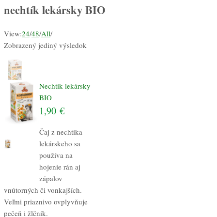
nechtík lekársky BIO
View:
24
/
48
/
All
/
Zobrazený jediný výsledok
Nechtík lekársky
BIO
1,90
€
Čaj z nechtíka
lekárskeho sa
používa na
hojenie rán aj
zápalov
vnútorných či vonkajších.
Veľmi priaznivo ovplyvňuje
pečeň i žlčník.