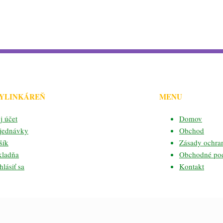
BYLINKÁREŇ
MENU
j účet
Domov
jednávky
Obchod
šík
Zásady ochra
kladňa
Obchodné po
lásiť sa
Kontakt