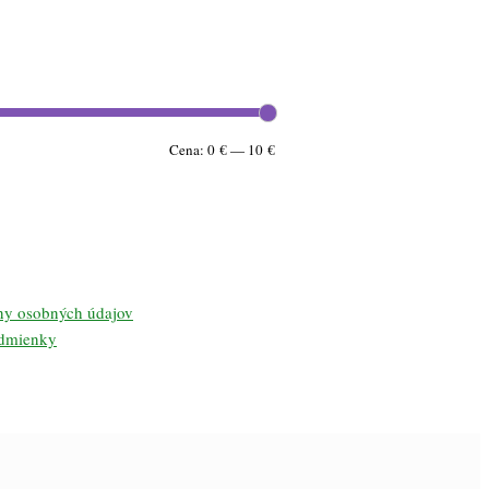
Minimálna
Maximálna
Cena:
0 €
—
10 €
cena
cena
ny osobných údajov
dmienky