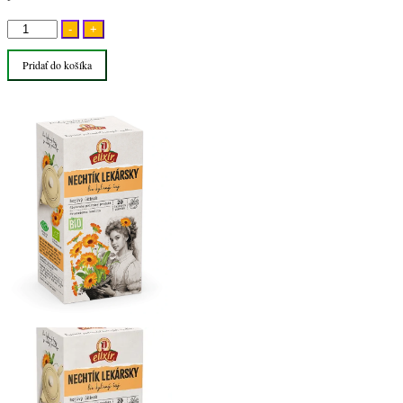
množstvo
-
+
Nechtík
Pridať do košíka
lekársky
BIO