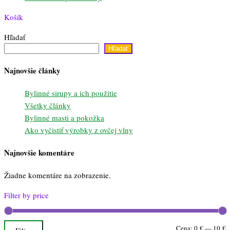
Košík
Hľadať
Hľadať
Najnovšie články
Bylinné sirupy a ich použitie
Všetky články
Bylinné masti a pokožka
Ako vyčistiť výrobky z ovčej vlny
Najnovšie komentáre
Žiadne komentáre na zobrazenie.
Filter by price
M
M
Cena:
0 €
—
10 €