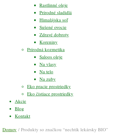
Rastlinné oleje
Prírodné sladidlá
Himalájska soľ
Sušené ovocie
Zdravé dobroty
Koreniny
Prírodná kozmetika
Saloos oleje
Na vlasy
Na telo
Na zuby
Eko pracie prostriedky
Eko čistiace prostriedky
Akcie
Blog
Kontakt
Domov
/ Produkty so značkou “nechtík lekársky BIO”