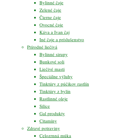
Bylinné čaje
Zelené čaje
Čierne čaje
Ovocné čaje
Káva a Ivan čaj
Iné čaje a príslušenstvo
Prírodné liečivá
Bylinné sirupy
Bunkové soli
Liečivé masti
Špeciálne výluhy
Tinktúry z púčikov rastlín
Tinktúry z bylín
Rastlinné oleje
Silice
Gal produkty
Citamíny
Zdravé potraviny
Celozrnná múka