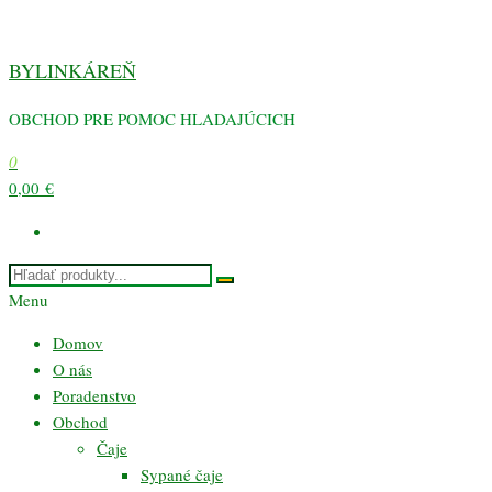
Preskočiť
na
BYLINKÁREŇ
obsah
OBCHOD PRE POMOC HLADAJÚCICH
0
0,00 €
Menu
Domov
O nás
Poradenstvo
Obchod
Čaje
Sypané čaje