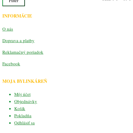
Filter
c
c
INFORMÁCIE
O nás
Doprava a platby
Reklamačný poriadok
Facebook
MOJA BYLINKÁREŇ
Môj účet
Objednávky
Košík
Pokladňa
Odhlásiť sa