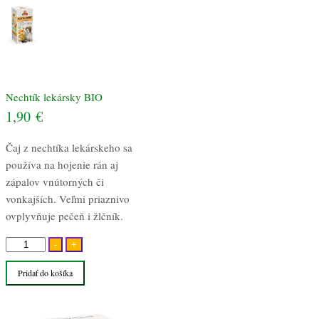
Nechtík lekársky BIO
1,90
€
Čaj z nechtíka lekárskeho sa
používa na hojenie rán aj
zápalov vnútorných či
vonkajších. Veľmi priaznivo
ovplyvňuje pečeň i žlčník.
množstvo
-
+
Nechtík
Pridať do košíka
lekársky
BIO