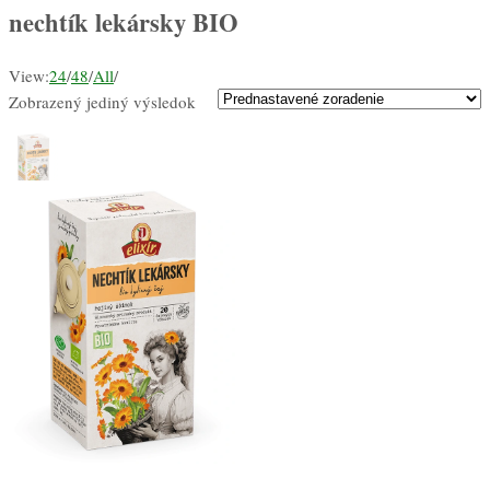
nechtík lekársky BIO
View:
24
/
48
/
All
/
Zobrazený jediný výsledok