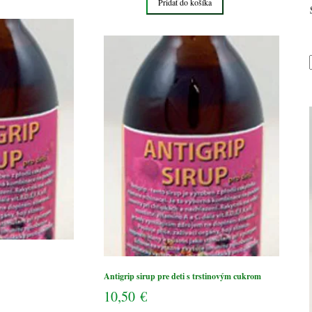
Pridať do košíka
Antigrip
sirup
pre
deti
s
trstinovým
cukrom
Antigrip sirup pre deti s trstinovým cukrom
10,50
€