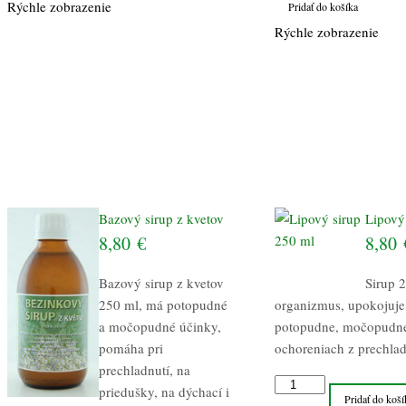
Rýchle zobrazenie
Pridať do košíka
Rýchle zobrazenie
Bazový sirup z kvetov
Lipový
8,80
€
8,80
Bazový sirup z kvetov
Sirup 
250 ml, má potopudné
organizmus, upokojuje
a močopudné účinky,
potopudne, močopudne
pomáha pri
ochoreniach z prechlad
prechladnutí, na
množstvo
priedušky, na dýchací i
Pridať do koší
Lipový