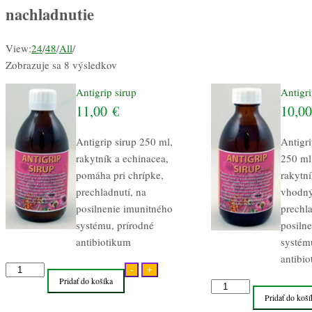
nachladnutie
View:
24
/
48
/
All
/
Zobrazuje sa 8 výsledkov
Antigrip sirup
Antigri
11,00
€
10,0
Antigrip sirup 250 ml,
Antigri
rakytník a echinacea,
250 ml
pomáha pri chrípke,
rakytní
prechladnutí, na
vhodný
posilnenie imunitného
prechla
systému, prírodné
posiln
antibiotikum
systém
antibi
množstvo
-
+
Pridať do košíka
Antigrip
množstvo
Pridať do koší
sirup
Antigrip