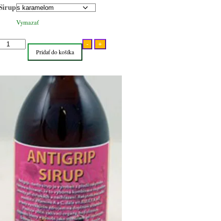
Sirup
Vymazať
množstvo
-
+
Pridať do košíka
Antigrip
sirup
s
karamelom
alebo
trstinovým
cukrom