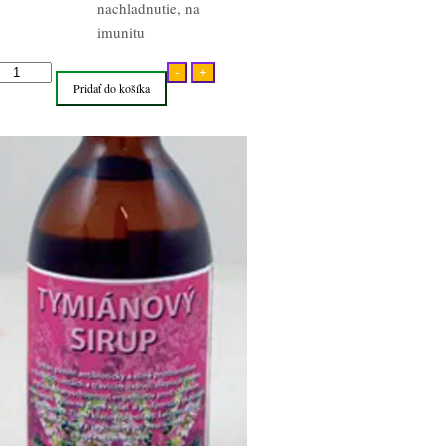
nachladnutie, na
imunitu
množstvo
-
+
Pridať do košíka
Tymiánový
sirup
s
karamelom