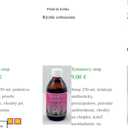
Pridať do košíka
Rýchle zobrazenie
 sirup
Tymiánový sirup
€
9,00
€
250 ml, prehrieva
Sirup 250 ml, účinkuje
, pôsobí
antibioticky,
, vhodný pri
protizápalovo, prírodné
nutia
antibiotikum, vhodný
na chrípku, kašeľ,
-
+
nachladnutie, na
ka