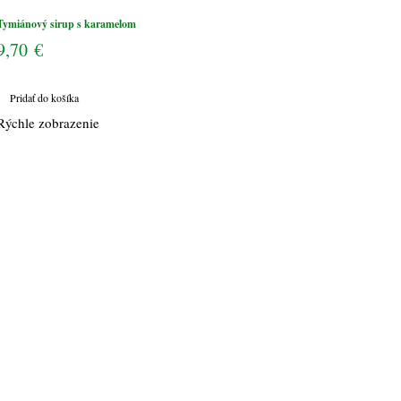
Tymiánový sirup s karamelom
9,70
€
Pridať do košíka
Rýchle zobrazenie