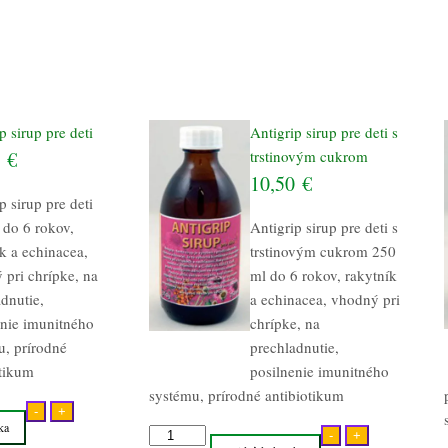
p sirup pre deti
Antigrip sirup pre deti s
0
€
trstinovým cukrom
10,50
€
p sirup pre deti
 do 6 rokov,
Antigrip sirup pre deti s
k a echinacea,
trstinovým cukrom 250
 pri chrípke, na
ml do 6 rokov, rakytník
dnutie,
a echinacea, vhodný pri
enie imunitného
chrípke, na
u, prírodné
prechladnutie,
otikum
posilnenie imunitného
systému, prírodné antibiotikum
-
+
ka
množstvo
-
+