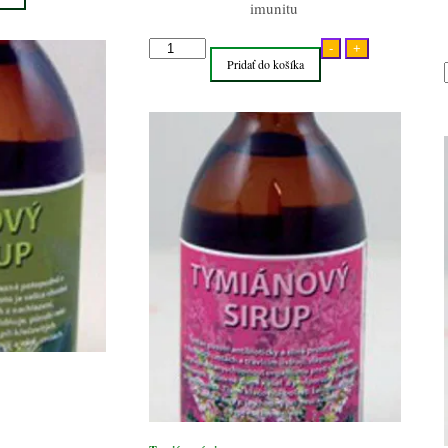
imunitu
množstvo
-
+
Pridať do košíka
Tymiánový
sirup