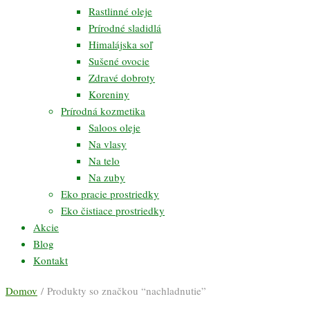
Rastlinné oleje
Prírodné sladidlá
Himalájska soľ
Sušené ovocie
Zdravé dobroty
Koreniny
Prírodná kozmetika
Saloos oleje
Na vlasy
Na telo
Na zuby
Eko pracie prostriedky
Eko čistiace prostriedky
Akcie
Blog
Kontakt
Domov
/ Produkty so značkou “nachladnutie”