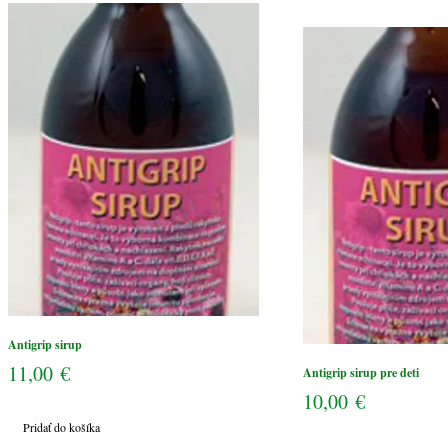
sirup
pre
deti
Antigrip sirup
11,00
€
Antigrip sirup pre deti
10,00
€
Pridať do košíka