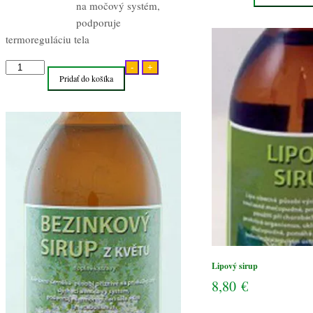
na močový systém,
sirup
podporuje
termoreguláciu tela
množstvo
-
+
Pridať do košíka
Bazový
sirup
z
kvetov
Lipový sirup
8,80
€