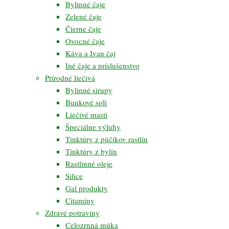
Bylinné čaje
Zelené čaje
Čierne čaje
Ovocné čaje
Káva a Ivan čaj
Iné čaje a príslušenstvo
Prírodné liečivá
Bylinné sirupy
Bunkové soli
Liečivé masti
Špeciálne výluhy
Tinktúry z púčikov rastlín
Tinktúry z bylín
Rastlinné oleje
Silice
Gal produkty
Citamíny
Zdravé potraviny
Celozrnná múka