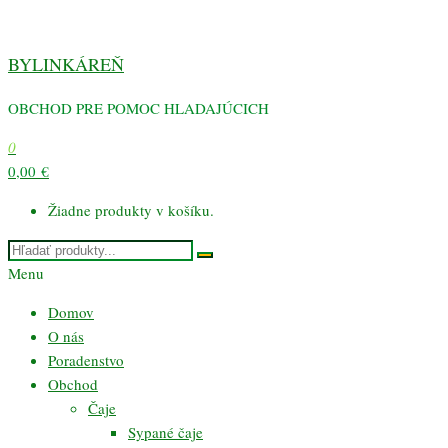
Preskočiť
na
BYLINKÁREŇ
obsah
OBCHOD PRE POMOC HLADAJÚCICH
0
0,00 €
Žiadne produkty v košíku.
Menu
Domov
O nás
Poradenstvo
Obchod
Čaje
Sypané čaje