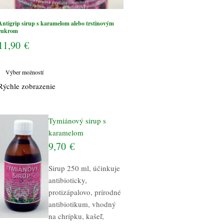
Antigrip sirup s karamelom alebo trstinovým
cukrom
11,90
€
Tento
Výber možností
produkt
Rýchle zobrazenie
má
viacero
variantov.
Tymiánový sirup s
Možnosti
karamelom
si
9,70
€
môžete
vybrať
Sirup 250 ml, účinkuje
na
antibioticky,
stránke
protizápalovo, prírodné
produktu.
antibiotikum, vhodný
na chrípku, kašeľ,