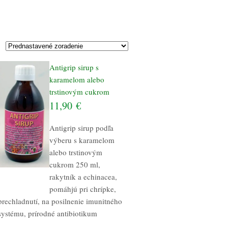
Antigrip sirup s
karamelom alebo
trstinovým cukrom
11,90
€
Antigrip sirup podľa
výberu s karamelom
alebo trstinovým
cukrom 250 ml,
rakytník a echinacea,
pomáhjú pri chrípke,
prechladnutí, na posilnenie imunitného
systému, prírodné antibiotikum