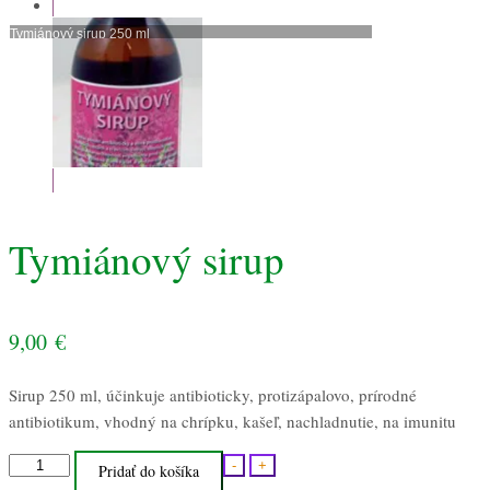
Tymiánový sirup 250 ml
Tymiánový sirup
9,00
€
Sirup 250 ml, účinkuje antibioticky, protizápalovo, prírodné
antibiotikum, vhodný na chrípku, kašeľ, nachladnutie, na imunitu
množstvo
-
+
Pridať do košíka
Tymiánový