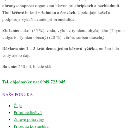
obranyschopnosť
chrípkach
nachladnutí
organizmu hlavne pri
a
.
kŕčové
žalúdku
črevách
kašeľ
Tlmí
bolesti v
a
. Upokojuje
a
bronchitíde
podporuje vykašliavanie pri
.
Zloženie:
cukor (55 %), voda, výluh z tymiánu obyčajného (Thymus
vulgaris, Tymián obecný) (20 %), citrón, sorban draselný
Dávkovanie
2 – 3 krát denne jednu
kávovú
lyžičku,
:
možno i do
vody alebo čaju
Balenie
: 250 ml, hnedé sklo
Tel. objednávky na: 0949 723 045
NAŠA PONUKA
Čaje
Prírodné liečivá
Zdravé potraviny
Prírodná kozmetika