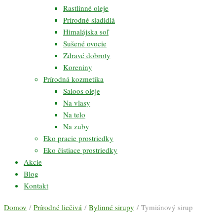
Rastlinné oleje
Prírodné sladidlá
Himalájska soľ
Sušené ovocie
Zdravé dobroty
Koreniny
Prírodná kozmetika
Saloos oleje
Na vlasy
Na telo
Na zuby
Eko pracie prostriedky
Eko čistiace prostriedky
Akcie
Blog
Kontakt
Domov
/
Prírodné liečivá
/
Bylinné sirupy
/ Tymiánový sirup