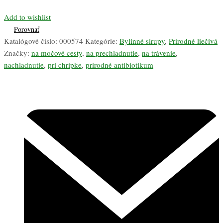
Add to wishlist
Porovnať
Katalógové číslo:
000574
Kategórie:
Bylinné sirupy
,
Prírodné liečivá
Značky:
na močové cesty
,
na prechladnutie
,
na trávenie
,
nachladnutie
,
pri chrípke
,
prírodné antibiotikum