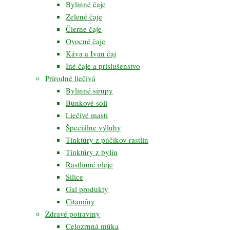
Bylinné čaje
Zelené čaje
Čierne čaje
Ovocné čaje
Káva a Ivan čaj
Iné čaje a príslušenstvo
Prírodné liečivá
Bylinné sirupy
Bunkové soli
Liečivé masti
Špeciálne výluhy
Tinktúry z púčikov rastlín
Tinktúry z bylín
Rastlinné oleje
Silice
Gal produkty
Citamíny
Zdravé potraviny
Celozrnná múka