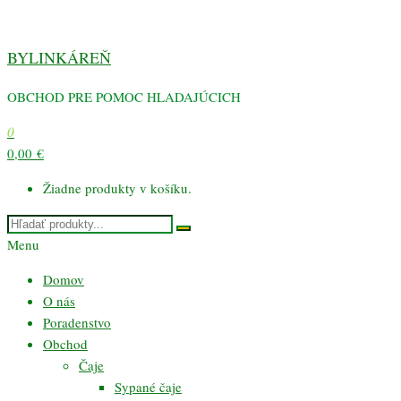
Preskočiť
na
BYLINKÁREŇ
obsah
OBCHOD PRE POMOC HLADAJÚCICH
0
0,00 €
Žiadne produkty v košíku.
Menu
Domov
O nás
Poradenstvo
Obchod
Čaje
Sypané čaje