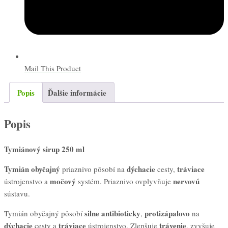
Mail This Product
Popis
Ďalšie informácie
Popis
Tymiánový sirup 250 ml
Tymián obyčajný
dýchacie
tráviace
priaznivo pôsobí na
cesty,
močový
nervovú
ústrojenstvo a
systém. Priaznivo ovplyvňuje
sústavu.
silne antibioticky
protizápalovo
Tymián obyčajný pôsobí
,
na
dýchacie
tráviace
trávenie
cesty a
ústrojenstvo. Zlepšuje
, zvyšuje