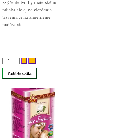
zvýšenie tvorby materského
mlieka ale aj na zlepšenie
trávenia či na zmiernenie
nadúvania
množstvo
-
+
Čaj
Pridať do košíka
pre
dojčiace
matky