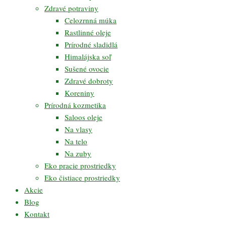
Zdravé potraviny
Celozrnná múka
Rastlinné oleje
Prírodné sladidlá
Himalájska soľ
Sušené ovocie
Zdravé dobroty
Koreniny
Prírodná kozmetika
Saloos oleje
Na vlasy
Na telo
Na zuby
Eko pracie prostriedky
Eko čistiace prostriedky
Akcie
Blog
Kontakt