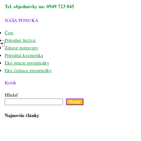
Tel. objednávky na: 0949 723 045
NAŠA PONUKA
Čaje
Prírodné liečivá
Zdravé potraviny
Prírodná kozmetika
Eko pracie prostriedky
Eko čistiace prostriedky
Košík
Hľadať
Hľadať
Najnovšie články