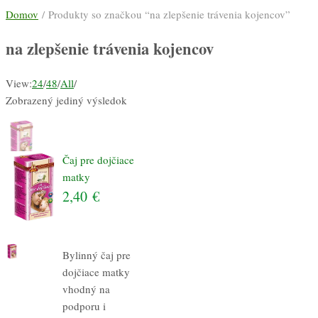
Domov
/ Produkty so značkou “na zlepšenie trávenia kojencov”
na zlepšenie trávenia kojencov
View:
24
/
48
/
All
/
Zobrazený jediný výsledok
Čaj pre dojčiace
matky
2,40
€
Bylinný čaj pre
dojčiace matky
vhodný na
podporu i