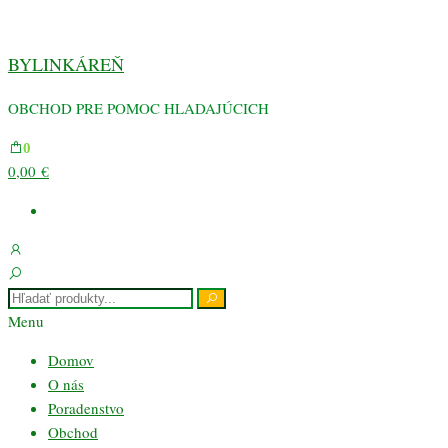
Preskočiť
na
BYLINKÁREŇ
obsah
OBCHOD PRE POMOC HLADAJÚCICH
0
0,00 €
Menu
Domov
O nás
Poradenstvo
Obchod