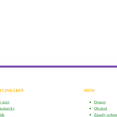
BYLINKÁREŇ
MENU
j účet
Domov
jednávky
Obchod
šík
Zásady ochra