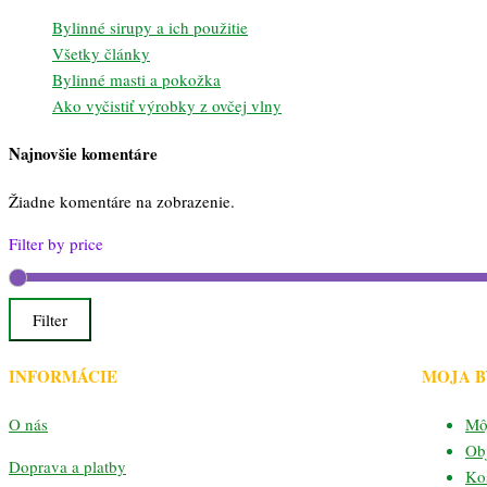
Bylinné sirupy a ich použitie
Všetky články
Bylinné masti a pokožka
Ako vyčistiť výrobky z ovčej vlny
Najnovšie komentáre
Žiadne komentáre na zobrazenie.
Filter by price
Filter
INFORMÁCIE
MOJA 
O nás
Mô
Ob
Doprava a platby
Ko