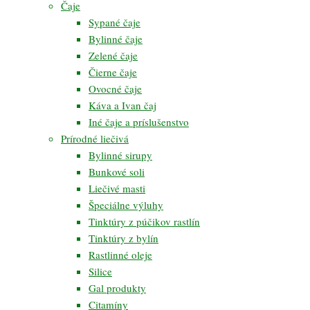
Čaje
Sypané čaje
Bylinné čaje
Zelené čaje
Čierne čaje
Ovocné čaje
Káva a Ivan čaj
Iné čaje a príslušenstvo
Prírodné liečivá
Bylinné sirupy
Bunkové soli
Liečivé masti
Špeciálne výluhy
Tinktúry z púčikov rastlín
Tinktúry z bylín
Rastlinné oleje
Silice
Gal produkty
Citamíny