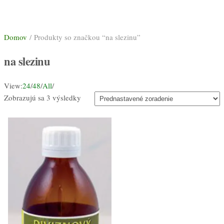
Domov
/ Produkty so značkou “na slezinu”
na slezinu
View:
24
/
48
/
All
/
Zobrazujú sa 3 výsledky