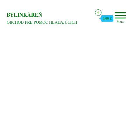
Preskočiť
na
0
BYLINKÁREŇ
0,00 €
obsah
OBCHOD PRE POMOC HLADAJÚCICH
Menu