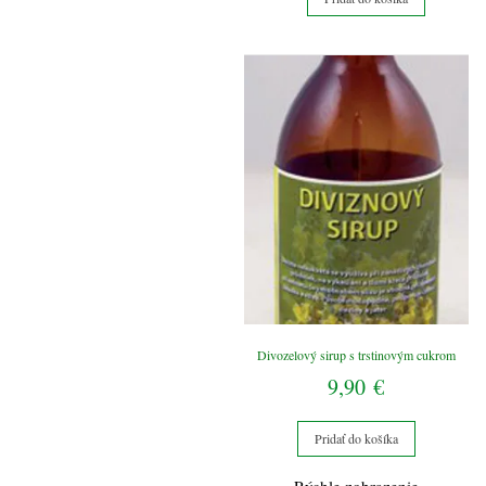
sirup
s
trstinovým
cukrom
Divozelový sirup s trstinovým cukrom
9,90
€
Pridať do košíka