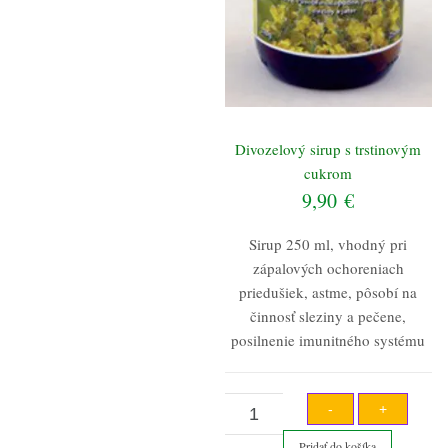
Divozelový sirup s trstinovým
cukrom
9,90
€
Sirup 250 ml, vhodný pri
zápalových ochoreniach
priedušiek, astme, pôsobí na
činnosť sleziny a pečene,
posilnenie imunitného systému
množstvo
-
+
Divozelový
Pridať do košíka