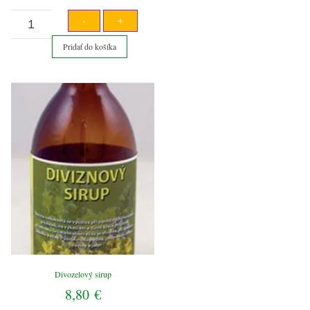
množstvo
-
+
Divozelový
Pridať do košíka
sirup
Divozelový sirup
8,80
€