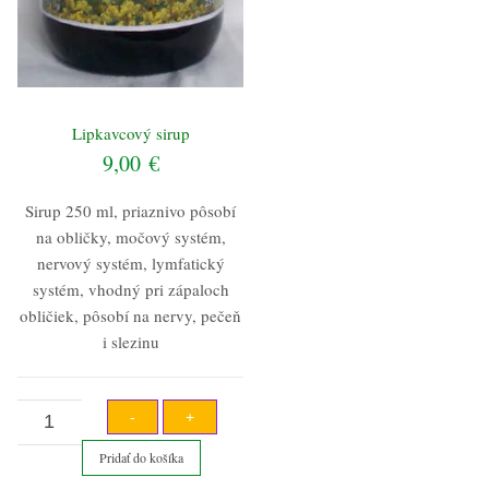
Lipkavcový sirup
9,00
€
Sirup 250 ml, priaznivo pôsobí
na obličky, močový systém,
nervový systém, lymfatický
systém, vhodný pri zápaloch
obličiek, pôsobí na nervy, pečeň
i slezinu
množstvo
-
+
Lipkavcový
Pridať do košíka
sirup