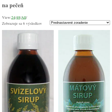
na pečeň
View:
24
/
48
/
All
/
Zobrazuje sa 6 výsledkov