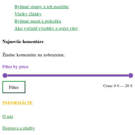
Bylinné sirupy a ich použitie
Všetky články
Bylinné masti a pokožka
Ako vyčistiť výrobky z ovčej vlny
Najnovšie komentáre
Žiadne komentáre na zobrazenie.
Filter by price
M
M
Cena:
0 €
—
20 €
Filter
c
c
INFORMÁCIE
O nás
Doprava a platby