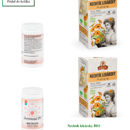
Pridať do košíka
Sulph
bunková
soľ
Nechtík lekársky BIO