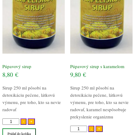
Púpavový sirup
Púpavový sirup s karamelom
8,80
€
9,80
€
Sirup 250 ml pôsobí na
Sirup 250 ml pôsobí na
detoxikáciu pečene, látkovú
detoxikáciu pečene, látkovú
výmenu, pre toho, kto sa nevie
výmenu, pre toho, kto sa nevie
radovať
radovať, karamel nespôsobuje
prekyslenie organizmu
množstvo
-
+
Púpavový
množstvo
-
+
Pridať do košíka