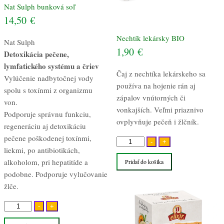
Nat Sulph bunková soľ
14,50
€
Nechtík lekársky BIO
Nat Sulph
1,90
€
Detoxikácia pečene,
lymfatického systému a čriev
Čaj z nechtíka lekárskeho sa
Vylúčenie nadbytočnej vody
používa na hojenie rán aj
spolu s toxínmi z organizmu
zápalov vnútorných či
von.
vonkajších. Veľmi priaznivo
Podporuje správnu funkciu,
ovplyvňuje pečeň i žlčník.
regeneráciu aj detoxikáciu
pečene poškodenej toxínmi,
množstvo
-
+
liekmi, po antibiotikách,
Nechtík
alkoholom, pri hepatitíde a
Pridať do košíka
lekársky
podobne. Podporuje vylučovanie
BIO
žlče.
množstvo
-
+
Nat