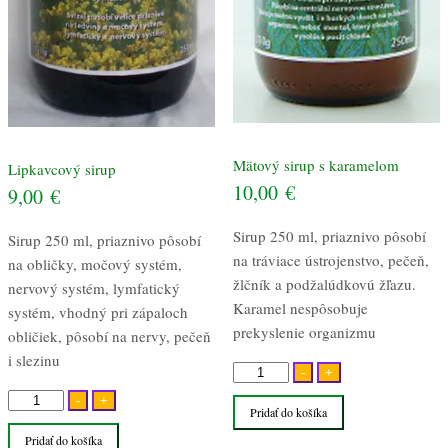
Mätový sirup s karamelom
Lipkavcový sirup
10,00
€
9,00
€
Sirup 250 ml, priaznivo pôsobí
Sirup 250 ml, priaznivo pôsobí
na tráviace ústrojenstvo, pečeň,
na obličky, močový systém,
žlčník a podžalúdkovú žľazu.
nervový systém, lymfatický
Karamel nespôsobuje
systém, vhodný pri zápaloch
prekyslenie organizmu
obličiek, pôsobí na nervy, pečeň
i slezinu
množstvo
-
+
Mätový
množstvo
-
+
Pridať do košíka
sirup
Lipkavcový
Pridať do košíka
s
sirup