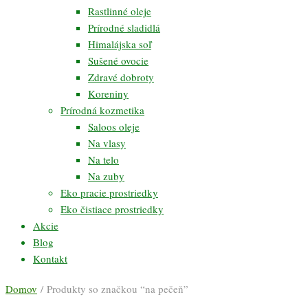
Rastlinné oleje
Prírodné sladidlá
Himalájska soľ
Sušené ovocie
Zdravé dobroty
Koreniny
Prírodná kozmetika
Saloos oleje
Na vlasy
Na telo
Na zuby
Eko pracie prostriedky
Eko čistiace prostriedky
Akcie
Blog
Kontakt
Domov
/ Produkty so značkou “na pečeň”