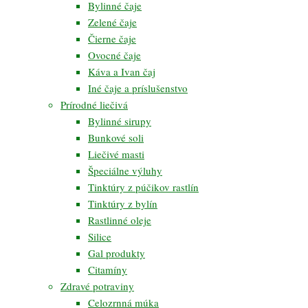
Bylinné čaje
Zelené čaje
Čierne čaje
Ovocné čaje
Káva a Ivan čaj
Iné čaje a príslušenstvo
Prírodné liečivá
Bylinné sirupy
Bunkové soli
Liečivé masti
Špeciálne výluhy
Tinktúry z púčikov rastlín
Tinktúry z bylín
Rastlinné oleje
Silice
Gal produkty
Citamíny
Zdravé potraviny
Celozrnná múka