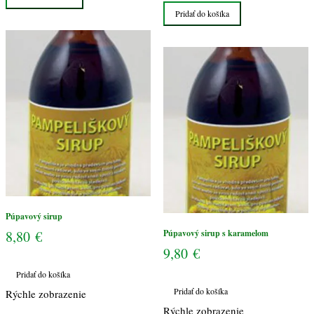
sirup
Púpavový
Pridať do košíka
sirup
s
karamelom
Púpavový sirup
8,80
€
Púpavový sirup s karamelom
9,80
€
Pridať do košíka
Pridať do košíka
Rýchle zobrazenie
Rýchle zobrazenie