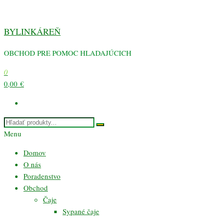
Preskočiť
na
BYLINKÁREŇ
obsah
OBCHOD PRE POMOC HLADAJÚCICH
0
0,00 €
Menu
Domov
O nás
Poradenstvo
Obchod
Čaje
Sypané čaje