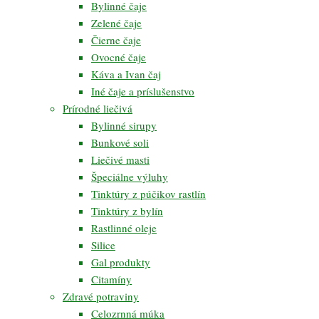
Bylinné čaje
Zelené čaje
Čierne čaje
Ovocné čaje
Káva a Ivan čaj
Iné čaje a príslušenstvo
Prírodné liečivá
Bylinné sirupy
Bunkové soli
Liečivé masti
Špeciálne výluhy
Tinktúry z púčikov rastlín
Tinktúry z bylín
Rastlinné oleje
Silice
Gal produkty
Citamíny
Zdravé potraviny
Celozrnná múka