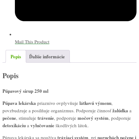
Mail This Product
Popis
Ďalšie informácie
Popis
Púpavový sirup 250 ml
Púpava lekárska
látkovú výmenu
priaznivo ovplyvňuje
,
žalúdka
povzbudzuje a posilňuje organizmus. Podporuje činnosť
a
pečene
trávenie
močový systém
, stimuluje
, podporuje
, podporuje
detoxikáciu
vylučovanie
a
škodlivých látok.
tráviaci systém
poruchách pečene i
Púpava lekárska sa používa
, pri