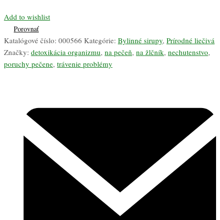
Add to wishlist
Porovnať
Katalógové číslo:
000566
Kategórie:
Bylinné sirupy
,
Prírodné liečivá
Značky:
detoxikácia organizmu
,
na pečeň
,
na žlčník
,
nechutenstvo
,
poruchy pečene
,
trávenie problémy