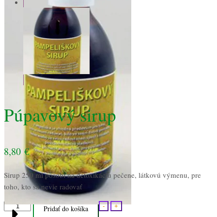
Púpavový sirup
8,80
€
Sirup 250 ml pôsobí na detoxikáciu pečene, látkovú výmenu, pre
toho, kto sa nevie radovať
množstvo
-
+
Pridať do košíka
Púpavový