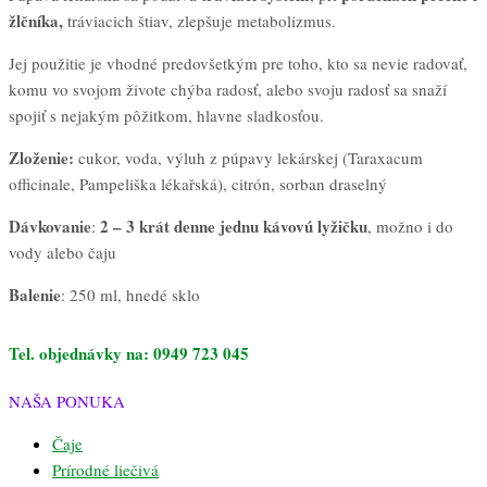
žlčníka,
tráviacich štiav, zlepšuje metabolizmus.
Jej použitie je vhodné predovšetkým pre toho, kto sa nevie radovať,
komu vo svojom živote chýba radosť, alebo svoju radosť sa snaží
spojiť s nejakým pôžitkom, hlavne sladkosťou.
Zloženie:
cukor, voda, výluh z púpavy lekárskej (Taraxacum
officinale, Pampeliška lékařská), citrón, sorban draselný
Dávkovanie
2 – 3 krát denne jednu
kávovú
lyžičku
:
, možno i do
vody alebo čaju
Balenie
: 250 ml, hnedé sklo
Tel. objednávky na: 0949 723 045
NAŠA PONUKA
Čaje
Prírodné liečivá