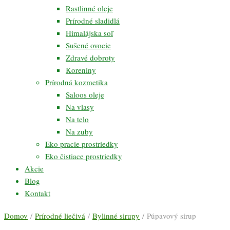
Rastlinné oleje
Prírodné sladidlá
Himalájska soľ
Sušené ovocie
Zdravé dobroty
Koreniny
Prírodná kozmetika
Saloos oleje
Na vlasy
Na telo
Na zuby
Eko pracie prostriedky
Eko čistiace prostriedky
Akcie
Blog
Kontakt
Domov
/
Prírodné liečivá
/
Bylinné sirupy
/ Púpavový sirup