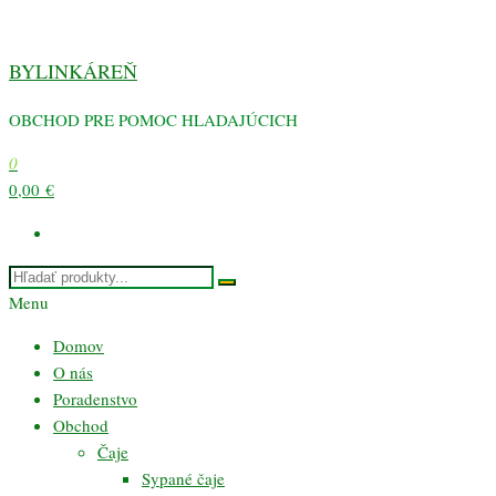
Preskočiť
na
BYLINKÁREŇ
obsah
OBCHOD PRE POMOC HLADAJÚCICH
0
0,00 €
Menu
Domov
O nás
Poradenstvo
Obchod
Čaje
Sypané čaje