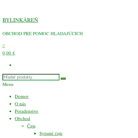
Preskočiť
na
BYLINKÁREŇ
obsah
OBCHOD PRE POMOC HLADAJÚCICH
0
0,00 €
Menu
Domov
O nás
Poradenstvo
Obchod
Čaje
Sypané čaje