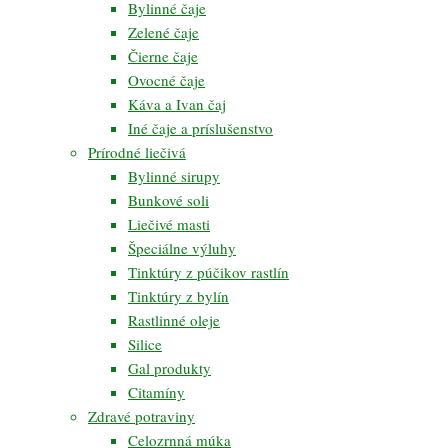
Bylinné čaje
Zelené čaje
Čierne čaje
Ovocné čaje
Káva a Ivan čaj
Iné čaje a príslušenstvo
Prírodné liečivá
Bylinné sirupy
Bunkové soli
Liečivé masti
Špeciálne výluhy
Tinktúry z púčikov rastlín
Tinktúry z bylín
Rastlinné oleje
Silice
Gal produkty
Citamíny
Zdravé potraviny
Celozrnná múka