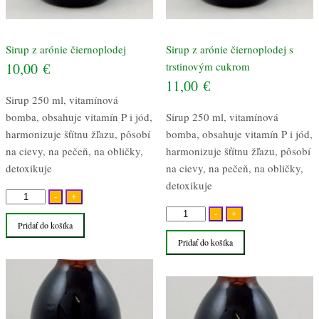
Sirup z arónie čiernoplodej
Sirup z arónie čiernoplodej s
10,00
€
trstinovým cukrom
11,00
€
Sirup 250 ml, vitamínová
bomba, obsahuje vitamín P i jód,
Sirup 250 ml, vitamínová
harmonizuje šťítnu žľazu, pôsobí
bomba, obsahuje vitamín P i jód,
na cievy, na pečeň, na obličky,
harmonizuje šťítnu žľazu, pôsobí
detoxikuje
na cievy, na pečeň, na obličky,
detoxikuje
množstvo
-
+
Sirup
množstvo
-
+
Pridať do košíka
z
Sirup
Pridať do košíka
arónie
z
čiernoplodej
arónie
čiernoplodej
s
trstinovým