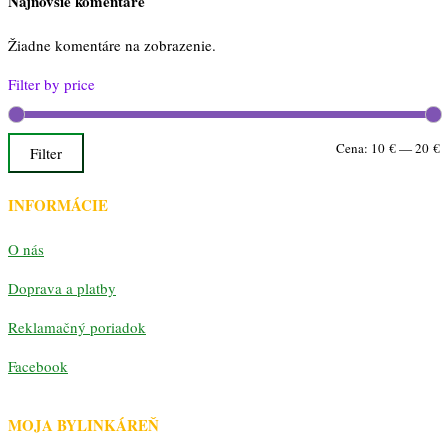
Najnovšie komentáre
Žiadne komentáre na zobrazenie.
Filter by price
M
M
Cena:
10 €
—
20 €
Filter
c
c
INFORMÁCIE
O nás
Doprava a platby
Reklamačný poriadok
Facebook
MOJA BYLINKÁREŇ