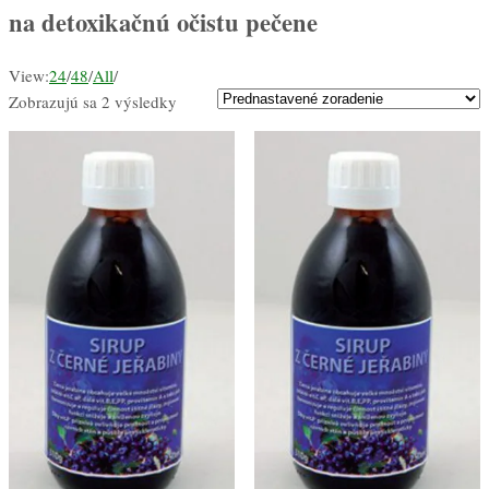
na detoxikačnú očistu pečene
View:
24
/
48
/
All
/
Zobrazujú sa 2 výsledky