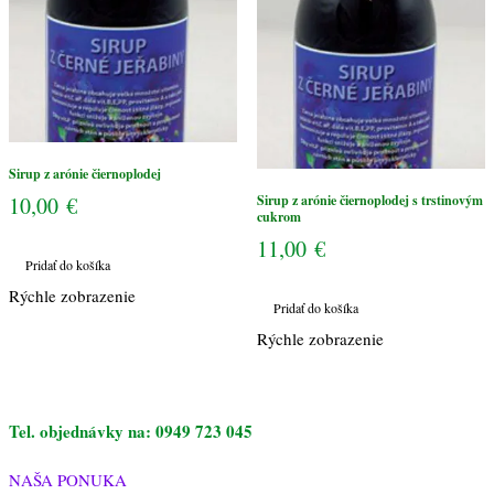
cukrom
Sirup z arónie čiernoplodej
10,00
€
Sirup z arónie čiernoplodej s trstinovým
cukrom
11,00
€
Pridať do košíka
Rýchle zobrazenie
Pridať do košíka
Rýchle zobrazenie
Tel. objednávky na: 0949 723 045
NAŠA PONUKA