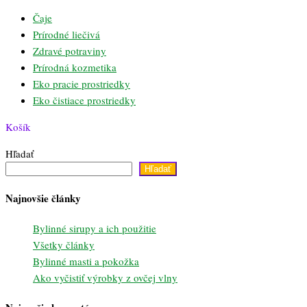
Čaje
Prírodné liečivá
Zdravé potraviny
Prírodná kozmetika
Eko pracie prostriedky
Eko čistiace prostriedky
Košík
Hľadať
Hľadať
Najnovšie články
Bylinné sirupy a ich použitie
Všetky články
Bylinné masti a pokožka
Ako vyčistiť výrobky z ovčej vlny