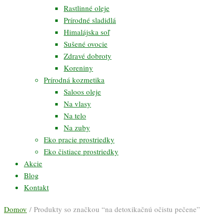
Rastlinné oleje
Prírodné sladidlá
Himalájska soľ
Sušené ovocie
Zdravé dobroty
Koreniny
Prírodná kozmetika
Saloos oleje
Na vlasy
Na telo
Na zuby
Eko pracie prostriedky
Eko čistiace prostriedky
Akcie
Blog
Kontakt
Domov
/ Produkty so značkou “na detoxikačnú očistu pečene”