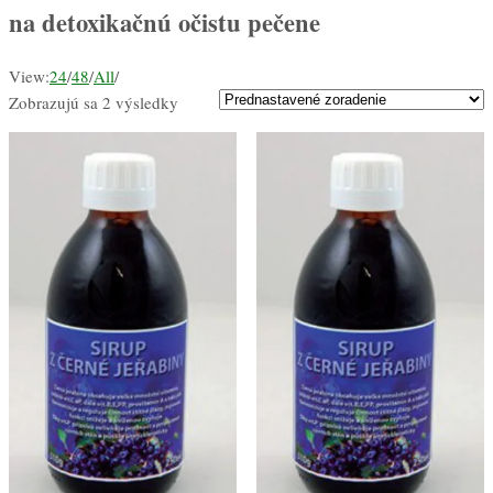
na detoxikačnú očistu pečene
View:
24
/
48
/
All
/
Zobrazujú sa 2 výsledky