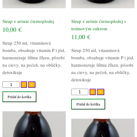
Sirup z arónie čiernoplodej
Sirup z arónie čiernoplodej s
10,00
€
trstinovým cukrom
11,00
€
Sirup 250 ml, vitamínová
bomba, obsahuje vitamín P i jód,
Sirup 250 ml, vitamínová
harmonizuje šťítnu žľazu, pôsobí
bomba, obsahuje vitamín P i jód,
na cievy, na pečeň, na obličky,
harmonizuje šťítnu žľazu, pôsobí
detoxikuje
na cievy, na pečeň, na obličky,
detoxikuje
množstvo
-
+
Sirup
množstvo
-
+
Pridať do košíka
z
Sirup
Pridať do košíka
arónie
z
čiernoplodej
arónie
čiernoplodej
s
trstinovým