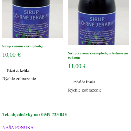
cukrom
Sirup z arónie čiernoplodej
10,00
€
Sirup z arónie čiernoplodej s trstinovým
cukrom
11,00
€
Pridať do košíka
Rýchle zobrazenie
Pridať do košíka
Rýchle zobrazenie
Tel. objednávky na: 0949 723 045
NAŠA PONUKA