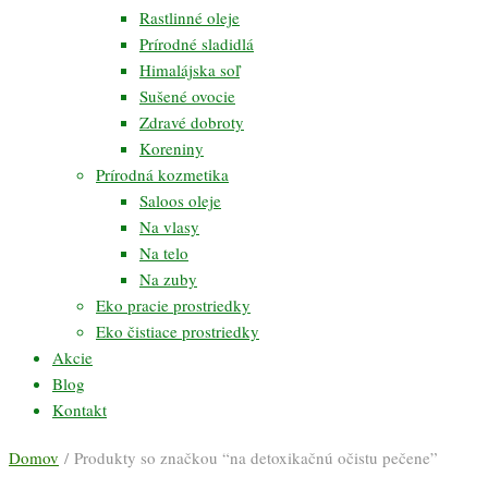
Rastlinné oleje
Prírodné sladidlá
Himalájska soľ
Sušené ovocie
Zdravé dobroty
Koreniny
Prírodná kozmetika
Saloos oleje
Na vlasy
Na telo
Na zuby
Eko pracie prostriedky
Eko čistiace prostriedky
Akcie
Blog
Kontakt
Domov
/ Produkty so značkou “na detoxikačnú očistu pečene”