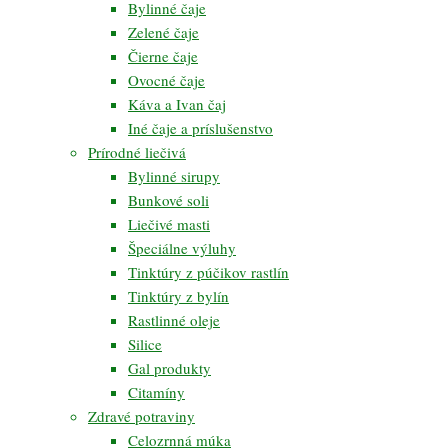
Bylinné čaje
Zelené čaje
Čierne čaje
Ovocné čaje
Káva a Ivan čaj
Iné čaje a príslušenstvo
Prírodné liečivá
Bylinné sirupy
Bunkové soli
Liečivé masti
Špeciálne výluhy
Tinktúry z púčikov rastlín
Tinktúry z bylín
Rastlinné oleje
Silice
Gal produkty
Citamíny
Zdravé potraviny
Celozrnná múka