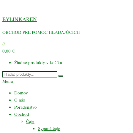
Preskočiť
na
BYLINKÁREŇ
obsah
OBCHOD PRE POMOC HLADAJÚCICH
0
0,00 €
Žiadne produkty v košíku.
Menu
Domov
O nás
Poradenstvo
Obchod
Čaje
Sypané čaje