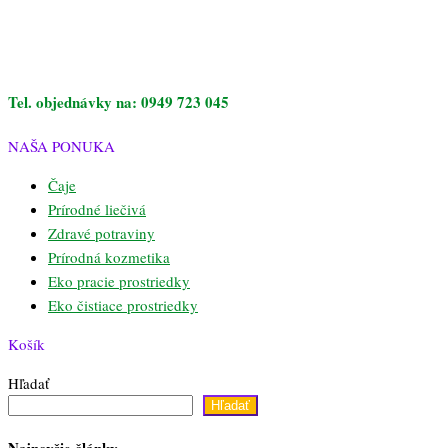
Tel. objednávky na: 0949 723 045
NAŠA PONUKA
Čaje
Prírodné liečivá
Zdravé potraviny
Prírodná kozmetika
Eko pracie prostriedky
Eko čistiace prostriedky
Košík
Hľadať
Hľadať
Najnovšie články