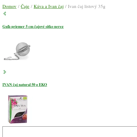
Domov
/
Čaje
/
Káva a Ivan čaj
/ Ivan čaj listový 35g
Guľa priemer 5 cm čajové sitko nerez
IVAN čaj natural 50 g EKO