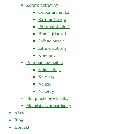
Zdravé potraviny
Celozrnná múka
Rastlinné oleje
Prírodné sladidlá
Himalájska soľ
Sušené ovocie
Zdravé dobroty
Koreniny
Prírodná kozmetika
Saloos oleje
Na vlasy
Na telo
Na zuby
Eko pracie prostriedky
Eko čistiace prostriedky
Akcie
Blog
Kontakt