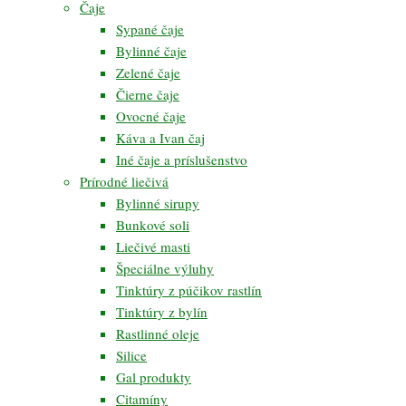
Čaje
Sypané čaje
Bylinné čaje
Zelené čaje
Čierne čaje
Ovocné čaje
Káva a Ivan čaj
Iné čaje a príslušenstvo
Prírodné liečivá
Bylinné sirupy
Bunkové soli
Liečivé masti
Špeciálne výluhy
Tinktúry z púčikov rastlín
Tinktúry z bylín
Rastlinné oleje
Silice
Gal produkty
Citamíny