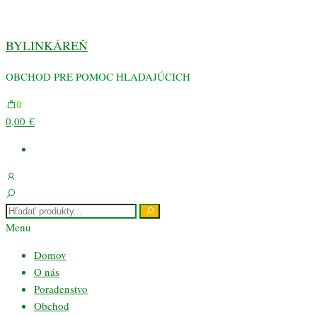
Preskočiť
na
BYLINKÁREŇ
obsah
OBCHOD PRE POMOC HLADAJÚCICH
0
0,00 €
Menu
Domov
O nás
Poradenstvo
Obchod