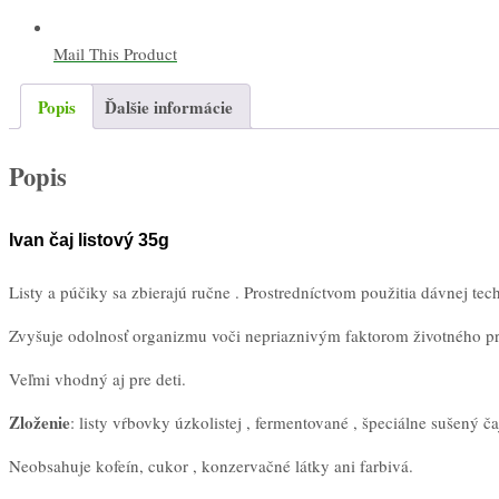
Mail This Product
Popis
Ďalšie informácie
Popis
Ivan čaj listový 35g
Listy a púčiky sa zbierajú ručne . Prostredníctvom použitia dávnej te
Zvyšuje odolnosť organizmu voči nepriaznivým faktorom životného pros
Veľmi vhodný aj pre deti.
Zloženie
: listy vŕbovky úzkolistej , fermentované , špeciálne sušený ča
Neobsahuje kofeín, cukor , konzervačné látky ani farbivá.