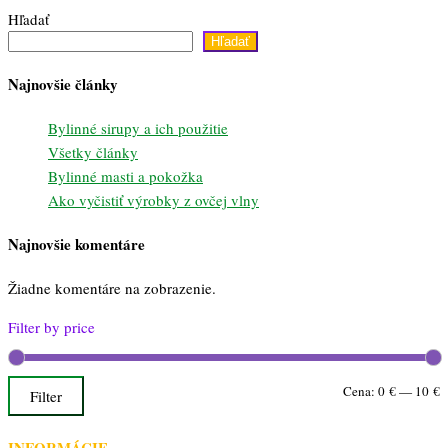
Hľadať
Hľadať
Najnovšie články
Bylinné sirupy a ich použitie
Všetky články
Bylinné masti a pokožka
Ako vyčistiť výrobky z ovčej vlny
Najnovšie komentáre
Žiadne komentáre na zobrazenie.
Filter by price
M
M
Cena:
0 €
—
10 €
Filter
c
c