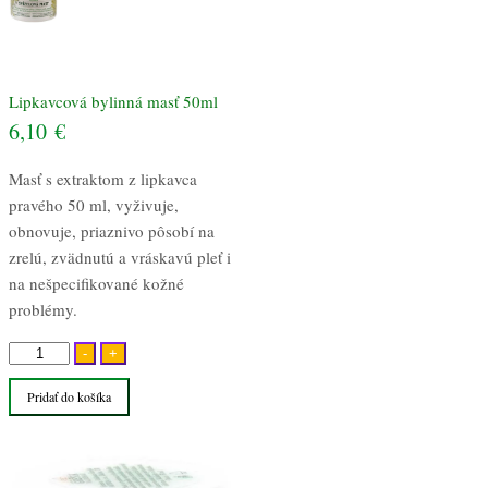
Lipkavcová bylinná masť 50ml
6,10
€
Masť s extraktom z lipkavca
pravého 50 ml, vyživuje,
obnovuje, priaznivo pôsobí na
zrelú, zvädnutú a vráskavú pleť i
na nešpecifikované kožné
problémy.
množstvo
-
+
Lipkavcová
Pridať do košíka
bylinná
masť
50ml