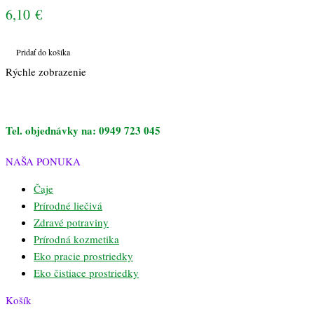
6,10
€
Pridať do košíka
Rýchle zobrazenie
Tel. objednávky na: 0949 723 045
NAŠA PONUKA
Čaje
Prírodné liečivá
Zdravé potraviny
Prírodná kozmetika
Eko pracie prostriedky
Eko čistiace prostriedky
Košík