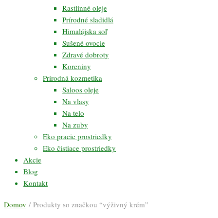
Rastlinné oleje
Prírodné sladidlá
Himalájska soľ
Sušené ovocie
Zdravé dobroty
Koreniny
Prírodná kozmetika
Saloos oleje
Na vlasy
Na telo
Na zuby
Eko pracie prostriedky
Eko čistiace prostriedky
Akcie
Blog
Kontakt
Domov
/ Produkty so značkou “výživný krém”