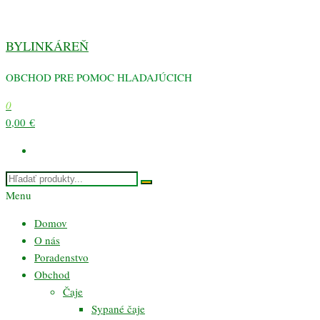
Preskočiť
na
BYLINKÁREŇ
obsah
OBCHOD PRE POMOC HLADAJÚCICH
0
0,00 €
Menu
Domov
O nás
Poradenstvo
Obchod
Čaje
Sypané čaje