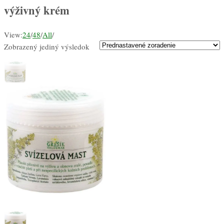
výživný krém
View:
24
/
48
/
All
/
Zobrazený jediný výsledok