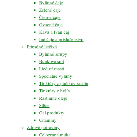
Bylinné čaje
Zelené čaje
Čierne čaje
Ovocné čaje
Káva a Ivan čaj
Iné čaje a príslušenstvo
Prírodné liečivá
Bylinné sirupy
Bunkové soli
Liečivé masti
Špeciálne výluhy
Tinktúry z púčikov rastlín
Tinktúry z bylín
Rastlinné oleje
Silice
Gal produkty
Citamíny
Zdravé potraviny
Celozrnná múka