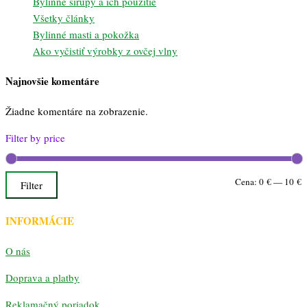
Bylinné sirupy a ich použitie
Všetky články
Bylinné masti a pokožka
Ako vyčistiť výrobky z ovčej vlny
Najnovšie komentáre
Žiadne komentáre na zobrazenie.
Filter by price
M
M
Cena:
0 €
—
10 €
Filter
c
c
INFORMÁCIE
O nás
Doprava a platby
Reklamačný poriadok