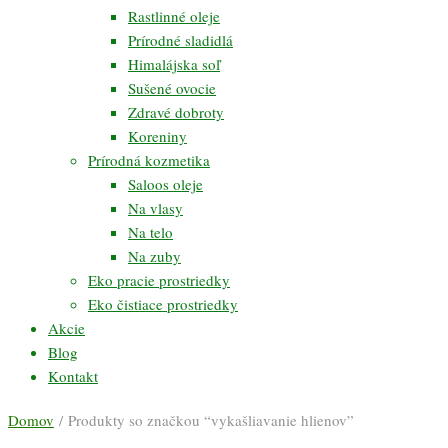
Rastlinné oleje
Prírodné sladidlá
Himalájska soľ
Sušené ovocie
Zdravé dobroty
Koreniny
Prírodná kozmetika
Saloos oleje
Na vlasy
Na telo
Na zuby
Eko pracie prostriedky
Eko čistiace prostriedky
Akcie
Blog
Kontakt
Domov
/ Produkty so značkou “vykašliavanie hlienov”