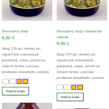
Divozelový sirup
Divozelový sirup s trstinovým
8,80
€
cukrom
9,90
€
Sirup 250 ml, vhodný pri
zápalových ochoreniach
Sirup 250 ml, vhodný pri
priedušiek, astme, pôsobí na
zápalových ochoreniach
činnosť sleziny a pečene,
priedušiek, astme, pôsobí na
posilnenie imunitného systému
činnosť sleziny a pečene,
posilnenie imunitného systému
množstvo
-
+
Divozelový
množstvo
-
+
Pridať do košíka
sirup
Divozelový
Pridať do košíka
sirup
s