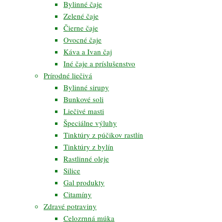
Bylinné čaje
Zelené čaje
Čierne čaje
Ovocné čaje
Káva a Ivan čaj
Iné čaje a príslušenstvo
Prírodné liečivá
Bylinné sirupy
Bunkové soli
Liečivé masti
Špeciálne výluhy
Tinktúry z púčikov rastlín
Tinktúry z bylín
Rastlinné oleje
Silice
Gal produkty
Citamíny
Zdravé potraviny
Celozrnná múka