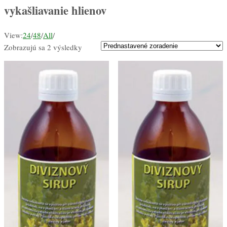
vykašliavanie hlienov
View:
24
/
48
/
All
/
Zobrazujú sa 2 výsledky