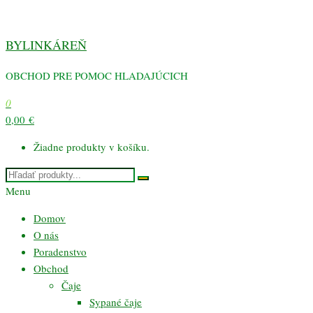
Preskočiť
na
BYLINKÁREŇ
obsah
OBCHOD PRE POMOC HLADAJÚCICH
0
0,00 €
Žiadne produkty v košíku.
Menu
Domov
O nás
Poradenstvo
Obchod
Čaje
Sypané čaje