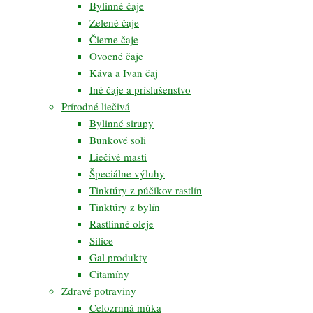
Bylinné čaje
Zelené čaje
Čierne čaje
Ovocné čaje
Káva a Ivan čaj
Iné čaje a príslušenstvo
Prírodné liečivá
Bylinné sirupy
Bunkové soli
Liečivé masti
Špeciálne výluhy
Tinktúry z púčikov rastlín
Tinktúry z bylín
Rastlinné oleje
Silice
Gal produkty
Citamíny
Zdravé potraviny
Celozrnná múka