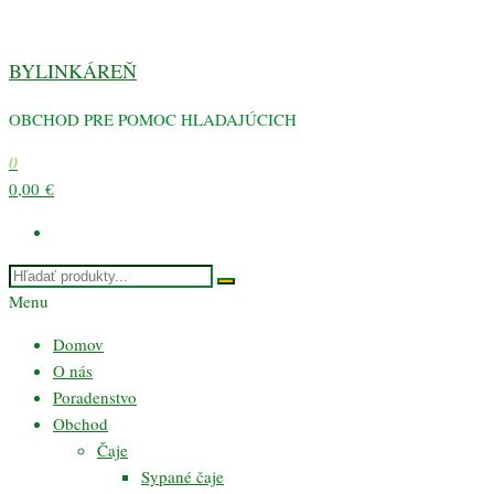
Preskočiť
na
BYLINKÁREŇ
obsah
OBCHOD PRE POMOC HLADAJÚCICH
0
0,00 €
Menu
Domov
O nás
Poradenstvo
Obchod
Čaje
Sypané čaje