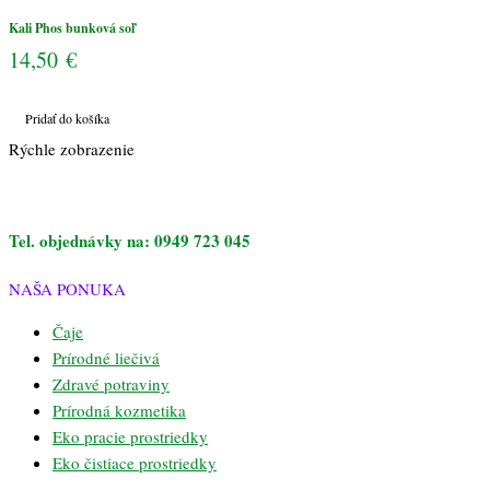
Kali Phos bunková soľ
14,50
€
Pridať do košíka
Rýchle zobrazenie
Tel. objednávky na: 0949 723 045
NAŠA PONUKA
Čaje
Prírodné liečivá
Zdravé potraviny
Prírodná kozmetika
Eko pracie prostriedky
Eko čistiace prostriedky