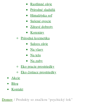
Rastlinné oleje
Prírodné sladidlá
Himalájska soľ
Sušené ovocie
Zdravé dobroty
Koreniny
Prírodná kozmetika
Saloos oleje
Na vlasy
Na telo
Na zuby
Eko pracie prostriedky
Eko čistiace prostriedky
Akcie
Blog
Kontakt
Domov
/ Produkty so značkou “psychický šok”