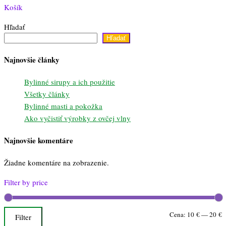
Košík
Hľadať
Hľadať
Najnovšie články
Bylinné sirupy a ich použitie
Všetky články
Bylinné masti a pokožka
Ako vyčistiť výrobky z ovčej vlny
Najnovšie komentáre
Žiadne komentáre na zobrazenie.
Filter by price
M
M
Cena:
10 €
—
20 €
Filter