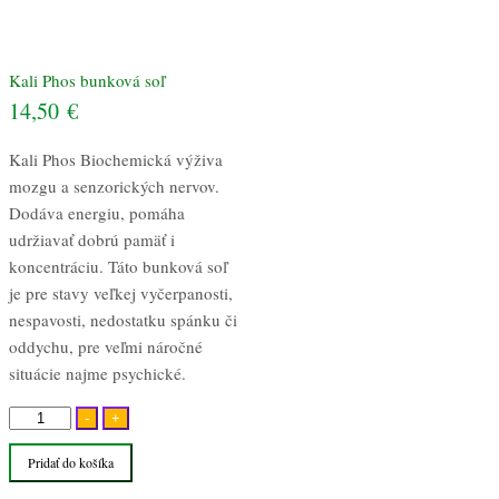
Kali Phos bunková soľ
14,50
€
Kali Phos Biochemická výživa
mozgu a senzorických nervov.
Dodáva energiu, pomáha
udržiavať dobrú pamäť i
koncentráciu. Táto bunková soľ
je pre stavy veľkej vyčerpanosti,
nespavosti, nedostatku spánku či
oddychu, pre veľmi náročné
situácie najme psychické.
množstvo
-
+
Kali
Pridať do košíka
Phos
bunková