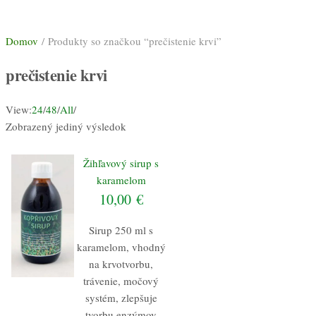
Domov
/ Produkty so značkou “prečistenie krvi”
prečistenie krvi
View:
24
/
48
/
All
/
Zobrazený jediný výsledok
Žihľavový sirup s
karamelom
10,00
€
Sirup 250 ml s
karamelom, vhodný
na krvotvorbu,
trávenie, močový
systém, zlepšuje
tvorbu enzýmov