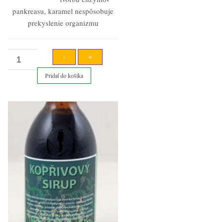
pankreasu, karamel nespôsobuje
prekyslenie organizmu
množstvo
-
+
Žihľavový
Pridať do košíka
sirup
s
karamelom