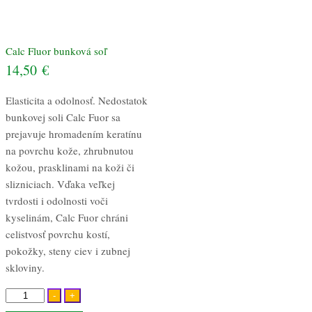
Calc Fluor bunková soľ
14,50
€
Elasticita a odolnosť. Nedostatok
bunkovej soli Calc Fuor sa
prejavuje hromadením keratínu
na povrchu kože, zhrubnutou
kožou, prasklinami na koži či
slizniciach. Vďaka veľkej
tvrdosti i odolnosti voči
kyselinám, Calc Fuor chráni
celistvosť povrchu kostí,
pokožky, steny ciev i zubnej
skloviny.
množstvo
-
+
Calc