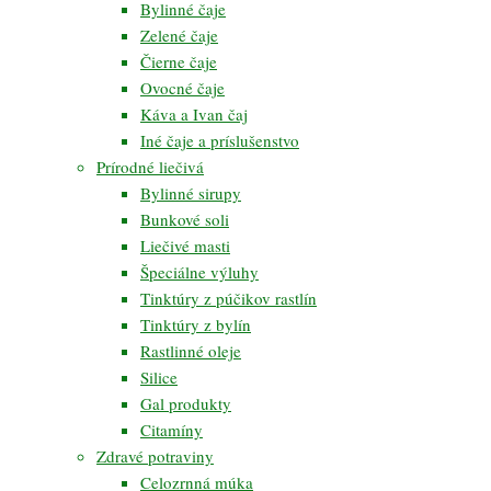
Bylinné čaje
Zelené čaje
Čierne čaje
Ovocné čaje
Káva a Ivan čaj
Iné čaje a príslušenstvo
Prírodné liečivá
Bylinné sirupy
Bunkové soli
Liečivé masti
Špeciálne výluhy
Tinktúry z púčikov rastlín
Tinktúry z bylín
Rastlinné oleje
Silice
Gal produkty
Citamíny
Zdravé potraviny
Celozrnná múka