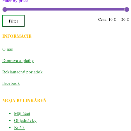
Filter by price
M
M
Cena:
10 €
—
20 €
Filter
c
c
INFORMÁCIE
O nás
Doprava a platby
Reklamačný poriadok
Facebook
MOJA BYLINKÁREŇ
Môj účet
Objednávky
Košík