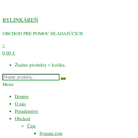
Preskočiť
na
BYLINKÁREŇ
obsah
OBCHOD PRE POMOC HLADAJÚCICH
0
0,00 €
Žiadne produkty v košíku.
Menu
Domov
O nás
Poradenstvo
Obchod
Čaje
Sypané čaje