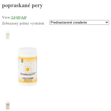
popraskané pery
View:
24
/
48
/
All
/
Zobrazený jediný výsledok