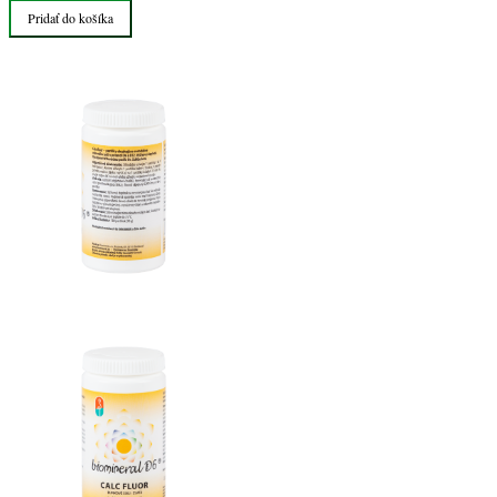
Pridať do košíka
Fluor
bunková
soľ