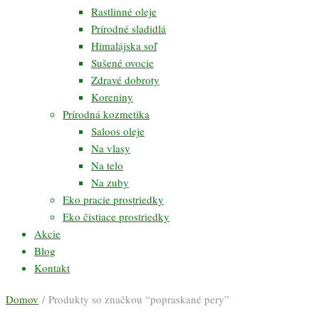
Rastlinné oleje
Prírodné sladidlá
Himalájska soľ
Sušené ovocie
Zdravé dobroty
Koreniny
Prírodná kozmetika
Saloos oleje
Na vlasy
Na telo
Na zuby
Eko pracie prostriedky
Eko čistiace prostriedky
Akcie
Blog
Kontakt
Domov
/ Produkty so značkou “popraskané pery”