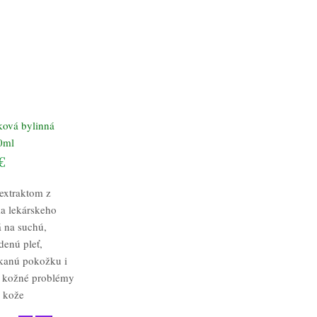
ková bylinná
0ml
€
 extraktom z
ka lekárskeho
 na suchú,
denú pleť,
kanú pokožku i
 kožné problémy
y kože