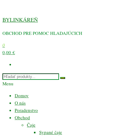
Preskočiť
na
BYLINKÁREŇ
obsah
OBCHOD PRE POMOC HLADAJÚCICH
0
0,00 €
Menu
Domov
O nás
Poradenstvo
Obchod
Čaje
Sypané čaje