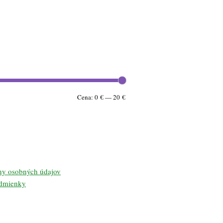
Minimálna
Maximálna
Cena:
0 €
—
20 €
cena
cena
ny osobných údajov
dmienky