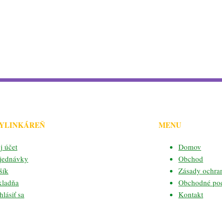
BYLINKÁREŇ
MENU
j účet
Domov
jednávky
Obchod
šík
Zásady ochra
kladňa
Obchodné po
lásiť sa
Kontakt