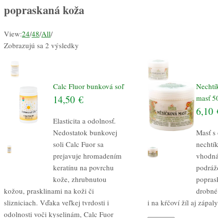
popraskaná koža
View:
24
/
48
/
All
/
Zobrazujú sa 2 výsledky
Calc Fluor bunková soľ
Nechtí
14,50
€
masť 5
6,10
Elasticita a odolnosť.
Nedostatok bunkovej
Masť s
soli Calc Fuor sa
nechtí
prejavuje hromadením
vhodná
keratínu na povrchu
podráž
kože, zhrubnutou
popras
kožou, prasklinami na koži či
drobné
slizniciach. Vďaka veľkej tvrdosti i
i na kŕčoví žíl aj zápal
odolnosti voči kyselinám, Calc Fuor