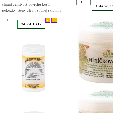
množstvo
chráni celistvosť povrchu kostí,
Pridať do koší
Nechtíková
pokožky, steny ciev i zubnej skloviny.
bylinná
množstvo
masť
-
+
Pridať do košíka
Calc
50ml
Fluor
bunková
soľ