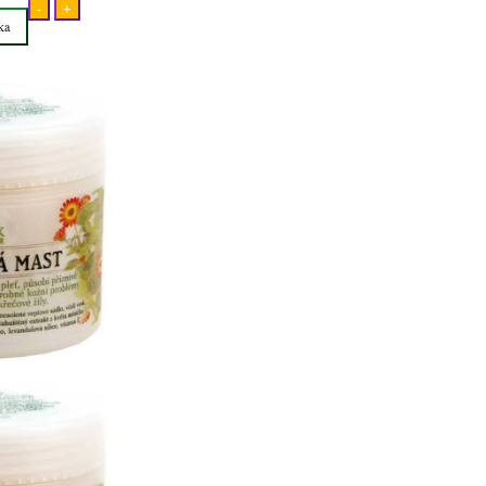
-
+
ka