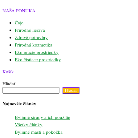
NAŠA PONUKA
Čaje
Prírodné liečivá
Zdravé potraviny
Prírodná kozmetika
Eko pracie prostriedky
Eko čistiace prostriedky
Košík
Hľadať
Hľadať
Najnovšie články
Bylinné sirupy a ich použitie
Všetky články
Bylinné masti a pokožka