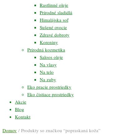
Rastlinné oleje
Prírodné sladidlá
Himalájska soľ
Sušené ovocie
Zdravé dobroty
Koreniny
Prírodná kozmetika
Saloos oleje
Na vlasy
Na telo
Na zuby
Eko pracie prostriedky
Eko čistiace prostriedky
Akcie
Blog
Kontakt
Domov
/ Produkty so značkou “popraskaná koža”