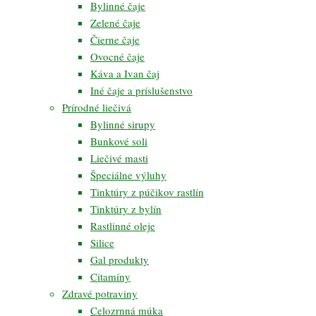
Bylinné čaje
Zelené čaje
Čierne čaje
Ovocné čaje
Káva a Ivan čaj
Iné čaje a príslušenstvo
Prírodné liečivá
Bylinné sirupy
Bunkové soli
Liečivé masti
Špeciálne výluhy
Tinktúry z púčikov rastlín
Tinktúry z bylín
Rastlinné oleje
Silice
Gal produkty
Citamíny
Zdravé potraviny
Celozrnná múka