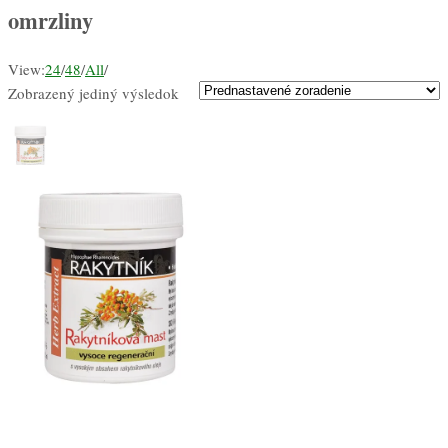
omrzliny
View:
24
/
48
/
All
/
Zobrazený jediný výsledok