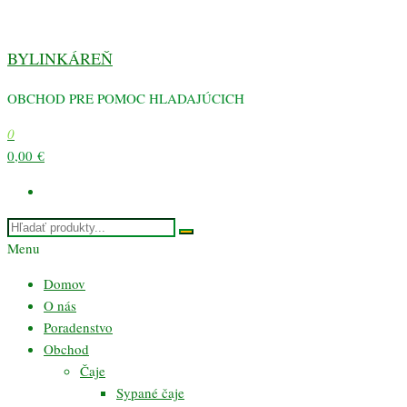
Preskočiť
na
BYLINKÁREŇ
obsah
OBCHOD PRE POMOC HLADAJÚCICH
0
0,00 €
Menu
Domov
O nás
Poradenstvo
Obchod
Čaje
Sypané čaje