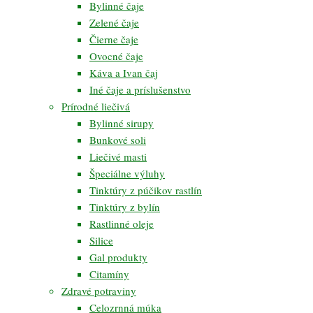
Bylinné čaje
Zelené čaje
Čierne čaje
Ovocné čaje
Káva a Ivan čaj
Iné čaje a príslušenstvo
Prírodné liečivá
Bylinné sirupy
Bunkové soli
Liečivé masti
Špeciálne výluhy
Tinktúry z púčikov rastlín
Tinktúry z bylín
Rastlinné oleje
Silice
Gal produkty
Citamíny
Zdravé potraviny
Celozrnná múka