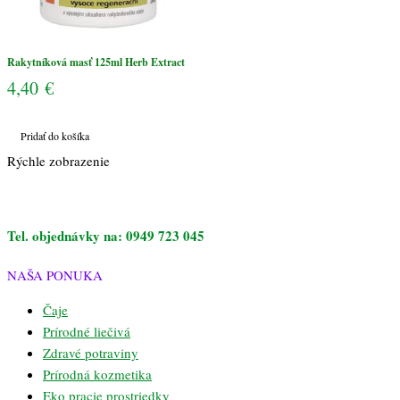
Rakytníková masť 125ml Herb Extract
4,40
€
Pridať do košíka
Rýchle zobrazenie
Tel. objednávky na: 0949 723 045
NAŠA PONUKA
Čaje
Prírodné liečivá
Zdravé potraviny
Prírodná kozmetika
Eko pracie prostriedky