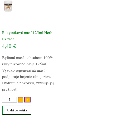
Rakytníková masť 125ml Herb
Extract
4,40
€
Bylinná masť s obsahom 100%
rakytníkového oleja 125ml.
Vysoko regeneračná masť,
podporuje hojenie rán, jaziev.
Hydratuje pokožku, zvyšuje jej
pružnosť.
množstvo
-
+
Rakytníková
Pridať do košíka
masť
125ml