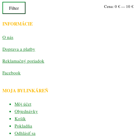
M
M
Cena:
0 €
—
10 €
Filter
c
c
INFORMÁCIE
O nás
Doprava a platby
Reklamačný poriadok
Facebook
MOJA BYLINKÁREŇ
Môj účet
Objednávky
Košík
Pokladňa
Odhlásiť sa