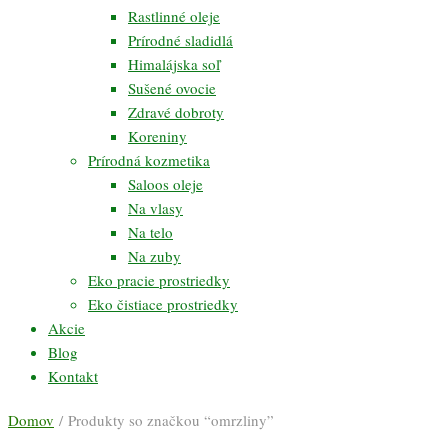
Rastlinné oleje
Prírodné sladidlá
Himalájska soľ
Sušené ovocie
Zdravé dobroty
Koreniny
Prírodná kozmetika
Saloos oleje
Na vlasy
Na telo
Na zuby
Eko pracie prostriedky
Eko čistiace prostriedky
Akcie
Blog
Kontakt
Domov
/ Produkty so značkou “omrzliny”