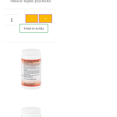
situácie najme psychické.
množstvo
-
+
Kali
Pridať do košíka
Phos
bunková
soľ