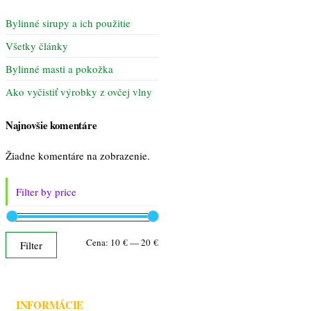
Bylinné sirupy a ich použitie
Všetky články
Bylinné masti a pokožka
Ako vyčistiť výrobky z ovčej vlny
Najnovšie komentáre
Žiadne komentáre na zobrazenie.
Filter by price
Minimálna
Maximálna
Cena:
10 €
—
20 €
Filter
cena
cena
INFORMÁCIE