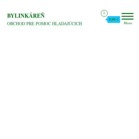
Preskočiť
na
0
BYLINKÁREŇ
0,00 €
obsah
OBCHOD PRE POMOC HLADAJÚCICH
Menu