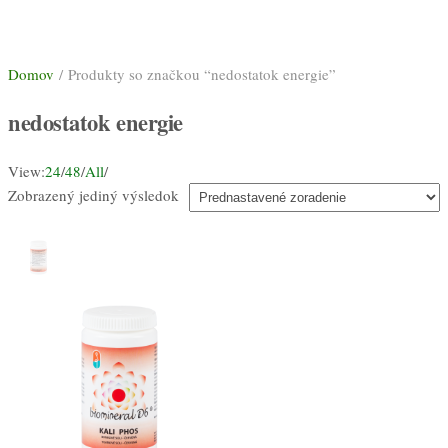
Domov
/ Produkty so značkou “nedostatok energie”
nedostatok energie
View:
24
/
48
/
All
/
Zobrazený jediný výsledok