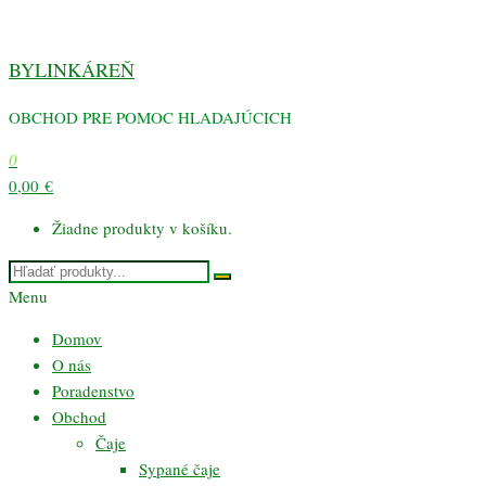
Preskočiť
na
BYLINKÁREŇ
obsah
OBCHOD PRE POMOC HLADAJÚCICH
0
0,00 €
Žiadne produkty v košíku.
Menu
Domov
O nás
Poradenstvo
Obchod
Čaje
Sypané čaje