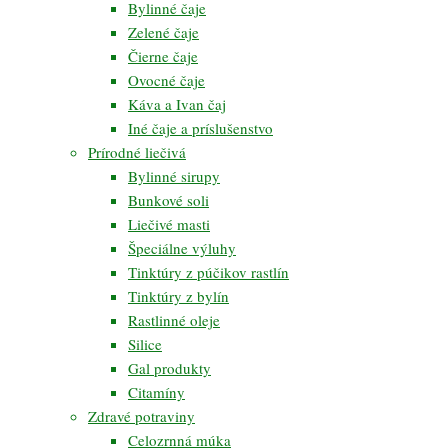
Bylinné čaje
Zelené čaje
Čierne čaje
Ovocné čaje
Káva a Ivan čaj
Iné čaje a príslušenstvo
Prírodné liečivá
Bylinné sirupy
Bunkové soli
Liečivé masti
Špeciálne výluhy
Tinktúry z púčikov rastlín
Tinktúry z bylín
Rastlinné oleje
Silice
Gal produkty
Citamíny
Zdravé potraviny
Celozrnná múka