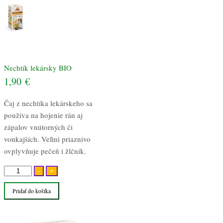
Nechtík lekársky BIO
1,90
€
Čaj z nechtíka lekárskeho sa
používa na hojenie rán aj
zápalov vnútorných či
vonkajších. Veľmi priaznivo
ovplyvňuje pečeň i žlčník.
množstvo
-
+
Nechtík
Pridať do košíka
lekársky
BIO