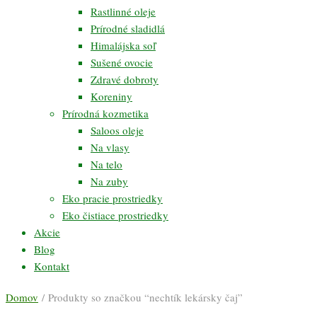
Rastlinné oleje
Prírodné sladidlá
Himalájska soľ
Sušené ovocie
Zdravé dobroty
Koreniny
Prírodná kozmetika
Saloos oleje
Na vlasy
Na telo
Na zuby
Eko pracie prostriedky
Eko čistiace prostriedky
Akcie
Blog
Kontakt
Domov
/ Produkty so značkou “nechtík lekársky čaj”