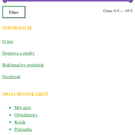
M
M
Cena:
0 €
—
10 €
Filter
c
c
INFORMÁCIE
O nás
Doprava a platby
Reklamačný poriadok
Facebook
MOJA BYLINKÁREŇ
Môj účet
Objednávky
Košík
Pokladňa