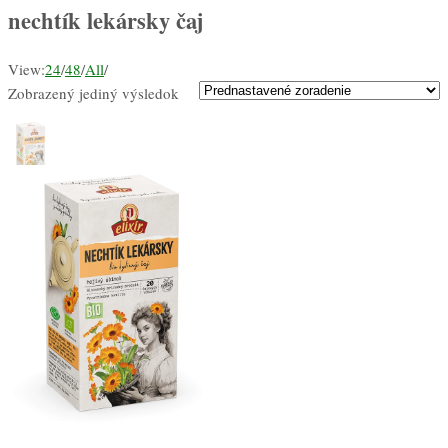
nechtík lekársky čaj
View:
24
/
48
/
All
/
Zobrazený jediný výsledok