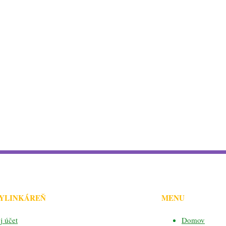
BYLINKÁREŇ
MENU
j účet
Domov