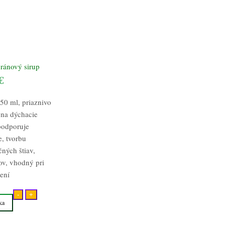
ránový sirup
€
50 ml, priaznivo
 na dýchacie
 podporuje
e, tvorbu
ných štiav,
v, vhodný pri
není
-
+
ka