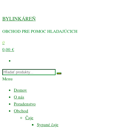
Preskočiť
na
BYLINKÁREŇ
obsah
OBCHOD PRE POMOC HLADAJÚCICH
0
0,00 €
Menu
Domov
O nás
Poradenstvo
Obchod
Čaje
Sypané čaje