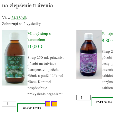
na zlepšenie trávenia
View:
24
/
48
/
All
/
Zobrazujú sa 2 výsledky
Mätový sirup s
Pamajo
karamelom
8,80
10,00
€
Sirup 2
Sirup 250 ml, priaznivo
pôsobí
pôsobí na tráviace
cesty,
ústrojenstvo, pečeň,
traveni
žlčník a podžalúdkovú
žalúdoč
žľazu. Karamel
enzýmo
nespôsobuje
zahlie
prekyslenie organizmu
množstvo
Pridať do koší
množstvo
Pamajoránový
-
+
Pridať do košíka
Mätový
sirup