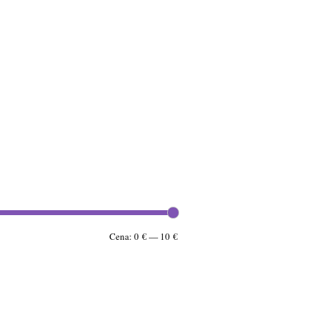
Minimálna
Maximálna
Cena:
0 €
—
10 €
cena
cena