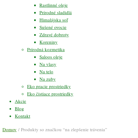
Rastlinné oleje
Prírodné sladidlá
Himalájska soľ
Sušené ovocie
Zdravé dobroty
Koreniny
Prírodná kozmetika
Saloos oleje
Na vlasy
Na telo
Na zuby
Eko pracie prostriedky
Eko čistiace prostriedky
Akcie
Blog
Kontakt
Domov
/ Produkty so značkou “na zlepšenie trávenia”