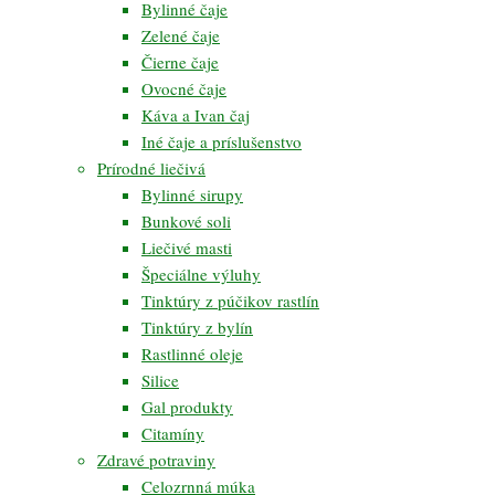
Bylinné čaje
Zelené čaje
Čierne čaje
Ovocné čaje
Káva a Ivan čaj
Iné čaje a príslušenstvo
Prírodné liečivá
Bylinné sirupy
Bunkové soli
Liečivé masti
Špeciálne výluhy
Tinktúry z púčikov rastlín
Tinktúry z bylín
Rastlinné oleje
Silice
Gal produkty
Citamíny
Zdravé potraviny
Celozrnná múka