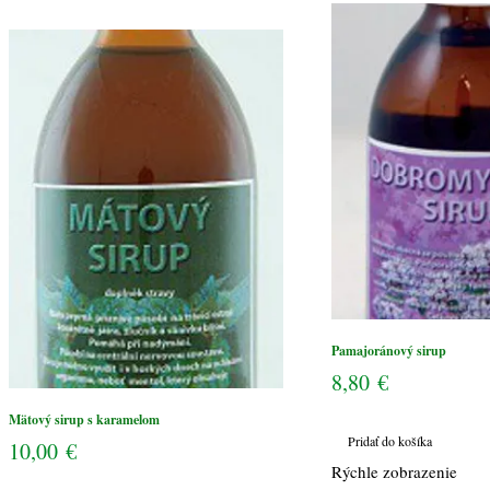
sirup
s
karamelom
Pamajoránový sirup
8,80
€
Mätový sirup s karamelom
Pridať do košíka
10,00
€
Rýchle zobrazenie