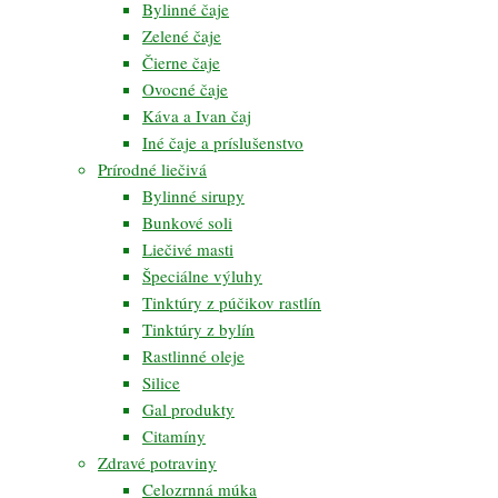
Bylinné čaje
Zelené čaje
Čierne čaje
Ovocné čaje
Káva a Ivan čaj
Iné čaje a príslušenstvo
Prírodné liečivá
Bylinné sirupy
Bunkové soli
Liečivé masti
Špeciálne výluhy
Tinktúry z púčikov rastlín
Tinktúry z bylín
Rastlinné oleje
Silice
Gal produkty
Citamíny
Zdravé potraviny
Celozrnná múka