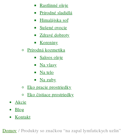
Rastlinné oleje
Prírodné sladidlá
Himalájska soľ
Sušené ovocie
Zdravé dobroty
Koreniny
Prírodná kozmetika
Saloos oleje
Na vlasy
Na telo
Na zuby
Eko pracie prostriedky
Eko čistiace prostriedky
Akcie
Blog
Kontakt
Domov
/ Produkty so značkou “na zapal lymfatickych uzlin”