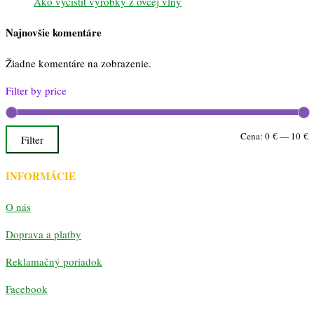
Ako vyčistiť výrobky z ovčej vlny
Najnovšie komentáre
Žiadne komentáre na zobrazenie.
Filter by price
M
M
Cena:
0 €
—
10 €
Filter
c
c
INFORMÁCIE
O nás
Doprava a platby
Reklamačný poriadok
Facebook