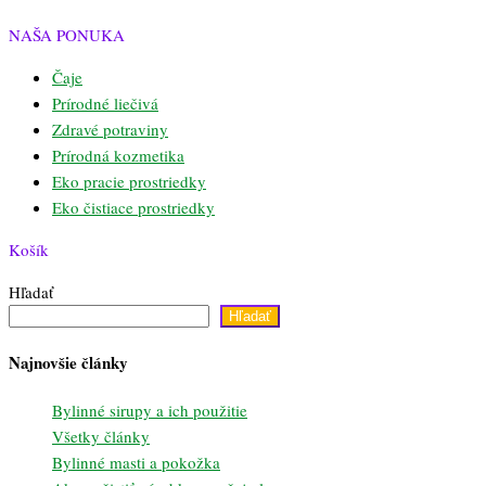
NAŠA PONUKA
Čaje
Prírodné liečivá
Zdravé potraviny
Prírodná kozmetika
Eko pracie prostriedky
Eko čistiace prostriedky
Košík
Hľadať
Hľadať
Najnovšie články
Bylinné sirupy a ich použitie
Všetky články
Bylinné masti a pokožka