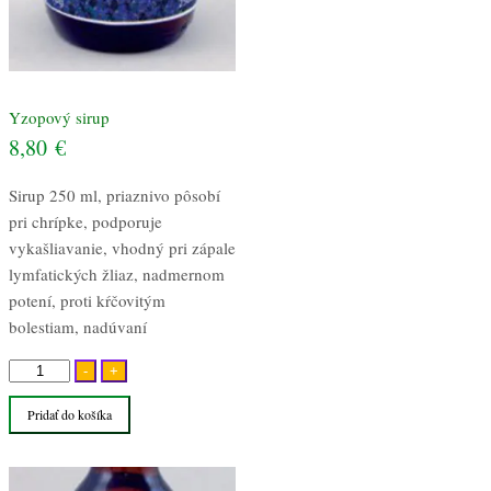
Yzopový sirup
8,80
€
Sirup 250 ml, priaznivo pôsobí
pri chrípke, podporuje
vykašliavanie, vhodný pri zápale
lymfatických žliaz, nadmernom
potení, proti kŕčovitým
bolestiam, nadúvaní
množstvo
-
+
Yzopový
Pridať do košíka
sirup