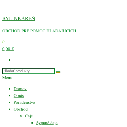
Preskočiť
na
BYLINKÁREŇ
obsah
OBCHOD PRE POMOC HLADAJÚCICH
0
0,00 €
Menu
Domov
O nás
Poradenstvo
Obchod
Čaje
Sypané čaje