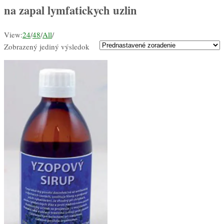
na zapal lymfatickych uzlin
View:
24
/
48
/
All
/
Zobrazený jediný výsledok