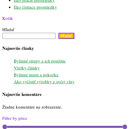
Eko čistiace prostriedky
Košík
Hľadať
Hľadať
Najnovšie články
Bylinné sirupy a ich použitie
Všetky články
Bylinné masti a pokožka
Ako vyčistiť výrobky z ovčej vlny
Najnovšie komentáre
Žiadne komentáre na zobrazenie.
Filter by price