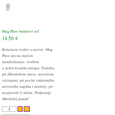
Mag Phos bunková soľ
14,50
€
Relaxácia svalov a nervov. Mag
Phos má na starosti
metabolizmus tvorbou
a uchovávaním energie. Pomáha
pri dlhodobom strese, nervovom
vyčerpaní, pri pocite vnútorného
nervového napätia i neistoty, pri
nespavosti či tréme. Podporuje
dlhodobú pamäť.
množstvo
-
+
Mag