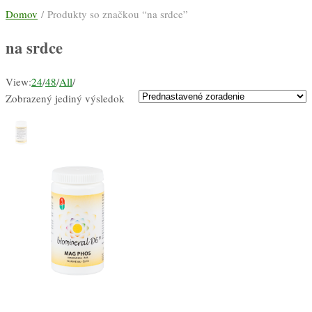
Domov
/ Produkty so značkou “na srdce”
na srdce
View:
24
/
48
/
All
/
Zobrazený jediný výsledok