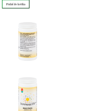
Pridať do košíka
Phos
bunková
soľ