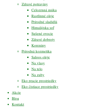
Zdravé potraviny
Celozrnná múka
Rastlinné oleje
Prírodné sladidlá
Himalájska soľ
Sušené ovocie
Zdravé dobroty
Koreniny
Prírodná kozmetika
Saloos oleje
Na vlasy
Na telo
Na zuby
Eko pracie prostriedky
Eko čistiace prostriedky
Akcie
Blog
Kontakt