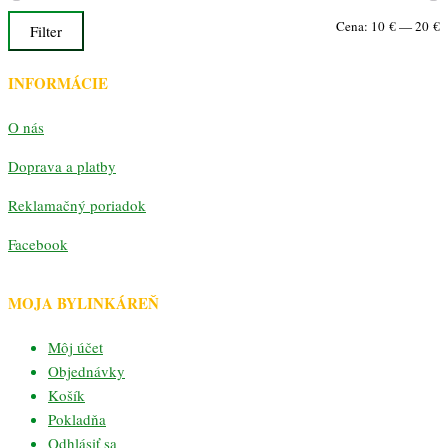
M
M
Cena:
10 €
—
20 €
Filter
c
c
INFORMÁCIE
O nás
Doprava a platby
Reklamačný poriadok
Facebook
MOJA BYLINKÁREŇ
Môj účet
Objednávky
Košík
Pokladňa
Odhlásiť sa