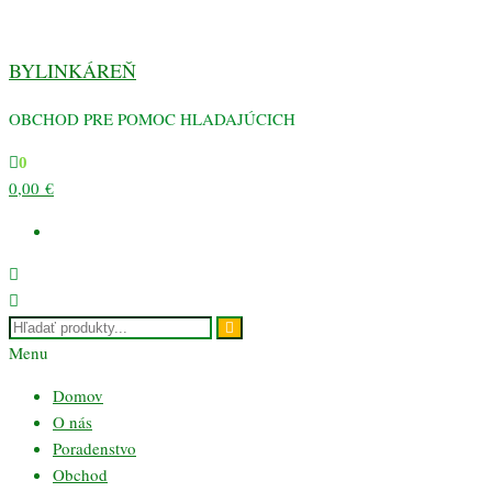
Preskočiť
na
BYLINKÁREŇ
obsah
OBCHOD PRE POMOC HLADAJÚCICH
0
0,00 €
Menu
Domov
O nás
Poradenstvo
Obchod