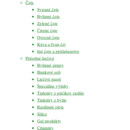
Čaje
Sypané čaje
Bylinné čaje
Zelené čaje
Čierne čaje
Ovocné čaje
Káva a Ivan čaj
Iné čaje a príslušenstvo
Prírodné liečivá
Bylinné sirupy
Bunkové soli
Liečivé masti
Špeciálne výluhy
Tinktúry z púčikov rastlín
Tinktúry z bylín
Rastlinné oleje
Silice
Gal produkty
Citamíny