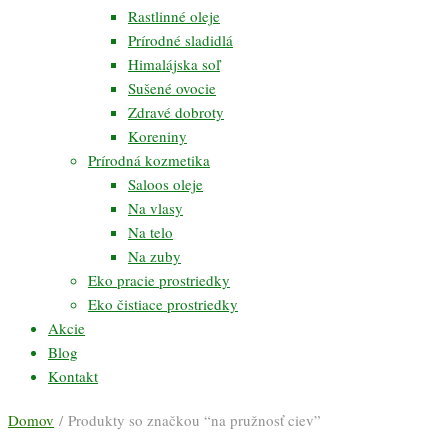
Rastlinné oleje
Prírodné sladidlá
Himalájska soľ
Sušené ovocie
Zdravé dobroty
Koreniny
Prírodná kozmetika
Saloos oleje
Na vlasy
Na telo
Na zuby
Eko pracie prostriedky
Eko čistiace prostriedky
Akcie
Blog
Kontakt
Domov
/ Produkty so značkou “na pružnosť ciev”