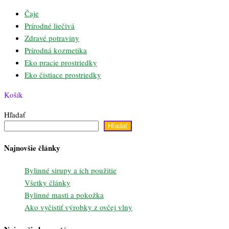
Čaje
Prírodné liečivá
Zdravé potraviny
Prírodná kozmetika
Eko pracie prostriedky
Eko čistiace prostriedky
Košík
Hľadať
Hľadať
Najnovšie články
Bylinné sirupy a ich použitie
Všetky články
Bylinné masti a pokožka
Ako vyčistiť výrobky z ovčej vlny