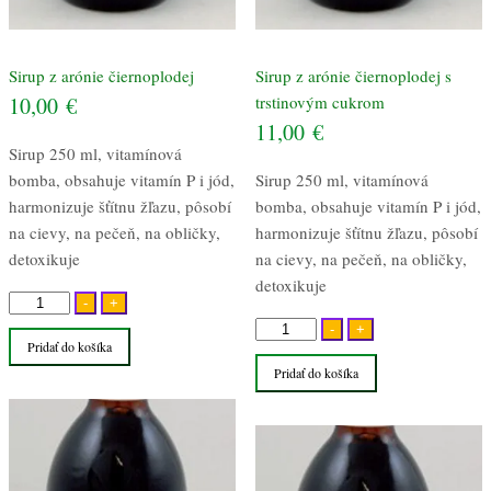
Sirup z arónie čiernoplodej
Sirup z arónie čiernoplodej s
10,00
€
trstinovým cukrom
11,00
€
Sirup 250 ml, vitamínová
bomba, obsahuje vitamín P i jód,
Sirup 250 ml, vitamínová
harmonizuje šťítnu žľazu, pôsobí
bomba, obsahuje vitamín P i jód,
na cievy, na pečeň, na obličky,
harmonizuje šťítnu žľazu, pôsobí
detoxikuje
na cievy, na pečeň, na obličky,
detoxikuje
množstvo
-
+
Sirup
množstvo
-
+
Pridať do košíka
z
Sirup
Pridať do košíka
arónie
z
čiernoplodej
arónie
čiernoplodej
s
trstinovým