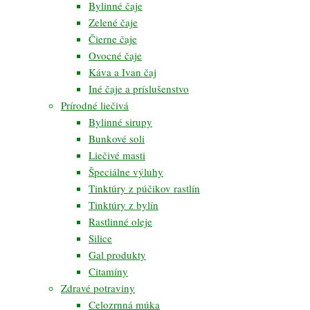
Bylinné čaje
Zelené čaje
Čierne čaje
Ovocné čaje
Káva a Ivan čaj
Iné čaje a príslušenstvo
Prírodné liečivá
Bylinné sirupy
Bunkové soli
Liečivé masti
Špeciálne výluhy
Tinktúry z púčikov rastlín
Tinktúry z bylín
Rastlinné oleje
Silice
Gal produkty
Citamíny
Zdravé potraviny
Celozrnná múka