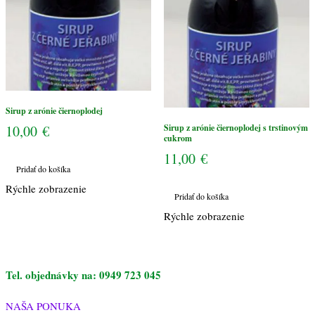
cukrom
Sirup z arónie čiernoplodej
10,00
€
Sirup z arónie čiernoplodej s trstinovým
cukrom
11,00
€
Pridať do košíka
Rýchle zobrazenie
Pridať do košíka
Rýchle zobrazenie
Tel. objednávky na: 0949 723 045
NAŠA PONUKA