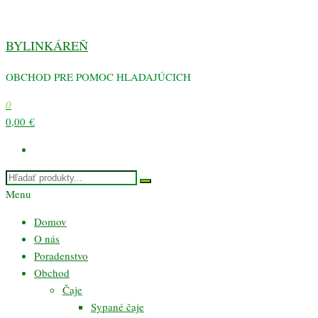
Preskočiť
na
BYLINKÁREŇ
obsah
OBCHOD PRE POMOC HLADAJÚCICH
0
0,00 €
Menu
Domov
O nás
Poradenstvo
Obchod
Čaje
Sypané čaje