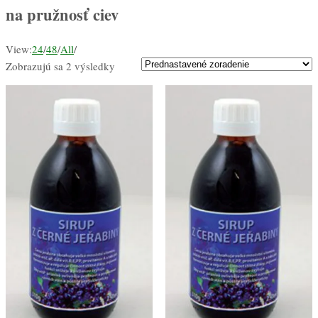
na pružnosť ciev
View:
24
/
48
/
All
/
Zobrazujú sa 2 výsledky