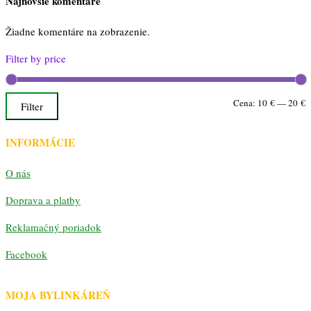
Najnovšie komentáre
Žiadne komentáre na zobrazenie.
Filter by price
M
M
Cena:
10 €
—
20 €
Filter
c
c
INFORMÁCIE
O nás
Doprava a platby
Reklamačný poriadok
Facebook
MOJA BYLINKÁREŇ