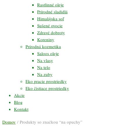
Rastlinné oleje
Prírodné sladidlá
Himalájska soľ
Sušené ovocie
Zdravé dobroty
Koreniny
Prírodná kozmetika
Saloos oleje
Na vlasy
Na telo
Na zuby
Eko pracie prostriedky
Eko čistiace prostriedky
Akcie
Blog
Kontakt
Domov
/ Produkty so značkou “na opuchy”