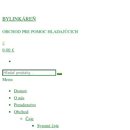
Preskočiť
na
BYLINKÁREŇ
obsah
OBCHOD PRE POMOC HLADAJÚCICH
0
0,00 €
Menu
Domov
O nás
Poradenstvo
Obchod
Čaje
Sypané čaje