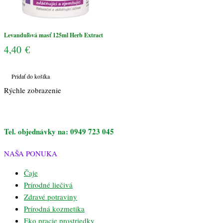
Levanduľová masť 125ml Herb Extract
4,40
€
Pridať do košíka
Rýchle zobrazenie
Tel. objednávky na: 0949 723 045
NAŠA PONUKA
Čaje
Prírodné liečivá
Zdravé potraviny
Prírodná kozmetika
Eko pracie prostriedky