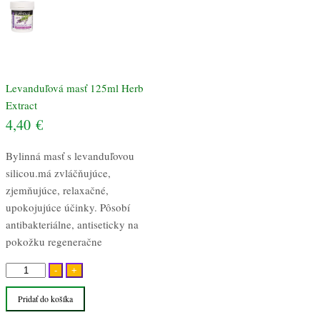
Levanduľová masť 125ml Herb
Extract
4,40
€
Bylinná masť s levanduľovou
silicou.má zvláčňujúce,
zjemňujúce, relaxačné,
upokojujúce účinky. Pôsobí
antibakteriálne, antiseticky na
pokožku regeneračne
množstvo
-
+
Levanduľová
Pridať do košíka
masť