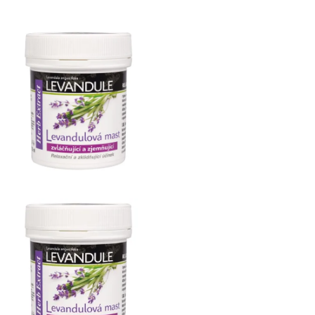
125ml
Herb
Extract