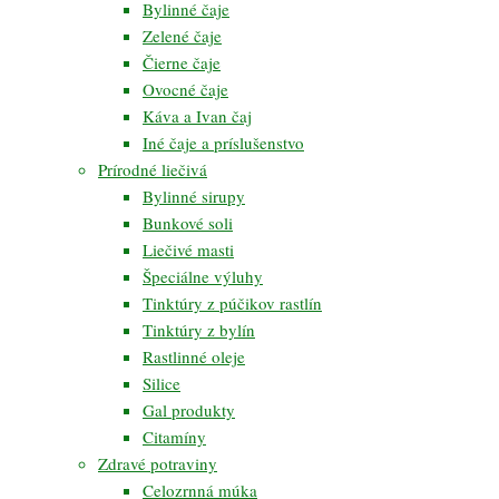
Bylinné čaje
Zelené čaje
Čierne čaje
Ovocné čaje
Káva a Ivan čaj
Iné čaje a príslušenstvo
Prírodné liečivá
Bylinné sirupy
Bunkové soli
Liečivé masti
Špeciálne výluhy
Tinktúry z púčikov rastlín
Tinktúry z bylín
Rastlinné oleje
Silice
Gal produkty
Citamíny
Zdravé potraviny
Celozrnná múka