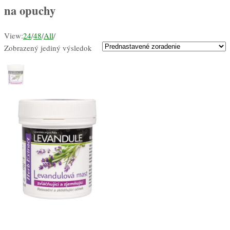
na opuchy
View:
24
/
48
/
All
/
Zobrazený jediný výsledok