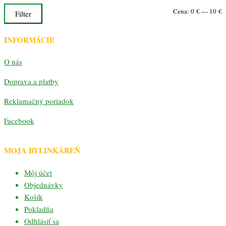
M
M
Cena:
0 €
—
10 €
Filter
c
c
INFORMÁCIE
O nás
Doprava a platby
Reklamačný poriadok
Facebook
MOJA BYLINKÁREŇ
Môj účet
Objednávky
Košík
Pokladňa
Odhlásiť sa