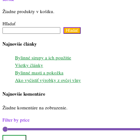
Žiadne produkty v košíku.
Hľadať
Hľadať
Najnovšie články
Bylinné sirupy a ich použitie
Všetky články
Bylinné masti a pokožka
Ako vyčistiť výrobky z ovčej vlny
Najnovšie komentáre
Žiadne komentáre na zobrazenie.
Filter by price