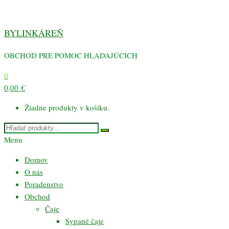
Preskočiť
na
BYLINKÁREŇ
obsah
OBCHOD PRE POMOC HLADAJÚCICH
0
0,00 €
Žiadne produkty v košíku.
Menu
Domov
O nás
Poradenstvo
Obchod
Čaje
Sypané čaje