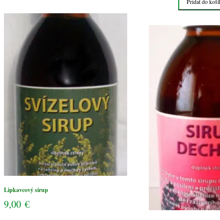
Pridať do koší
sirup
Prieduškový
sirup
DYCHSIL
Lipkavcový sirup
9,00
€