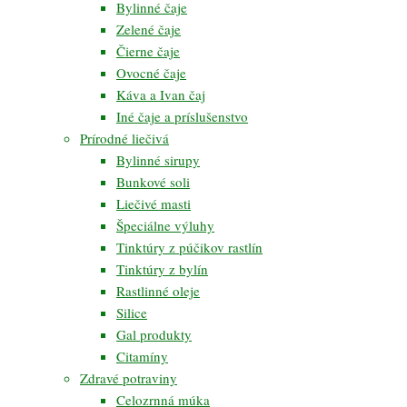
Bylinné čaje
Zelené čaje
Čierne čaje
Ovocné čaje
Káva a Ivan čaj
Iné čaje a príslušenstvo
Prírodné liečivá
Bylinné sirupy
Bunkové soli
Liečivé masti
Špeciálne výluhy
Tinktúry z púčikov rastlín
Tinktúry z bylín
Rastlinné oleje
Silice
Gal produkty
Citamíny
Zdravé potraviny
Celozrnná múka