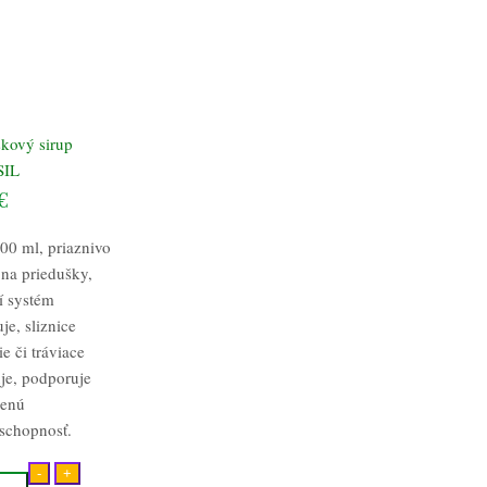
škový sirup
SIL
€
00 ml, priaznivo
 na priedušky,
í systém
uje, sliznice
e či tráviace
uje, podporuje
zenú
schopnosť.
-
+