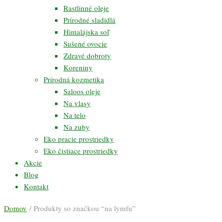
Rastlinné oleje
Prírodné sladidlá
Himalájska soľ
Sušené ovocie
Zdravé dobroty
Koreniny
Prírodná kozmetika
Saloos oleje
Na vlasy
Na telo
Na zuby
Eko pracie prostriedky
Eko čistiace prostriedky
Akcie
Blog
Kontakt
Domov
/ Produkty so značkou “na lymfu”