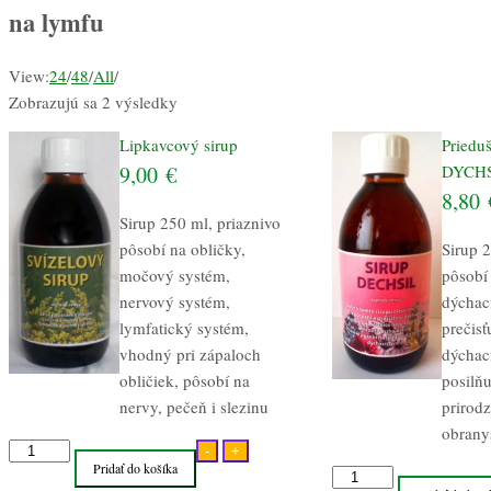
na lymfu
View:
24
/
48
/
All
/
Zobrazujú sa 2 výsledky
Lipkavcový sirup
Priedu
9,00
€
DYCH
8,80
Sirup 250 ml, priaznivo
pôsobí na obličky,
Sirup 2
močový systém,
pôsobí
nervový systém,
dýchac
lymfatický systém,
prečisť
vhodný pri zápaloch
dýchaci
obličiek, pôsobí na
posilň
nervy, pečeň i slezinu
prirod
obrany
množstvo
-
+
Pridať do košíka
Lipkavcový
množstvo