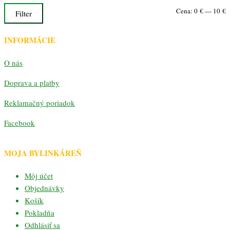
M
M
Cena:
0 €
—
10 €
Filter
c
c
INFORMÁCIE
O nás
Doprava a platby
Reklamačný poriadok
Facebook
MOJA BYLINKÁREŇ
Môj účet
Objednávky
Košík
Pokladňa
Odhlásiť sa