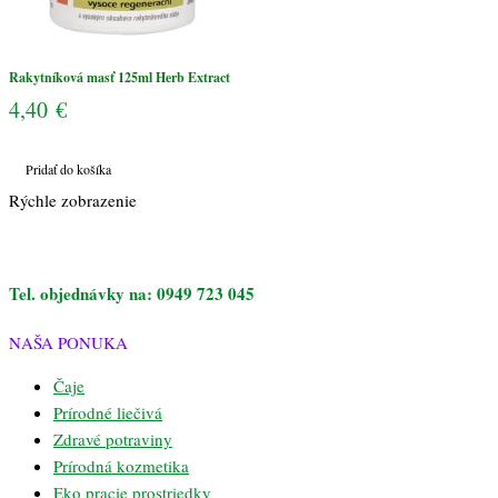
Rakytníková masť 125ml Herb Extract
4,40
€
Pridať do košíka
Rýchle zobrazenie
Tel. objednávky na: 0949 723 045
NAŠA PONUKA
Čaje
Prírodné liečivá
Zdravé potraviny
Prírodná kozmetika
Eko pracie prostriedky