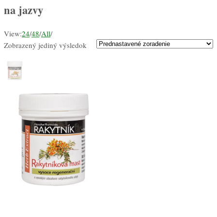
na jazvy
View:
24
/
48
/
All
/
Zobrazený jediný výsledok