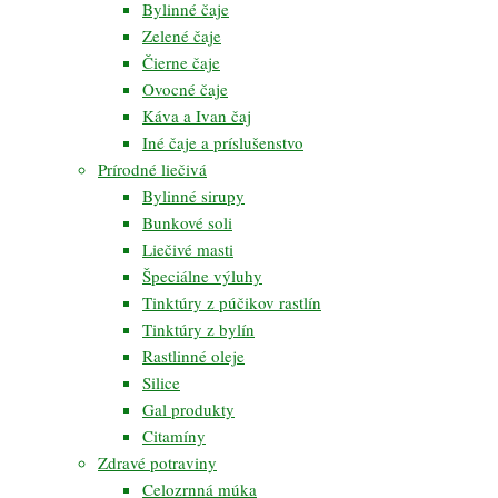
Bylinné čaje
Zelené čaje
Čierne čaje
Ovocné čaje
Káva a Ivan čaj
Iné čaje a príslušenstvo
Prírodné liečivá
Bylinné sirupy
Bunkové soli
Liečivé masti
Špeciálne výluhy
Tinktúry z púčikov rastlín
Tinktúry z bylín
Rastlinné oleje
Silice
Gal produkty
Citamíny
Zdravé potraviny
Celozrnná múka