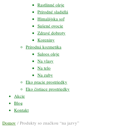
Rastlinné oleje
Prírodné sladidlá
Himalájska soľ
Sušené ovocie
Zdravé dobroty
Koreniny
Prírodná kozmetika
Saloos oleje
Na vlasy
Na telo
Na zuby
Eko pracie prostriedky
Eko čistiace prostriedky
Akcie
Blog
Kontakt
Domov
/ Produkty so značkou “na jazvy”