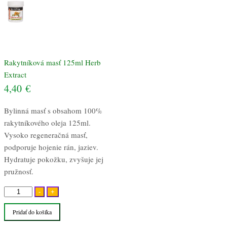
Rakytníková masť 125ml Herb
Extract
4,40
€
Bylinná masť s obsahom 100%
rakytníkového oleja 125ml.
Vysoko regeneračná masť,
podporuje hojenie rán, jaziev.
Hydratuje pokožku, zvyšuje jej
pružnosť.
množstvo
-
+
Rakytníková
Pridať do košíka
masť
125ml