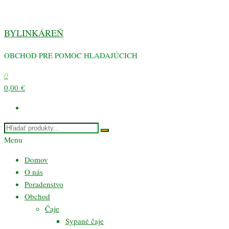
Preskočiť
na
BYLINKÁREŇ
obsah
OBCHOD PRE POMOC HLADAJÚCICH
0
0,00 €
Menu
Domov
O nás
Poradenstvo
Obchod
Čaje
Sypané čaje