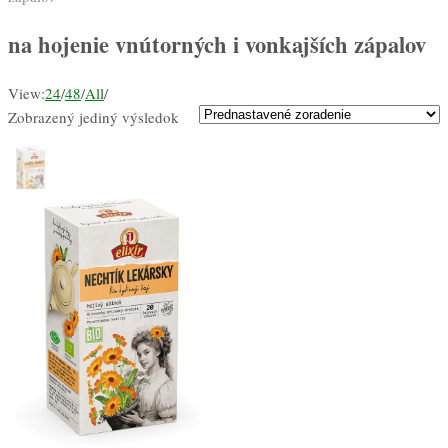
na hojenie vnútorných i vonkajších zápalov
View:
24
/
48
/
All
/
Zobrazený jediný výsledok