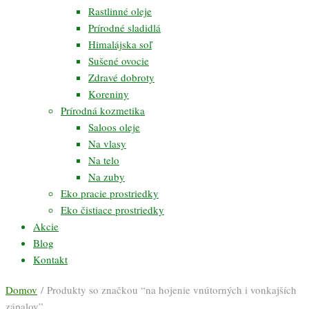
Rastlinné oleje
Prírodné sladidlá
Himalájska soľ
Sušené ovocie
Zdravé dobroty
Koreniny
Prírodná kozmetika
Saloos oleje
Na vlasy
Na telo
Na zuby
Eko pracie prostriedky
Eko čistiace prostriedky
Akcie
Blog
Kontakt
Domov
/ Produkty so značkou “na hojenie vnútorných i vonkajších
zápalov”