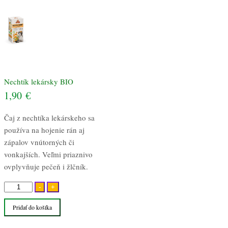
Nechtík lekársky BIO
1,90
€
Čaj z nechtíka lekárskeho sa
používa na hojenie rán aj
zápalov vnútorných či
vonkajších. Veľmi priaznivo
ovplyvňuje pečeň i žlčník.
množstvo
-
+
Nechtík
Pridať do košíka
lekársky
BIO