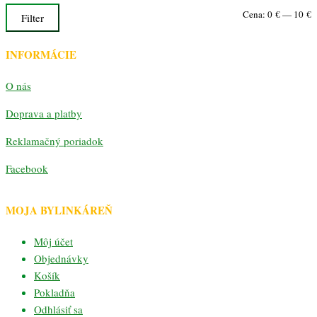
M
M
Cena:
0 €
—
10 €
Filter
c
c
INFORMÁCIE
O nás
Doprava a platby
Reklamačný poriadok
Facebook
MOJA BYLINKÁREŇ
Môj účet
Objednávky
Košík
Pokladňa
Odhlásiť sa