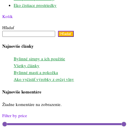
Eko čistiace prostriedky
Košík
Hľadať
Hľadať
Najnovšie články
Bylinné sirupy a ich použitie
Všetky články
Bylinné masti a pokožka
Ako vyčistiť výrobky z ovčej vlny
Najnovšie komentáre
Žiadne komentáre na zobrazenie.
Filter by price