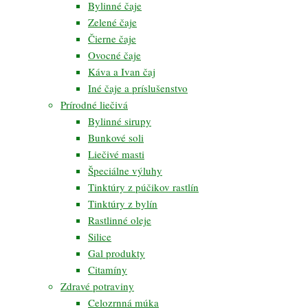
Bylinné čaje
Zelené čaje
Čierne čaje
Ovocné čaje
Káva a Ivan čaj
Iné čaje a príslušenstvo
Prírodné liečivá
Bylinné sirupy
Bunkové soli
Liečivé masti
Špeciálne výluhy
Tinktúry z púčikov rastlín
Tinktúry z bylín
Rastlinné oleje
Silice
Gal produkty
Citamíny
Zdravé potraviny
Celozrnná múka