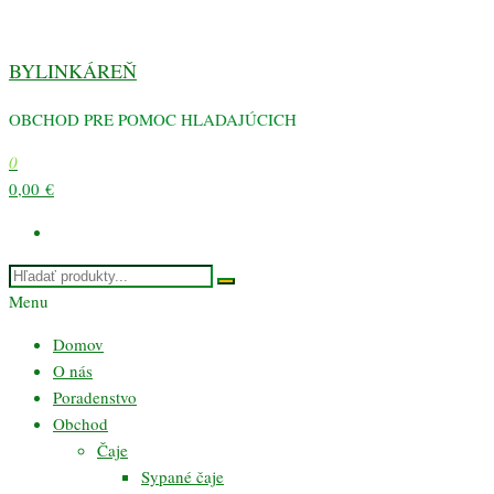
Preskočiť
na
BYLINKÁREŇ
obsah
OBCHOD PRE POMOC HLADAJÚCICH
0
0,00 €
Menu
Domov
O nás
Poradenstvo
Obchod
Čaje
Sypané čaje