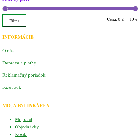
M
M
Cena:
0 €
—
10 €
Filter
c
c
INFORMÁCIE
O nás
Doprava a platby
Reklamačný poriadok
Facebook
MOJA BYLINKÁREŇ
Môj účet
Objednávky
Košík