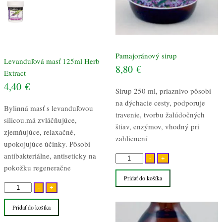
Pamajoránový sirup
Levanduľová masť 125ml Herb
8,80
€
Extract
4,40
€
Sirup 250 ml, priaznivo pôsobí
na dýchacie cesty, podporuje
Bylinná masť s levanduľovou
travenie, tvorbu žalúdočných
silicou.má zvláčňujúce,
štiav, enzýmov, vhodný pri
zjemňujúce, relaxačné,
zahlienení
upokojujúce účinky. Pôsobí
antibakteriálne, antiseticky na
množstvo
-
+
pokožku regeneračne
Pamajoránový
Pridať do košíka
sirup
množstvo
-
+
Levanduľová
Pridať do košíka
masť