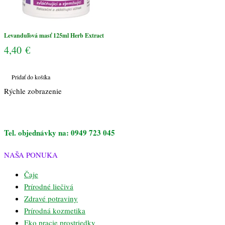
Levanduľová masť 125ml Herb Extract
4,40
€
Pridať do košíka
Rýchle zobrazenie
Tel. objednávky na: 0949 723 045
NAŠA PONUKA
Čaje
Prírodné liečivá
Zdravé potraviny
Prírodná kozmetika
Eko pracie prostriedky