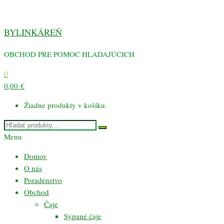
Preskočiť
na
BYLINKÁREŇ
obsah
OBCHOD PRE POMOC HLADAJÚCICH
0
0,00 €
Žiadne produkty v košíku.
Menu
Domov
O nás
Poradenstvo
Obchod
Čaje
Sypané čaje