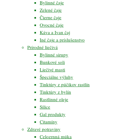
Bylinné čaje
Zelené čaje
Čierne čaje
Ovocné čaje
Káva a Ivan čaj
Iné čaje a príslušenstvo
Prírodné liečivá
Bylinné sirupy
Bunkové soli
Liečivé masti
Špeciálne výluhy
Tinktúry z púčikov rastlín
Tinktúry z bylín
Rastlinné oleje
Silice
Gal produkty
Citamíny
Zdravé potraviny
Celozrnná múka