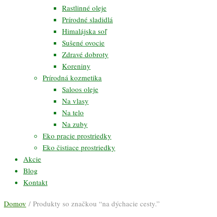
Rastlinné oleje
Prírodné sladidlá
Himalájska soľ
Sušené ovocie
Zdravé dobroty
Koreniny
Prírodná kozmetika
Saloos oleje
Na vlasy
Na telo
Na zuby
Eko pracie prostriedky
Eko čistiace prostriedky
Akcie
Blog
Kontakt
Domov
/ Produkty so značkou “na dýchacie cesty.”