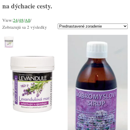
na dýchacie cesty.
View:
24
/
48
/
All
/
Zobrazujú sa 2 výsledky