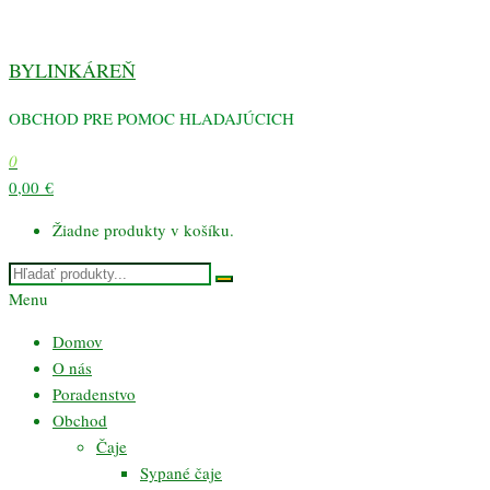
Preskočiť
na
BYLINKÁREŇ
obsah
OBCHOD PRE POMOC HLADAJÚCICH
0
0,00 €
Žiadne produkty v košíku.
Menu
Domov
O nás
Poradenstvo
Obchod
Čaje
Sypané čaje