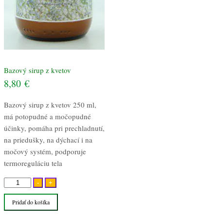
Bazový sirup z kvetov
8,80
€
Bazový sirup z kvetov 250 ml,
má potopudné a močopudné
účinky, pomáha pri prechladnutí,
na priedušky, na dýchací i na
močový systém, podporuje
termoreguláciu tela
množstvo
-
+
Bazový
Pridať do košíka
sirup
z