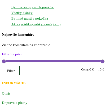
Bylinné sirupy a ich použitie
Všetky články
Bylinné masti a pokožka
Ako vyčistiť výrobky z ovčej vlny
Najnovšie komentáre
Žiadne komentáre na zobrazenie.
Filter by price
M
M
Cena:
0 €
—
10 €
Filter
c
c
INFORMÁCIE
O nás
Doprava a platby