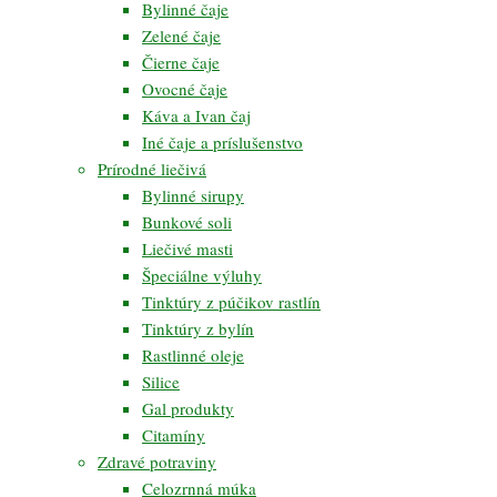
Bylinné čaje
Zelené čaje
Čierne čaje
Ovocné čaje
Káva a Ivan čaj
Iné čaje a príslušenstvo
Prírodné liečivá
Bylinné sirupy
Bunkové soli
Liečivé masti
Špeciálne výluhy
Tinktúry z púčikov rastlín
Tinktúry z bylín
Rastlinné oleje
Silice
Gal produkty
Citamíny
Zdravé potraviny
Celozrnná múka