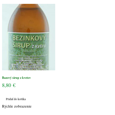
kvetov
Bazový sirup z kvetov
8,80
€
Pridať do košíka
Rýchle zobrazenie