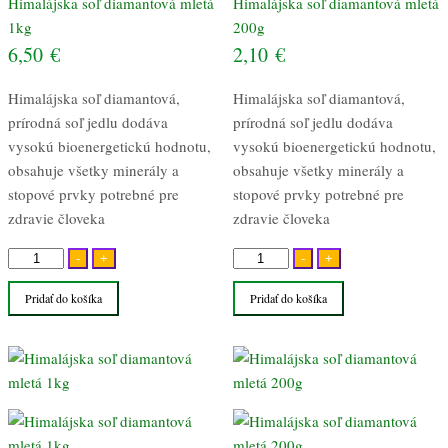
Himalájska soľ diamantová mletá
Himalájska soľ diamantová mletá
1kg
200g
6,50
€
2,10
€
Himalájska soľ diamantová,
Himalájska soľ diamantová,
prírodná soľ jedlu dodáva
prírodná soľ jedlu dodáva
vysokú bioenergetickú hodnotu,
vysokú bioenergetickú hodnotu,
obsahuje všetky minerály a
obsahuje všetky minerály a
stopové prvky potrebné pre
stopové prvky potrebné pre
zdravie človeka
zdravie človeka
množstvo
množstvo
-
+
-
+
Himalájska
Himalájska
Pridať do košíka
Pridať do košíka
soľ
soľ
diamantová
diamantová
mletá
mletá
1kg
200g