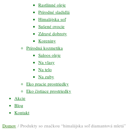
Rastlinné oleje
Prírodné sladidlá
Himalájska soľ
Sušené ovocie
Zdravé dobroty
Koreniny
Prírodná kozmetika
Saloos oleje
Na vlasy
Na telo
Na zuby
Eko pracie prostriedky
Eko čistiace prostriedky
Akcie
Blog
Kontakt
Domov
/ Produkty so značkou “himalájska soľ diamantová mletá”