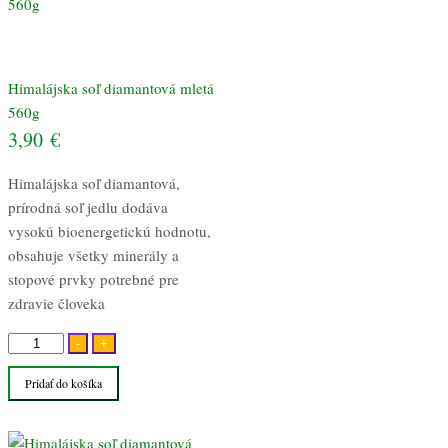
Himalájska soľ diamantová mletá
560g
3,90
€
Himalájska soľ diamantová,
prírodná soľ jedlu dodáva
vysokú bioenergetickú hodnotu,
obsahuje všetky minerály a
stopové prvky potrebné pre
zdravie človeka
množstvo
-
+
Himalájska
Pridať do košíka
soľ
diamantová
mletá