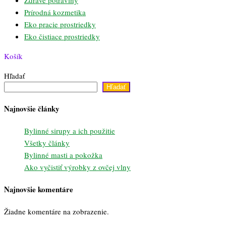
Prírodná kozmetika
Eko pracie prostriedky
Eko čistiace prostriedky
Košík
Hľadať
Hľadať
Najnovšie články
Bylinné sirupy a ich použitie
Všetky články
Bylinné masti a pokožka
Ako vyčistiť výrobky z ovčej vlny
Najnovšie komentáre
Žiadne komentáre na zobrazenie.