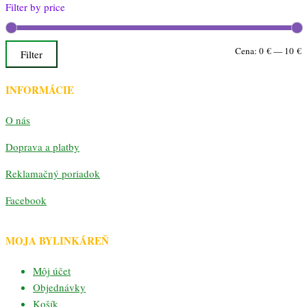
Filter by price
M
M
Cena:
0 €
—
10 €
Filter
c
c
INFORMÁCIE
O nás
Doprava a platby
Reklamačný poriadok
Facebook
MOJA BYLINKÁREŇ
Môj účet
Objednávky
Košík