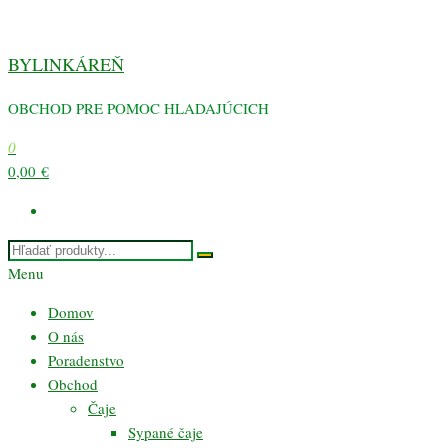
Preskočiť
na
BYLINKÁREŇ
obsah
OBCHOD PRE POMOC HLADAJÚCICH
0
0,00 €
Menu
Domov
O nás
Poradenstvo
Obchod
Čaje
Sypané čaje