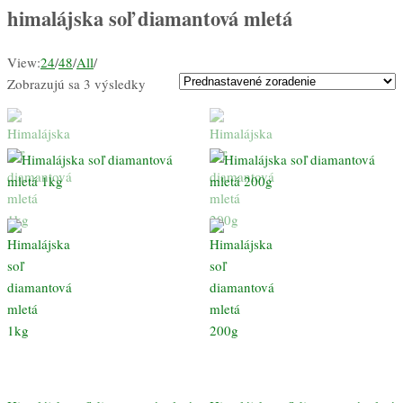
himalájska soľ diamantová mletá
View:
24
/
48
/
All
/
Zobrazujú sa 3 výsledky