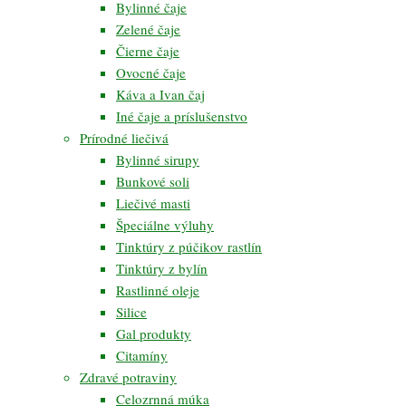
Bylinné čaje
Zelené čaje
Čierne čaje
Ovocné čaje
Káva a Ivan čaj
Iné čaje a príslušenstvo
Prírodné liečivá
Bylinné sirupy
Bunkové soli
Liečivé masti
Špeciálne výluhy
Tinktúry z púčikov rastlín
Tinktúry z bylín
Rastlinné oleje
Silice
Gal produkty
Citamíny
Zdravé potraviny
Celozrnná múka