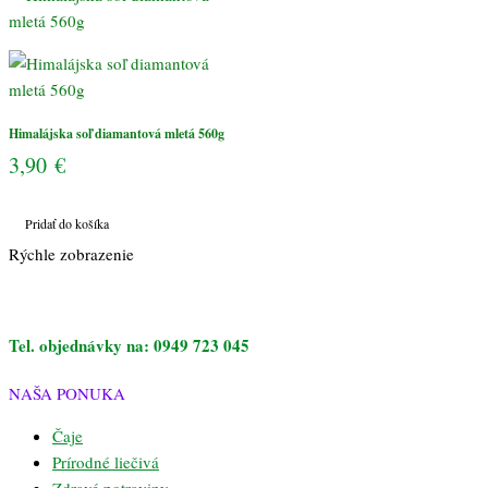
560g
Himalájska soľ diamantová mletá 560g
3,90
€
Pridať do košíka
Rýchle zobrazenie
Tel. objednávky na: 0949 723 045
NAŠA PONUKA
Čaje
Prírodné liečivá
Zdravé potraviny