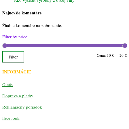
Ako vyčistiť výrobky z ovčej vlny
Najnovšie komentáre
Žiadne komentáre na zobrazenie.
Filter by price
M
M
Cena:
10 €
—
20 €
Filter
c
c
INFORMÁCIE
O nás
Doprava a platby
Reklamačný poriadok
Facebook