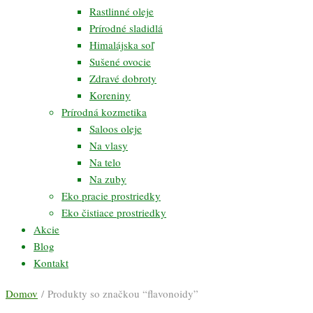
Rastlinné oleje
Prírodné sladidlá
Himalájska soľ
Sušené ovocie
Zdravé dobroty
Koreniny
Prírodná kozmetika
Saloos oleje
Na vlasy
Na telo
Na zuby
Eko pracie prostriedky
Eko čistiace prostriedky
Akcie
Blog
Kontakt
Domov
/ Produkty so značkou “flavonoidy”