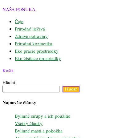
NAŠA PONUKA
Čaje
Prírodné liečivá
Zdravé potraviny
Prírodná kozmetika
Eko pracie prostriedky
Eko čistiace prostriedky
Košík
Hľadať
Hľadať
Najnovšie články
Bylinné sirupy a ich použitie
Všetky články
Bylinné masti a pokožka