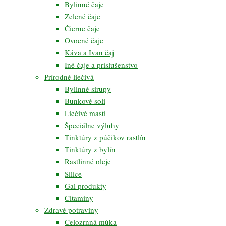
Bylinné čaje
Zelené čaje
Čierne čaje
Ovocné čaje
Káva a Ivan čaj
Iné čaje a príslušenstvo
Prírodné liečivá
Bylinné sirupy
Bunkové soli
Liečivé masti
Špeciálne výluhy
Tinktúry z púčikov rastlín
Tinktúry z bylín
Rastlinné oleje
Silice
Gal produkty
Citamíny
Zdravé potraviny
Celozrnná múka