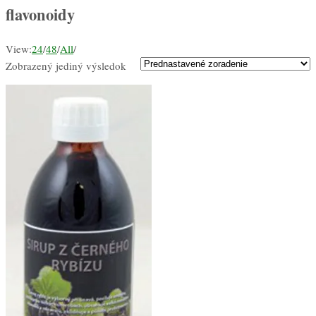
flavonoidy
View:
24
/
48
/
All
/
Zobrazený jediný výsledok