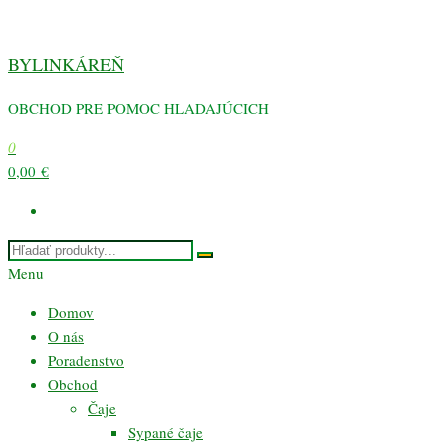
Preskočiť
na
BYLINKÁREŇ
obsah
OBCHOD PRE POMOC HLADAJÚCICH
0
0,00 €
Menu
Domov
O nás
Poradenstvo
Obchod
Čaje
Sypané čaje