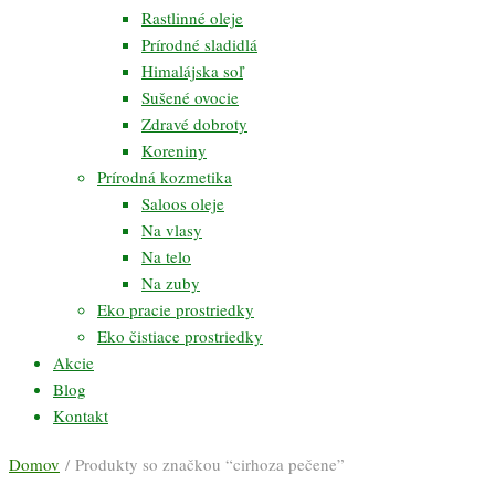
Rastlinné oleje
Prírodné sladidlá
Himalájska soľ
Sušené ovocie
Zdravé dobroty
Koreniny
Prírodná kozmetika
Saloos oleje
Na vlasy
Na telo
Na zuby
Eko pracie prostriedky
Eko čistiace prostriedky
Akcie
Blog
Kontakt
Domov
/ Produkty so značkou “cirhoza pečene”