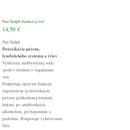
Nat Sulph bunková soľ
14,50
€
Nat Sulph
Detoxikácia pečene,
lymfatického systému a čriev
Vylúčenie nadbytočnej vody
spolu s toxínmi z organizmu
von.
Podporuje správnu funkciu,
regeneráciu aj detoxikáciu
pečene poškodenej toxínmi,
liekmi, po antibiotikách,
alkoholom, pri hepatitíde a
podobne. Podporuje vylučovanie
žlče.