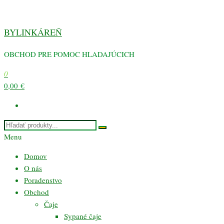
Preskočiť
na
BYLINKÁREŇ
obsah
OBCHOD PRE POMOC HLADAJÚCICH
0
0,00 €
Menu
Domov
O nás
Poradenstvo
Obchod
Čaje
Sypané čaje