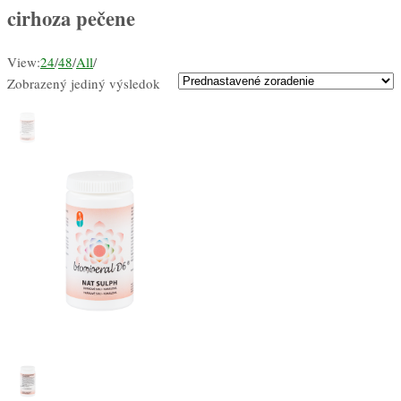
cirhoza pečene
View:
24
/
48
/
All
/
Zobrazený jediný výsledok