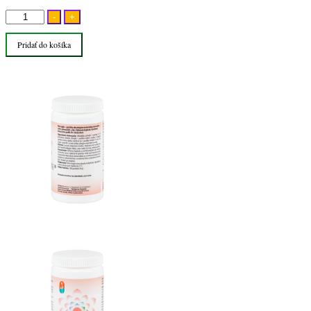
množstvo
-
+
Nat
Pridať do košíka
Sulph
bunková
soľ