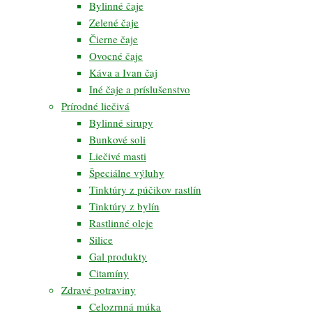
Bylinné čaje
Zelené čaje
Čierne čaje
Ovocné čaje
Káva a Ivan čaj
Iné čaje a príslušenstvo
Prírodné liečivá
Bylinné sirupy
Bunkové soli
Liečivé masti
Špeciálne výluhy
Tinktúry z púčikov rastlín
Tinktúry z bylín
Rastlinné oleje
Silice
Gal produkty
Citamíny
Zdravé potraviny
Celozrnná múka