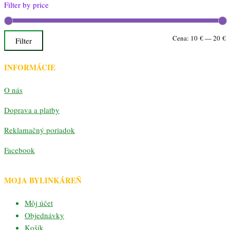
Filter by price
M
M
Cena:
10 €
—
20 €
Filter
c
c
INFORMÁCIE
O nás
Doprava a platby
Reklamačný poriadok
Facebook
MOJA BYLINKÁREŇ
Môj účet
Objednávky
Košík