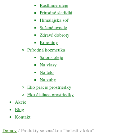
Rastlinné oleje
Prírodné sladidlá
Himalájska soľ
Sušené ovocie
Zdravé dobroty
Koreniny
Prírodná kozmetika
Saloos oleje
Na vlasy
Na telo
Na zuby
Eko pracie prostriedky
Eko čistiace prostriedky
Akcie
Blog
Kontakt
Domov
/ Produkty so značkou “bolesti v krku”