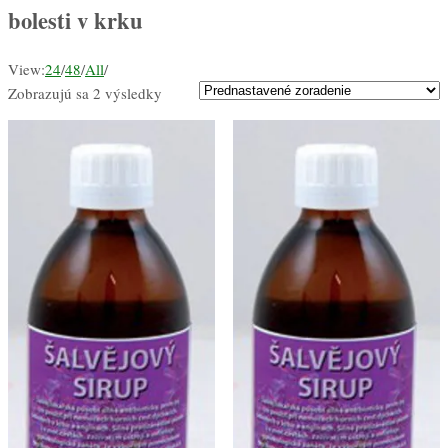
bolesti v krku
View:
24
/
48
/
All
/
Zobrazujú sa 2 výsledky