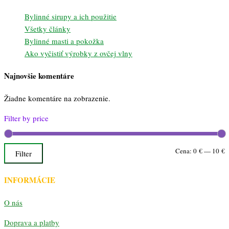
Bylinné sirupy a ich použitie
Všetky články
Bylinné masti a pokožka
Ako vyčistiť výrobky z ovčej vlny
Najnovšie komentáre
Žiadne komentáre na zobrazenie.
Filter by price
M
M
Cena:
0 €
—
10 €
Filter
c
c
INFORMÁCIE
O nás
Doprava a platby