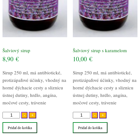
Šalviový sirup
Šalviový sirup s karamelom
8,90
€
10,00
€
Sirup 250 ml, má antibiotické,
Sirup 250 ml, má antibiotické,
protizápaľové účinky, vhodný na
protizápaľové účinky, vhodný na
horné dýchacie cesty a sliznicu
horné dýchacie cesty a sliznicu
ústnej dutiny, hrdlo, angína,
ústnej dutiny, hrdlo, angína,
močové cesty, trávenie
močové cesty, trávenie
množstvo
množstvo
-
+
-
+
Šalviový
Šalviový
Pridať do košíka
Pridať do košíka
sirup
sirup
s