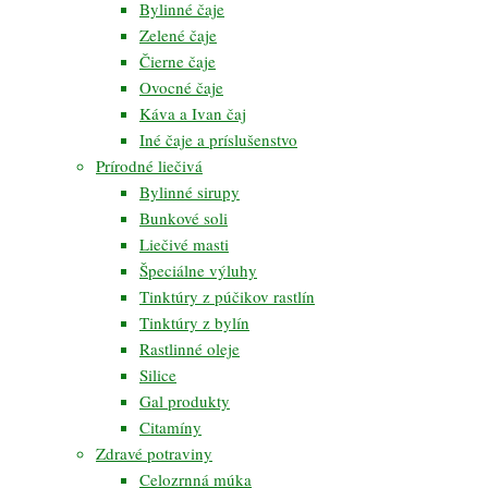
Bylinné čaje
Zelené čaje
Čierne čaje
Ovocné čaje
Káva a Ivan čaj
Iné čaje a príslušenstvo
Prírodné liečivá
Bylinné sirupy
Bunkové soli
Liečivé masti
Špeciálne výluhy
Tinktúry z púčikov rastlín
Tinktúry z bylín
Rastlinné oleje
Silice
Gal produkty
Citamíny
Zdravé potraviny
Celozrnná múka