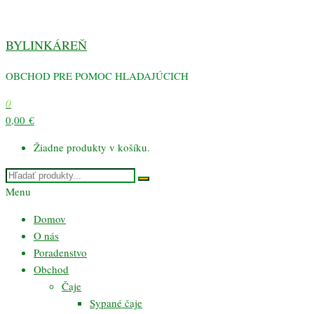
Preskočiť
na
BYLINKÁREŇ
obsah
OBCHOD PRE POMOC HLADAJÚCICH
0
0,00 €
Žiadne produkty v košíku.
Menu
Domov
O nás
Poradenstvo
Obchod
Čaje
Sypané čaje