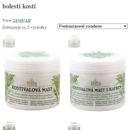
bolesti kostí
View:
24
/
48
/
All
/
Zobrazujú sa 2 výsledky