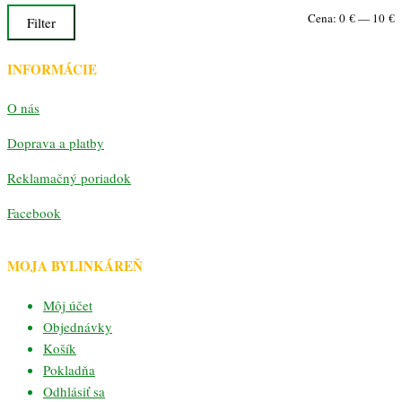
M
M
Cena:
0 €
—
10 €
Filter
c
c
INFORMÁCIE
O nás
Doprava a platby
Reklamačný poriadok
Facebook
MOJA BYLINKÁREŇ
Môj účet
Objednávky
Košík
Pokladňa
Odhlásiť sa