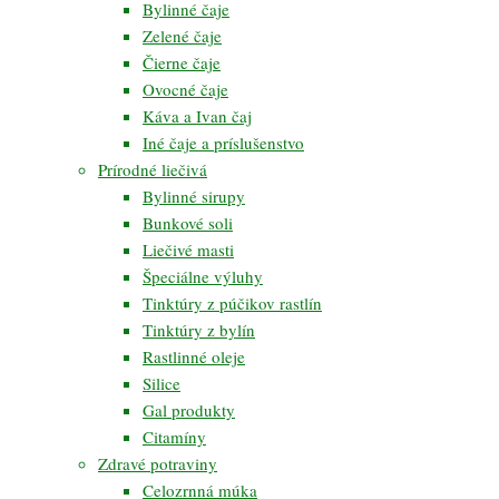
Bylinné čaje
Zelené čaje
Čierne čaje
Ovocné čaje
Káva a Ivan čaj
Iné čaje a príslušenstvo
Prírodné liečivá
Bylinné sirupy
Bunkové soli
Liečivé masti
Špeciálne výluhy
Tinktúry z púčikov rastlín
Tinktúry z bylín
Rastlinné oleje
Silice
Gal produkty
Citamíny
Zdravé potraviny
Celozrnná múka