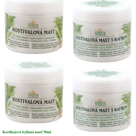
gáfrom
50ml
Kostihojová bylinná masť 50ml