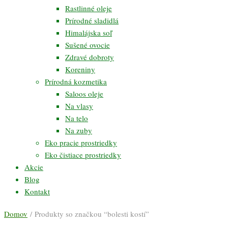
Rastlinné oleje
Prírodné sladidlá
Himalájska soľ
Sušené ovocie
Zdravé dobroty
Koreniny
Prírodná kozmetika
Saloos oleje
Na vlasy
Na telo
Na zuby
Eko pracie prostriedky
Eko čistiace prostriedky
Akcie
Blog
Kontakt
Domov
/ Produkty so značkou “bolesti kostí”