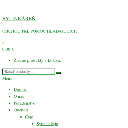
Preskočiť
na
BYLINKÁREŇ
obsah
OBCHOD PRE POMOC HLADAJÚCICH
0
0,00 €
Žiadne produkty v košíku.
Menu
Domov
O nás
Poradenstvo
Obchod
Čaje
Sypané čaje