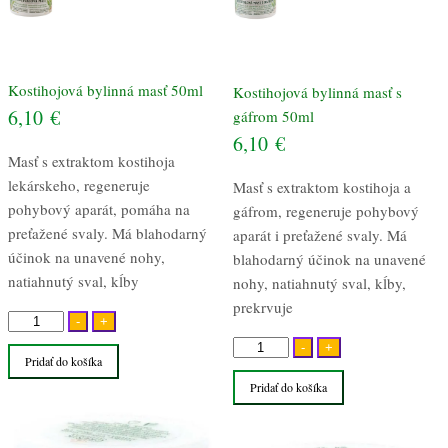
Kostihojová bylinná masť 50ml
Kostihojová bylinná masť s
6,10
€
gáfrom 50ml
6,10
€
Masť s extraktom kostihoja
lekárskeho, regeneruje
Masť s extraktom kostihoja a
pohybový aparát, pomáha na
gáfrom, regeneruje pohybový
preťažené svaly. Má blahodarný
aparát i preťažené svaly. Má
účinok na unavené nohy,
blahodarný účinok na unavené
natiahnutý sval, kĺby
nohy, natiahnutý sval, kĺby,
prekrvuje
množstvo
-
+
Kostihojová
množstvo
-
+
Pridať do košíka
bylinná
Kostihojová
Pridať do košíka
masť
bylinná
50ml
masť
s