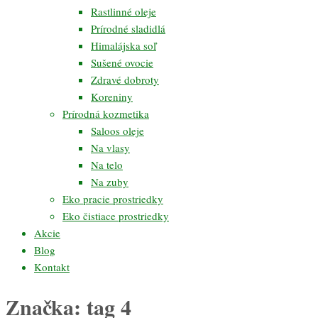
Rastlinné oleje
Prírodné sladidlá
Himalájska soľ
Sušené ovocie
Zdravé dobroty
Koreniny
Prírodná kozmetika
Saloos oleje
Na vlasy
Na telo
Na zuby
Eko pracie prostriedky
Eko čistiace prostriedky
Akcie
Blog
Kontakt
Značka:
tag 4