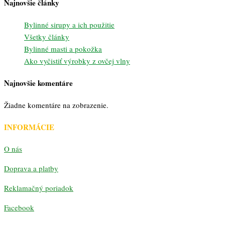
Najnovšie články
Bylinné sirupy a ich použitie
Všetky články
Bylinné masti a pokožka
Ako vyčistiť výrobky z ovčej vlny
Najnovšie komentáre
Žiadne komentáre na zobrazenie.
INFORMÁCIE
O nás
Doprava a platby
Reklamačný poriadok
Facebook