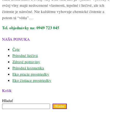
ovčej vlny majú nedocenené vlastnosti, tepelné i liečivé, ale ich
čistenie je náročné. Nie každému vyhovuje chemické čistenie a
potom tá “vôňa”.…
Tel. objednávky na: 0949 723 045
NAŠA PONUKA
Čaje
Prírodné liečivá
Zdravé potraviny
Prírodná kozmetika
Eko pracie prostriedky
Eko čistiace prostriedky
Košík
Hľadať
Hľadať