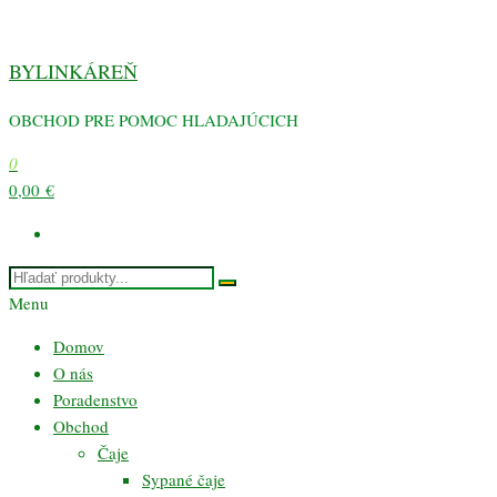
Preskočiť
na
BYLINKÁREŇ
obsah
OBCHOD PRE POMOC HLADAJÚCICH
0
0,00 €
Menu
Domov
O nás
Poradenstvo
Obchod
Čaje
Sypané čaje