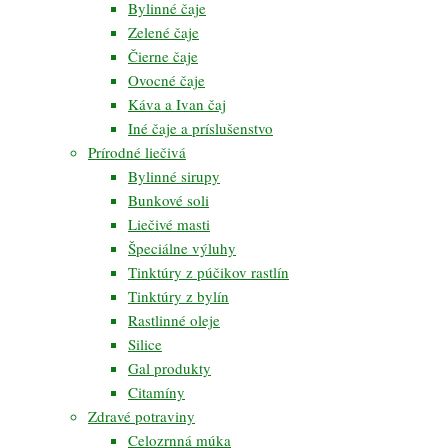
Bylinné čaje
Zelené čaje
Čierne čaje
Ovocné čaje
Káva a Ivan čaj
Iné čaje a príslušenstvo
Prírodné liečivá
Bylinné sirupy
Bunkové soli
Liečivé masti
Špeciálne výluhy
Tinktúry z púčikov rastlín
Tinktúry z bylín
Rastlinné oleje
Silice
Gal produkty
Citamíny
Zdravé potraviny
Celozrnná múka