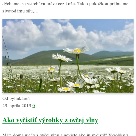
dýchame, sa vstrebáva práve cez kožu. Takto pokožkou prijímame
životodárnu silu,…
Od
bylinkáreň
29. apríla 2019
0
Ako vyčistiť výrobky z ovčej vlny
Máte doma niečo z ovčej vlny a neviete ako ju vyčistiť? Výrobky z