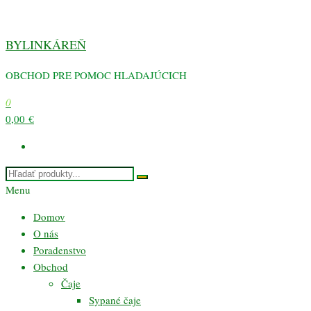
Preskočiť
na
BYLINKÁREŇ
obsah
OBCHOD PRE POMOC HLADAJÚCICH
0
0,00 €
Menu
Domov
O nás
Poradenstvo
Obchod
Čaje
Sypané čaje