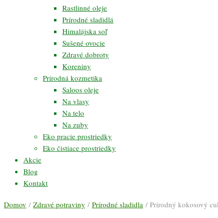
Rastlinné oleje
Prírodné sladidlá
Himalájska soľ
Sušené ovocie
Zdravé dobroty
Koreniny
Prírodná kozmetika
Saloos oleje
Na vlasy
Na telo
Na zuby
Eko pracie prostriedky
Eko čistiace prostriedky
Akcie
Blog
Kontakt
Domov
/
Zdravé potraviny
/
Prírodné sladidla
/ Prírodný kokosový cu