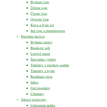
Bylinné čaje
Zelené čaje
Čierne čaje
Ovocné čaje
Káva a Ivan čaj
Iné čaje a príslušenstvo
Prírodné liečivá
Bylinné sirupy
Bunkové soli
Liečivé masti
Špeciálne výluhy
Tinktúry z púčikov rastlín
Tinktúry z bylín
Rastlinné oleje
Silice
Gal produkty
Citamíny
Zdravé potraviny
Celozrnná múka