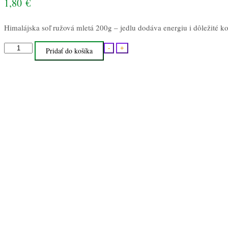
1,80
€
Himalájska soľ ružová mletá 200g – jedlu dodáva energiu i dôležité k
množstvo
-
+
Pridať do košíka
Himalájska
soľ
ružová
mletá
200g