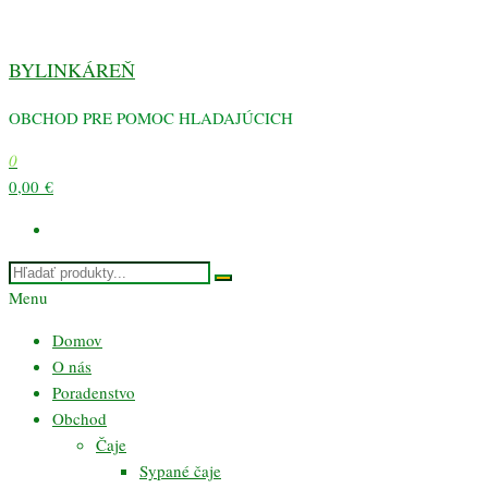
Preskočiť
na
BYLINKÁREŇ
obsah
OBCHOD PRE POMOC HLADAJÚCICH
0
0,00 €
Menu
Domov
O nás
Poradenstvo
Obchod
Čaje
Sypané čaje