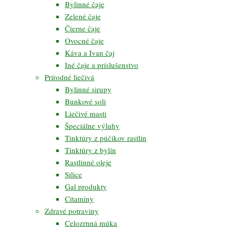
Bylinné čaje
Zelené čaje
Čierne čaje
Ovocné čaje
Káva a Ivan čaj
Iné čaje a príslušenstvo
Prírodné liečivá
Bylinné sirupy
Bunkové soli
Liečivé masti
Špeciálne výluhy
Tinktúry z púčikov rastlín
Tinktúry z bylín
Rastlinné oleje
Silice
Gal produkty
Citamíny
Zdravé potraviny
Celozrnná múka