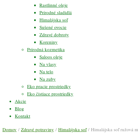
Rastlinné oleje
Prírodné sladidlá
Himalájska soľ
Sušené ovocie
Zdravé dobroty
Koreniny
Prírodná kozmetika
Saloos oleje
Na vlasy
Na telo
Na zuby
Eko pracie prostriedky
Eko čistiace prostriedky
Akcie
Blog
Kontakt
Domov
/
Zdravé potraviny
/
Himalájska soľ
/ Himalájska soľ ružová m